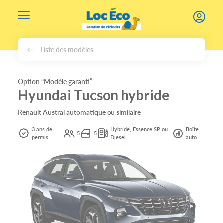
Gérer les cookies
Liste des modèles
Option “Modèle garanti”
Hyundai Tucson hybride
Renault Austral automatique ou similaire
3 ans de
Hybride, Essence SP ou
Boîte
5
5
permis
Diesel
auto