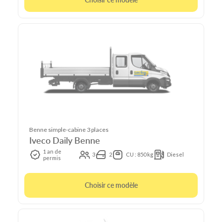
Benne simple-cabine 3 places
Iveco Daily Benne
1 an de
3
2
CU : 850 kg
Diesel
permis
Choisir ce modèle