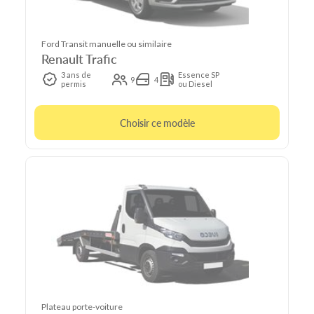
Ford Transit manuelle ou similaire
Renault Trafic
3 ans de
Essence SP
9
4
permis
ou Diesel
Choisir ce modèle
Plateau porte-voiture