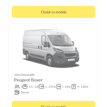
Choisir ce modèle
12m3 manuelle
Peugeot Boxer
3
CU : 1,2t
L : 3.55 m
l : 1.8 m
H : 1.82 m
Diesel
Choisir ce modèle