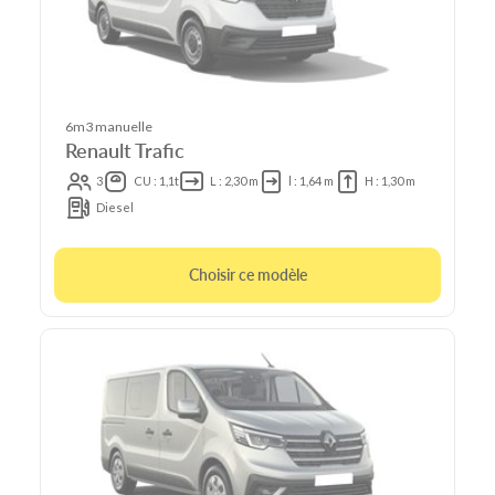
6m3 manuelle
Renault Trafic
3
CU : 1,1t
L : 2,30 m
l : 1,64 m
H : 1,30 m
Diesel
Choisir ce modèle