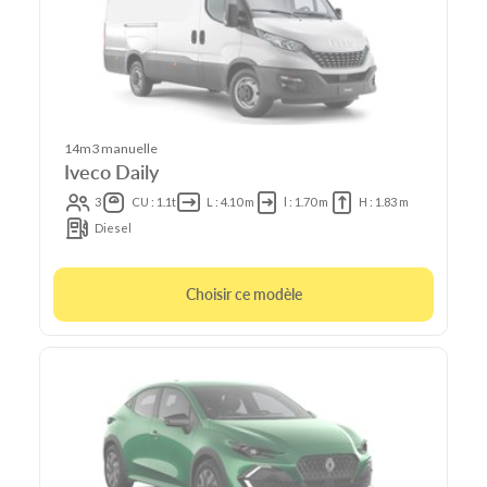
14m3 manuelle
Iveco Daily
3
CU : 1.1t
L : 4.10 m
l : 1.70 m
H : 1.83 m
Diesel
Choisir ce modèle