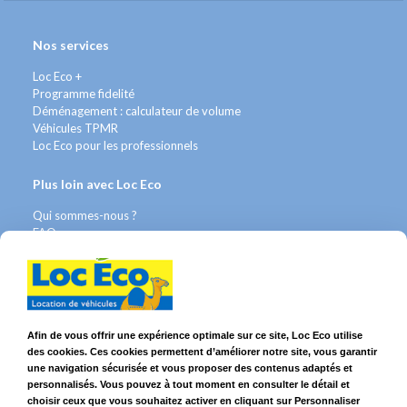
Nos services
Loc Eco +
Programme fidelité
Déménagement : calculateur de volume
Véhicules TPMR
Loc Eco pour les professionnels
Plus loin avec Loc Eco
Qui sommes-nous ?
FAQ
Contact WhatsApp
Nous recrutons
Avis Clients
Légal
Afin de vous offrir une expérience optimale sur ce site, Loc Eco utilise
des cookies. Ces cookies permettent d’améliorer notre site, vous garantir
Franchises & Assurances
une navigation sécurisée et vous proposer des contenus adaptés et
Conditions Générales
personnalisés. Vous pouvez à tout moment en consulter le détail et
Données personnelles
choisir ceux que vous souhaitez activer en cliquant sur Personnaliser
Mentions Légales