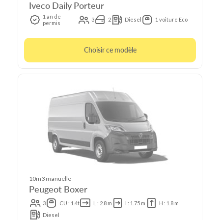
Iveco Daily Porteur
1 an de
3
2
Diesel
1 voiture Eco
permis
Choisir ce modèle
10m3 manuelle
Peugeot Boxer
3
CU : 1.4t
L : 2.8 m
l : 1.75 m
H : 1.8 m
Diesel