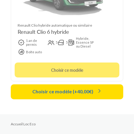
Renault Clio hybride automatique ou similaire
Renault Clio 6 hybride
Hybride,
1 an de
5
5
Essence SP
permis
ou Diesel
Boîte auto
Choisir ce modèle
Choisir ce modèle (+40,00€)
Accueil Loc Eco