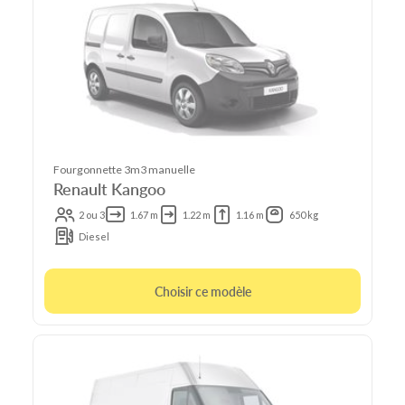
Fourgonnette 3m3 manuelle
Renault Kangoo
2 ou 3
1.67 m
1.22 m
1.16 m
650 kg
Diesel
Choisir ce modèle