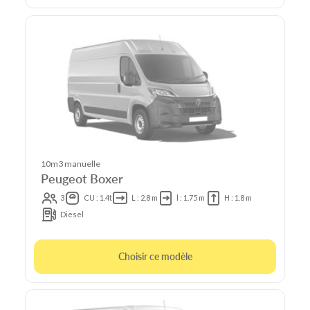
10m3 manuelle
Peugeot Boxer
3
CU : 1.4t
L : 2.8 m
l : 1.75 m
H : 1.8 m
Diesel
Choisir ce modèle