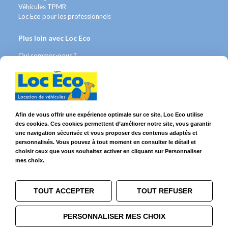
Véhicules TPMR
Loc Eco pour les professionnels
Plus loin avec Loc Eco
Qui sommes-nous ?
FAQ
Contact WhatsApp
Nous recrutons
Avis Clients
Afin de vous offrir une expérience optimale sur ce site, Loc Eco utilise
Légal
des cookies. Ces cookies permettent d’améliorer notre site, vous garantir
Franchises & Assurances
une navigation sécurisée et vous proposer des contenus adaptés et
personnalisés. Vous pouvez à tout moment en consulter le détail et
Conditions Générales
choisir ceux que vous souhaitez activer en cliquant sur Personnaliser
Données personnelles
mes choix.
Mentions Légales
Cookies
TOUT ACCEPTER
TOUT REFUSER
Suivez-nous sur
PERSONNALISER MES CHOIX