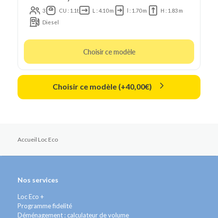
3
CU : 1.1t
L : 4.10 m
l : 1.70 m
H : 1.83 m
Diesel
Choisir ce modèle
Choisir ce modèle (+40,00€)
Accueil Loc Eco
Nos services
Loc Eco +
Programme fidelité
Déménagement : calculateur de volume