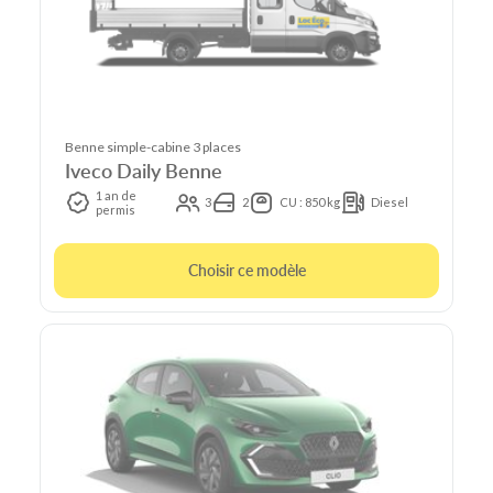
Benne simple-cabine 3 places
Iveco Daily Benne
1 an de
3
2
CU : 850 kg
Diesel
permis
Choisir ce modèle