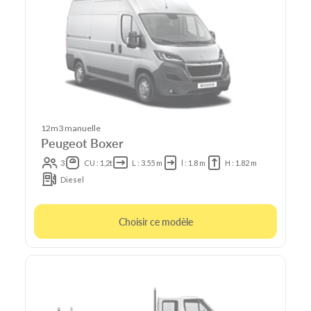
12m3 manuelle
Peugeot Boxer
3
CU : 1,2t
L : 3.55 m
l : 1.8 m
H : 1.82 m
Diesel
Choisir ce modèle