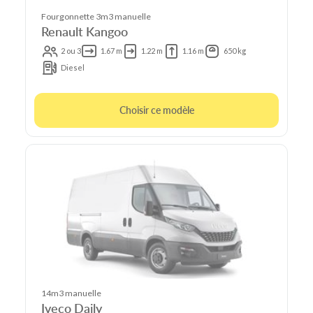
Fourgonnette 3m3 manuelle
Renault Kangoo
2 ou 3
1.67 m
1.22 m
1.16 m
650 kg
Diesel
Choisir ce modèle
14m3 manuelle
Iveco Daily