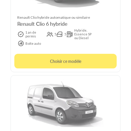
Renault Clio hybride automatique ou similaire
Renault Clio 6 hybride
Hybride,
1 an de
5
5
Essence SP
permis
ou Diesel
Boîte auto
Choisir ce modèle