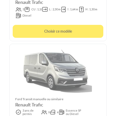
Renault Trafic
3
CU : 1,1t
L : 2,30 m
l : 1,64 m
H : 1,30 m
Diesel
Choisir ce modèle
Ford Transit manuelle ou similaire
Renault Trafic
3 ans de
Essence SP
9
4
permis
ou Diesel