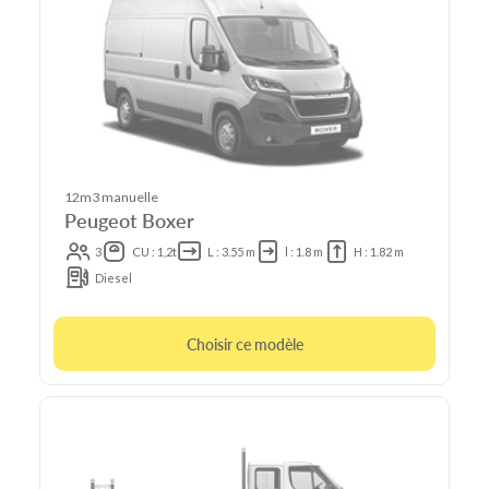
12m3 manuelle
Peugeot Boxer
3
CU : 1,2t
L : 3.55 m
l : 1.8 m
H : 1.82 m
Diesel
Choisir ce modèle