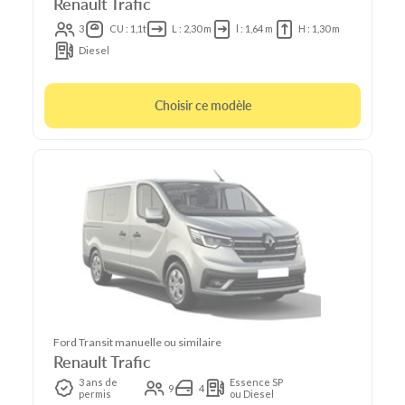
Renault Trafic
3
CU : 1,1t
L : 2,30 m
l : 1,64 m
H : 1,30 m
Diesel
Choisir ce modèle
Ford Transit manuelle ou similaire
Renault Trafic
3 ans de
Essence SP
9
4
permis
ou Diesel