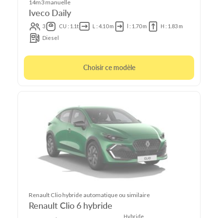
14m3 manuelle
Iveco Daily
3
CU : 1.1t
L : 4.10 m
l : 1.70 m
H : 1.83 m
Diesel
Choisir ce modèle
Renault Clio hybride automatique ou similaire
Renault Clio 6 hybride
Hybride,