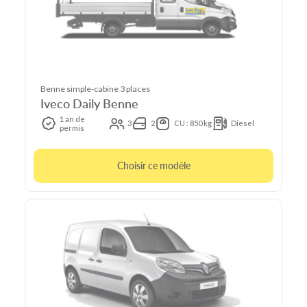
Benne simple-cabine 3 places
Iveco Daily Benne
1 an de
3
2
CU : 850 kg
Diesel
permis
Choisir ce modèle