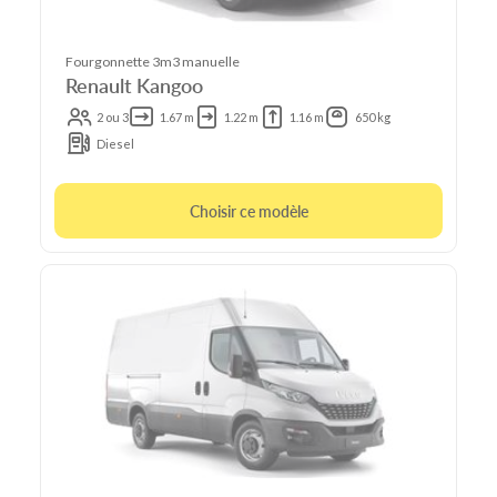
Fourgonnette 3m3 manuelle
Renault Kangoo
2 ou 3
1.67 m
1.22 m
1.16 m
650 kg
Diesel
Choisir ce modèle