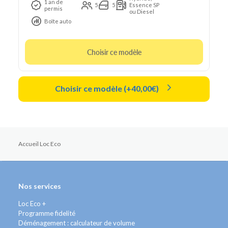
1 an de
5
5
Essence SP
permis
ou Diesel
Boîte auto
Choisir ce modèle
Choisir ce modèle (+40,00€)
Accueil Loc Eco
Nos services
Loc Eco +
Programme fidelité
Déménagement : calculateur de volume