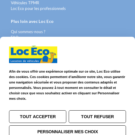
Véhicules TPMR
Loc Eco pour les professionnels
Plus loin avec Loc Eco
Qui sommes-nous ?
FAQ
Contact WhatsApp
Nous recrutons
Avis Clients
Légal
Afin de vous offrir une expérience optimale sur ce site, Loc Eco utilise
des cookies. Ces cookies permettent d’améliorer notre site, vous garantir
Franchises & Assurances
une navigation sécurisée et vous proposer des contenus adaptés et
Conditions Générales
personnalisés. Vous pouvez à tout moment en consulter le détail et
Données personnelles
choisir ceux que vous souhaitez activer en cliquant sur Personnaliser
Mentions Légales
mes choix.
Cookies
TOUT ACCEPTER
TOUT REFUSER
Suivez-nous sur
PERSONNALISER MES CHOIX