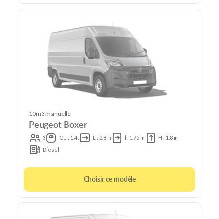
10m3 manuelle
Peugeot Boxer
3
CU : 1.4t
L : 2.8 m
l : 1.75 m
H : 1.8 m
Diesel
Choisir ce modèle