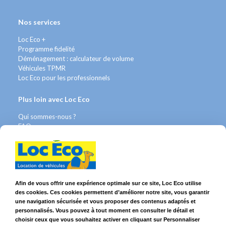
Nos services
Loc Eco +
Programme fidelité
Déménagement : calculateur de volume
Véhicules TPMR
Loc Eco pour les professionnels
Plus loin avec Loc Eco
Qui sommes-nous ?
FAQ
Contact WhatsApp
Nous recrutons
Avis Clients
Légal
Afin de vous offrir une expérience optimale sur ce site, Loc Eco utilise
des cookies. Ces cookies permettent d’améliorer notre site, vous garantir
Franchises & Assurances
une navigation sécurisée et vous proposer des contenus adaptés et
Conditions Générales
personnalisés. Vous pouvez à tout moment en consulter le détail et
Données personnelles
choisir ceux que vous souhaitez activer en cliquant sur Personnaliser
Mentions Légales