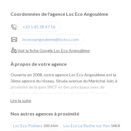
Coordonnées de l'agence Loc Eco Angoulême
+33 5 45 38 47 16
locecoangouleme@loceco.com
Voir la fiche Google Loc Eco Angoulême
À propos de votre agence
Ouverte en 2008, notre agence Loc Eco Angoulême est la
3ème agence du réseau. Située avenue du Maréchal Juin, à
proximité de la gare SNCF et des principaux axes de
circulation, elle accompagne depuis plus de 15 ans les
particuliers comme les professionnels avec une offre de
Lire la suite
location de véhicules simple, économique et accessible.
Nos autres agences à proximité
Une agence pour tous vos projets
Loc Eco Poitiers
Loc Eco La Roche sur Yon
105,6 km
168,8 km
Que vous prépariez un déplacement professionnel, un