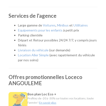
départ en vacances, un week-end, un déménagement ou
que vous ayez besoin de remplacer temporairement votre
véhicule, notre agence vous propose une solution adaptée.
Services de l'agence
Son emplacement permet de rejoindre facilement le centre-
ville d'Angoulême ainsi que les communes environnantes, ce
Large gamme de
Voitures
,
Minibus
et
Utilitaires
qui en fait un point de départ pratique pour tous vos
Equipements pour les enfants
à petit prix
déplacements.
Parking clientèle
Départ et Retour possibles 24/24 7/7, y compris jours
Quel véhicule choisir ?
fériés
Livraison du véhicule
(sur demande)
Notre agence met à votre disposition une flotte complète
Location Aller Simple
(avec rapatriement du véhicule
pour répondre à tous les usages :
par nos soins)
Citadines et compactes pour les déplacements du
quotidien.
Offres promotionnelles Loceco
Routières, SUV et monospaces pour les vacances ou
ANGOULEME
les longs trajets.
Minibus pour voyager en groupe.
Utilitaires de différentes capacités pour un
Bon plan Loc Eco +
déménagement, des travaux ou le transport de
Profitez de -20 à -30% sur toutes vos locations, toute
matériel.
l'année !
En savoir plus