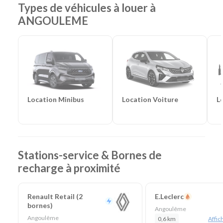
Frigorifiques
-
Véhicules de société
-
Camions de
Types de véhicules à louer à
chantier
ANGOULEME
Location Voiture
L
Location Minibus
Stations-service & Bornes de
recharge à proximité
Renault Retail (2
E.Leclerc
bornes)
Angoulême
Angoulême
0,6 km
Affich