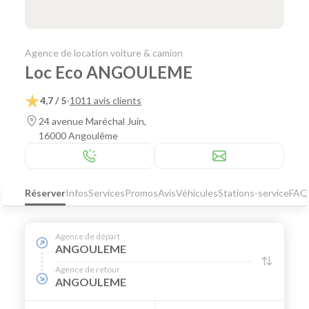
Agence de location voiture & camion
Loc Eco ANGOULEME
4,7 / 5
-
1011 avis clients
24 avenue Maréchal Juin,
16000 Angoulême
Réserver
Infos
Services
Promos
Avis
Véhicules
Stations-service
FAQ
Agence de départ
ANGOULEME
Agence de retour
ANGOULEME