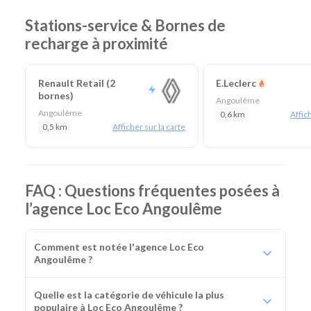
Stations-service & Bornes de
recharge à proximité
Renault Retail (2
E.Leclerc
bornes)
Angoulême
Angoulême
0,6 km
Affich
0,5 km
Afficher sur la carte
FAQ : Questions fréquentes posées à
l’agence Loc Eco Angoulême
Comment est notée l'agence Loc Eco
Angoulême ?
Quelle est la catégorie de véhicule la plus
populaire à Loc Eco Angoulême ?