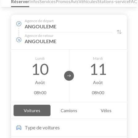
Réserver
Infos
Services
Promos
Avis
Véhicules
Stations-service
FAQ
Agence de départ
ANGOULEME
Agence de retour
ANGOULEME
Lundi
Mardi
10
11
Août
Août
08h00
08h00
Voitures
Camions
Vélos
Type de
voitures