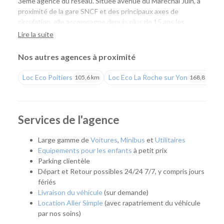
3ème agence du réseau. Située avenue du Maréchal Juin, à
proximité de la gare SNCF et des principaux axes de
circulation, elle accompagne depuis plus de 15 ans les
particuliers comme les professionnels avec une offre de
Lire la suite
location de véhicules simple, économique et accessible.
Nos autres agences à proximité
Une agence pour tous vos projets
Loc Eco Poitiers
Loc Eco La Roche sur Yon
105,6 km
168,8 km
Que vous prépariez un déplacement professionnel, un
départ en vacances, un week-end, un déménagement ou
que vous ayez besoin de remplacer temporairement votre
véhicule, notre agence vous propose une solution adaptée.
Services de l'agence
Son emplacement permet de rejoindre facilement le centre-
ville d'Angoulême ainsi que les communes environnantes, ce
Large gamme de
Voitures
,
Minibus
et
Utilitaires
qui en fait un point de départ pratique pour tous vos
Equipements pour les enfants
à petit prix
déplacements.
Parking clientèle
Départ et Retour possibles 24/24 7/7, y compris jours
Quel véhicule choisir ?
fériés
Livraison du véhicule
(sur demande)
Notre agence met à votre disposition une flotte complète
Location Aller Simple
(avec rapatriement du véhicule
pour répondre à tous les usages :
par nos soins)