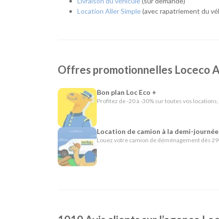
Livraison du véhicule
(sur demande)
Depuis plus de 40 ans, Loc Eco propose une location
Location Aller Simple
(avec rapatriement du véh
cette philosophie se traduit par un accompagnement p
pensés pour simplifier votre location : départ et ret
25 km ou encore location en aller simple.
En résumé - Location de voiture à Angoulême
Offres promotionnelles Locec
Lieu de prise en charge :
Angoulême
(à 2 km d
Catégories de voitures :
Citadines
-
Routières
Bon plan Loc Eco +
Catégories d'utilitaires :
Camions de déménag
Profitez de -20 à -30% sur toutes vos locations,
chantier
Location de camion à la demi-journée
Louez votre camion de déménagement dès 29€