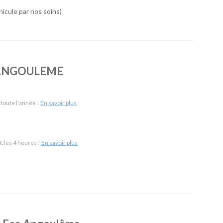
 de véhicules simple, économique et accessible. À Angoulême,
icule par nos soins)
ersonnalisé, un large choix de véhicules et des services
our 24h/24 sur demande, livraison de véhicule dans un rayon de
o ANGOULEME
e Angoulême Gare & 110 km de Poitiers Aéroport)
-
SUV
-
Monospaces et Minibus
-
Cabriolets
ement
-
Frigorifiques
-
Véhicules de société
-
Camions de
 toute l'année !
En savoir plus
 les 4 heures !
En savoir plus