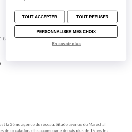
TOUT ACCEPTER
TOUT REFUSER
PERSONNALISER MES CHOIX
F. L’agence se situe à 50 mètres après le RP de la Madeleine,
En savoir plus
e
st la 3ème agence du réseau. Située avenue du Maréchal
xes de circulation, elle accompagne depuis plus de 15 ans les