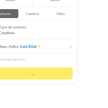
oitures
Camions
Vélos
Type de
voitures
Citadines
Avec l'offre
J'ai moins de 25 ans
...