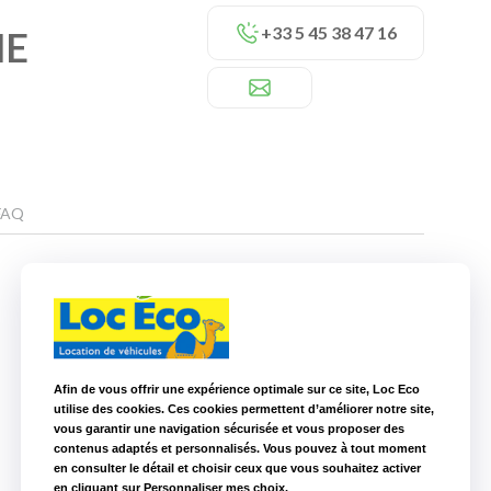
+33 5 45 38 47 16
ME
FAQ
Nos autres agences à proximité
Loc Eco Poitiers
105,6 km
Afin de vous offrir une expérience optimale sur ce site, Loc Eco
utilise des cookies. Ces cookies permettent d’améliorer notre site,
Loc Eco La Roche sur Yon
168,8 km
vous garantir une navigation sécurisée et vous proposer des
contenus adaptés et personnalisés. Vous pouvez à tout moment
en consulter le détail et choisir ceux que vous souhaitez activer
en cliquant sur Personnaliser mes choix.