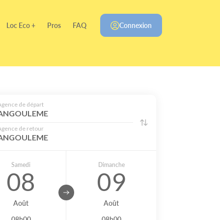
Loc Eco +
Pros
FAQ
Connexion
Agence de départ
ANGOULEME
Agence de retour
ANGOULEME
Samedi
Dimanche
08
09
Août
Août
08h00
08h00