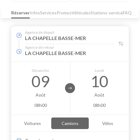
Réserver
Infos
Services
Promos
Véhicules
Stations-service
FAQ
Agence de départ
LA CHAPELLE BASSE-MER
Agence de retour
LA CHAPELLE BASSE-MER
Dimanche
Lundi
09
10
Août
Août
08h00
08h00
Voitures
Camions
Vélos