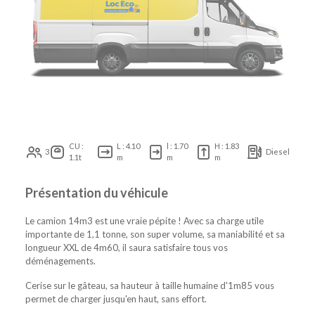
CU :
L : 4.10
l : 1.70
H : 1.83
3
Diesel
1.1t
m
m
m
Présentation du véhicule
Le camion 14m3 est une vraie pépite ! Avec sa charge utile
importante de 1,1 tonne, son super volume, sa maniabilité et sa
longueur XXL de 4m60, il saura satisfaire tous vos
déménagements.
Cerise sur le gâteau, sa hauteur à taille humaine d'1m85 vous
permet de charger jusqu'en haut, sans effort.