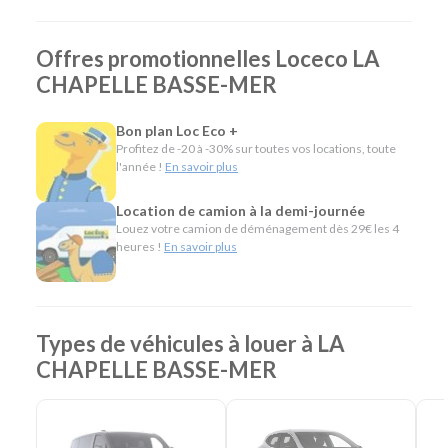
Quel véhicule choisir ?
Offres promotionnelles Loceco LA
CHAPELLE BASSE-MER
Notre agence propose une large gamme de véhicules pour
répondre à tous les usages :
Bon plan Loc Eco +
Citadines et compactes pour les déplacements du
Profitez de -20 à -30% sur toutes vos locations, toute
quotidien.
l'année !
En savoir plus
Routières, SUV et monospaces pour les vacances ou
les trajets en famille.
Location de camion à la demi-journée
Minibus pour voyager à plusieurs.
Louez votre camion de déménagement dès 29€ les 4
Utilitaires de différentes capacités pour les
heures !
En savoir plus
déménagements, les travaux ou le transport de
matériel.
Camions frigorifiques, bennes et véhicules
spécifiques pour répondre aux besoins des
Types de véhicules à louer à LA
professionnels.
CHAPELLE BASSE-MER
L'esprit Loc Eco
Depuis plus de 40 ans, Loc Eco propose une location de