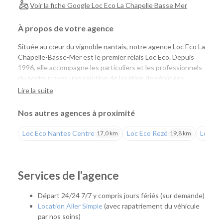
Voir la fiche Google Loc Eco La Chapelle Basse Mer
À propos de votre agence
Située au cœur du vignoble nantais, notre agence Loc Eco La
Chapelle-Basse-Mer est le premier relais Loc Eco. Depuis
1996, elle accompagne les particuliers et les professionnels
du secteur avec une solution de location de véhicules
simple, économique et de proximité. Installée au sein du
Lire la suite
Garage Terrien
, elle vous permet de louer facilement une
voiture ou un utilitaire tout en bénéficiant d'un accueil
Nos autres agences à proximité
personnalisé et de l'expertise d'une équipe implantée
localement depuis de nombreuses années.
Loc Eco Nantes Centre
Loc Eco Rezé
Loc Eco
17,0 km
19,8 km
Une agence de proximité pour tous vos projets
Que vous prépariez un déménagement, des travaux, un
Services de l'agence
déplacement professionnel ou un départ en vacances, notre
agence met à votre disposition le véhicule adapté à vos
Départ 24/24 7/7 y compris jours fériés (sur demande)
besoins. Son emplacement est idéal pour les habitants de
Location Aller Simple
(avec rapatriement du véhicule
Divatte-sur-Loire, Le Loroux-Bottereau, Le Cellier, Oudon et
par nos soins)
plus largement de tout le vignoble nantais.