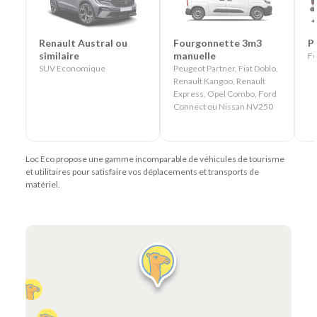
Renault Austral ou
Fourgonnette 3m3
P
similaire
manuelle
Fo
SUV Economique
Peugeot Partner, Fiat Doblo,
Renault Kangoo, Renault
Express, Opel Combo, Ford
Connect ou Nissan NV250
Loc Eco propose une gamme incomparable de véhicules de tourisme
et utilitaires pour satisfaire vos déplacements et transports de
matériel.