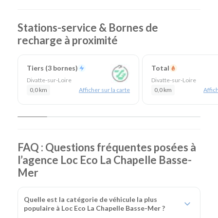
En résumé - Location de voiture à La Chapelle Basse Mer
Lieu de prise en charge :
La Chapelle Basse Mer
(à 20
Stations-service & Bornes de
km de Nantes Gare & 29 km de Nantes Aéroport)
recharge à proximité
Agences de location à proximité :
Rezé
-
Nantes
Centre
Catégories de voitures :
Citadines
-
Routières
-
SUV
-
Tiers (3 bornes)
Total
Monospaces et Minibus
-
Cabriolets
Divatte-sur-Loire
Divatte-sur-Loire
Catégories d'utilitaires :
Camions de déménagement
-
0,0 km
Afficher sur la carte
0,0 km
Affich
Frigorifiques
-
Véhicules de société
-
Camions de
chantier
FAQ : Questions fréquentes posées à
l’agence Loc Eco La Chapelle Basse-
Mer
Quelle est la catégorie de véhicule la plus
populaire à Loc Eco La Chapelle Basse-Mer ?