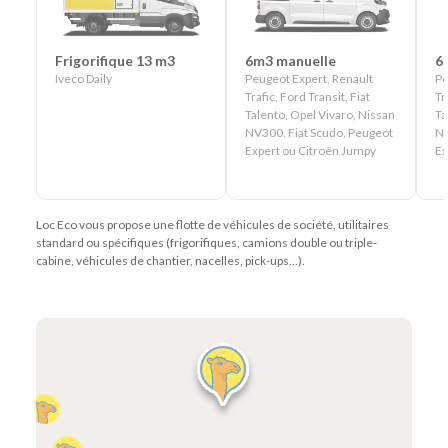
Frigorifique 13 m3
6m3 manuelle
6
Iveco Daily
Peugeot Expert, Renault
Pe
Trafic, Ford Transit, Fiat
Tr
Talento, Opel Vivaro, Nissan
Ta
NV300, Fiat Scudo, Peugeot
NV
Expert ou Citroën Jumpy
Ex
Loc Eco vous propose une flotte de véhicules de société, utilitaires
standard ou spécifiques (frigorifiques, camions double ou triple-
cabine, véhicules de chantier, nacelles, pick-ups...).