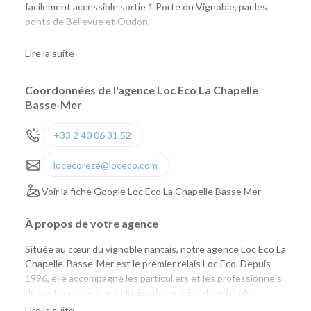
facilement accessible sortie 1 Porte du Vignoble, par les
ponts de Bellevue et Oudon.
En face du Super U.
Lire la suite
Coordonnées de l'agence Loc Eco La Chapelle
Basse-Mer
+33 2 40 06 31 52
locecoreze@loceco.com
Voir la fiche Google Loc Eco La Chapelle Basse Mer
À propos de votre agence
Située au cœur du vignoble nantais, notre agence Loc Eco La
Chapelle-Basse-Mer est le premier relais Loc Eco. Depuis
1996, elle accompagne les particuliers et les professionnels
du secteur avec une solution de location de véhicules
simple, économique et de proximité. Installée au sein du
Lire la suite