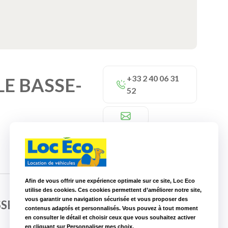
+33 2 40 06 31
LE BASSE-
52
Afin de vous offrir une expérience optimale sur ce site, Loc Eco
utilise des cookies. Ces cookies permettent d’améliorer notre site,
vous garantir une navigation sécurisée et vous proposer des
SSE-MER
contenus adaptés et personnalisés. Vous pouvez à tout moment
en consulter le détail et choisir ceux que vous souhaitez activer
Nos autres agences à proximité
en cliquant sur Personnaliser mes choix.