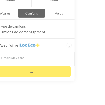
oitures
Camions
Vélos
Type de
camions
Camions de déménagement
Avec l'offre
J'ai moins de 25 ans
...