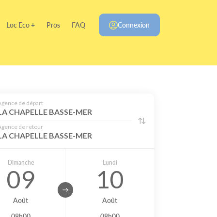
Loc Eco +
Pros
FAQ
Connexion
Agence de départ
LA CHAPELLE BASSE-MER
Agence de retour
LA CHAPELLE BASSE-MER
Dimanche
Lundi
09
10
Août
Août
08h00
08h00