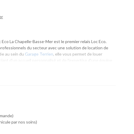
er
 Eco La Chapelle-Basse-Mer est le premier relais Loc Eco.
 professionnels du secteur avec une solution de location de
lée au sein du
Garage Terrien
, elle vous permet de louer
ciant d'un accueil personnalisé et de l'expertise d'une équipe
.
un déplacement professionnel ou un départ en vacances,
pté à vos besoins. Son emplacement est idéal pour les
 Le Cellier, Oudon et plus largement de tout le vignoble
demande)
icule par nos soins)