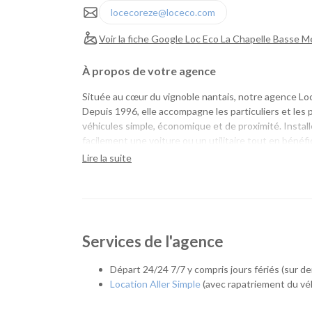
locecoreze@loceco.com
Voir la fiche Google Loc Eco La Chapelle Basse M
À propos de votre agence
Située au cœur du vignoble nantais, notre agence Loc
Depuis 1996, elle accompagne les particuliers et les
véhicules simple, économique et de proximité. Instal
facilement une voiture ou un utilitaire tout en bénéfi
implantée localement depuis de nombreuses années
Lire la suite
Une agence de proximité pour tous vos projets
Que vous prépariez un déménagement, des travaux, 
notre agence met à votre disposition le véhicule ada
Services de l'agence
habitants de Divatte-sur-Loire, Le Loroux-Bottereau,
nantais.
Départ 24/24 7/7 y compris jours fériés (sur 
Quel véhicule choisir ?
Location Aller Simple
(avec rapatriement du véh