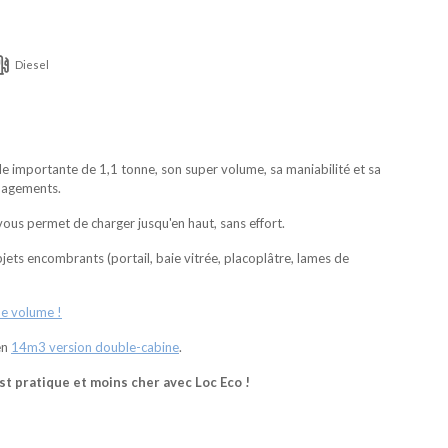
Diesel
le importante de 1,1 tonne, son super volume, sa maniabilité et sa
énagements.
vous permet de charger jusqu'en haut, sans effort.
bjets encombrants (portail, baie vitrée, placoplâtre, lames de
de volume !
en
14m3 version double-cabine
.
t pratique et moins cher avec Loc Eco !