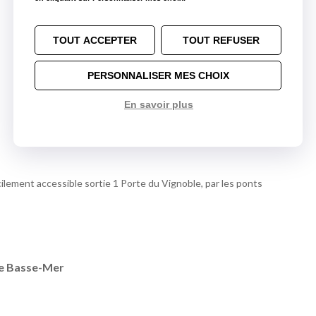
Loc Eco Nantes Centre
17,0 km
TOUT ACCEPTER
TOUT REFUSER
Loc Eco Rezé
19,8 km
Loc Eco Saint-Herblain
22,8 km
PERSONNALISER MES CHOIX
En savoir plus
cilement accessible sortie 1 Porte du Vignoble, par les ponts
le Basse-Mer