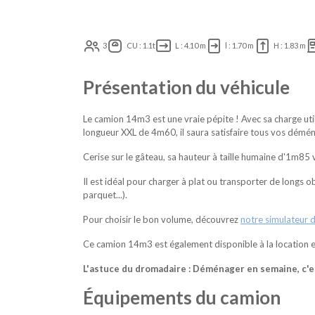
3
CU : 1.1t
L : 4.10 m
l : 1.70 m
H : 1.83 m
Présentation du véhicule
Le camion 14m3 est une vraie pépite ! Avec sa charge uti
longueur XXL de 4m60, il saura satisfaire tous vos dém
Cerise sur le gâteau, sa hauteur à taille humaine d'1m85 
Il est idéal pour charger à plat ou transporter de longs o
parquet...).
Pour choisir le bon volume, découvrez
notre simulateur 
Ce camion 14m3 est également disponible à la location 
L'astuce du dromadaire : Déménager en semaine, c'es
Équipements du camion