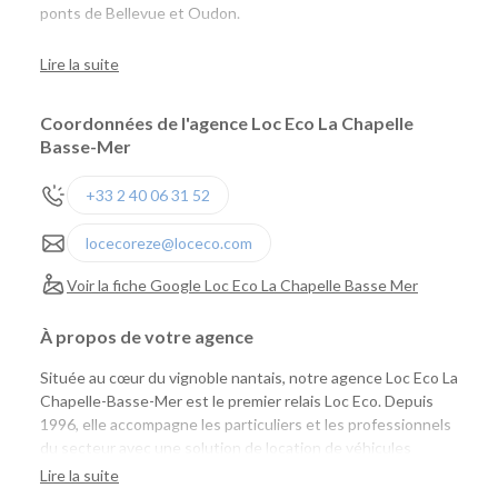
ponts de Bellevue et Oudon.
En face du Super U.
Lire la suite
Coordonnées de l'agence Loc Eco La Chapelle
Basse-Mer
+33 2 40 06 31 52
locecoreze@loceco.com
Voir la fiche Google Loc Eco La Chapelle Basse Mer
À propos de votre agence
Située au cœur du vignoble nantais, notre agence Loc Eco La
Chapelle-Basse-Mer est le premier relais Loc Eco. Depuis
1996, elle accompagne les particuliers et les professionnels
du secteur avec une solution de location de véhicules
simple, économique et de proximité. Installée au sein du
Lire la suite
Garage Terrien
, elle vous permet de louer facilement une