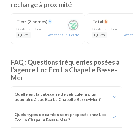
recharge à proximité
km de Nantes Gare & 29 km de Nantes Aéroport)
Agences de location à proximité :
Rezé
-
Nantes
Centre
Tiers (3 bornes)
Total
Catégories de voitures :
Citadines
-
Routières
-
SUV
-
Divatte-sur-Loire
Divatte-sur-Loire
Monospaces et Minibus
-
Cabriolets
0,0 km
Afficher sur la carte
0,0 km
Affich
Catégories d'utilitaires :
Camions de déménagement
-
Frigorifiques
-
Véhicules de société
-
Camions de
chantier
FAQ : Questions fréquentes posées à
l’agence Loc Eco La Chapelle Basse-
Mer
Quelle est la catégorie de véhicule la plus
populaire à Loc Eco La Chapelle Basse-Mer ?
Quels types de camion sont proposés chez Loc
Eco La Chapelle Basse-Mer ?