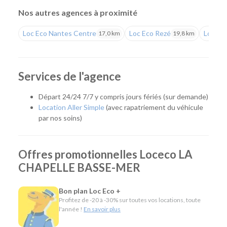
voiture ou un utilitaire tout en bénéficiant d'un accueil
Nos autres agences à proximité
personnalisé et de l'expertise d'une équipe implantée
localement depuis de nombreuses années.
Loc Eco Nantes Centre
Loc Eco Rezé
Loc Eco
17,0 km
19,8 km
Une agence de proximité pour tous vos projets
Que vous prépariez un déménagement, des travaux, un
Services de l'agence
déplacement professionnel ou un départ en vacances, notre
agence met à votre disposition le véhicule adapté à vos
Départ 24/24 7/7 y compris jours fériés (sur demande)
besoins. Son emplacement est idéal pour les habitants de
Location Aller Simple
(avec rapatriement du véhicule
Divatte-sur-Loire, Le Loroux-Bottereau, Le Cellier, Oudon et
par nos soins)
plus largement de tout le vignoble nantais.
Quel véhicule choisir ?
Offres promotionnelles Loceco LA
CHAPELLE BASSE-MER
Notre agence propose une large gamme de véhicules pour
répondre à tous les usages :
Bon plan Loc Eco +
Citadines et compactes pour les déplacements du
Profitez de -20 à -30% sur toutes vos locations, toute
quotidien.
l'année !
En savoir plus
Routières, SUV et monospaces pour les vacances ou