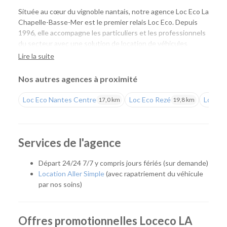
Située au cœur du vignoble nantais, notre agence Loc Eco La
Chapelle-Basse-Mer est le premier relais Loc Eco. Depuis
1996, elle accompagne les particuliers et les professionnels
du secteur avec une solution de location de véhicules
simple, économique et de proximité. Installée au sein du
Lire la suite
Garage Terrien
, elle vous permet de louer facilement une
voiture ou un utilitaire tout en bénéficiant d'un accueil
Nos autres agences à proximité
personnalisé et de l'expertise d'une équipe implantée
localement depuis de nombreuses années.
Loc Eco Nantes Centre
Loc Eco Rezé
Loc Eco
17,0 km
19,8 km
Une agence de proximité pour tous vos projets
Que vous prépariez un déménagement, des travaux, un
Services de l'agence
déplacement professionnel ou un départ en vacances, notre
agence met à votre disposition le véhicule adapté à vos
Départ 24/24 7/7 y compris jours fériés (sur demande)
besoins. Son emplacement est idéal pour les habitants de
Location Aller Simple
(avec rapatriement du véhicule
Divatte-sur-Loire, Le Loroux-Bottereau, Le Cellier, Oudon et
par nos soins)
plus largement de tout le vignoble nantais.
Quel véhicule choisir ?
Offres promotionnelles Loceco LA