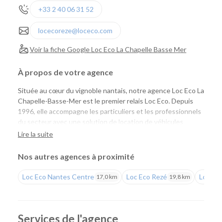
+33 2 40 06 31 52
locecoreze@loceco.com
Voir la fiche Google Loc Eco La Chapelle Basse Mer
À propos de votre agence
Située au cœur du vignoble nantais, notre agence Loc Eco La
Chapelle-Basse-Mer est le premier relais Loc Eco. Depuis
1996, elle accompagne les particuliers et les professionnels
du secteur avec une solution de location de véhicules
simple, économique et de proximité. Installée au sein du
Lire la suite
Garage Terrien
, elle vous permet de louer facilement une
voiture ou un utilitaire tout en bénéficiant d'un accueil
Nos autres agences à proximité
personnalisé et de l'expertise d'une équipe implantée
localement depuis de nombreuses années.
Loc Eco Nantes Centre
Loc Eco Rezé
Loc Eco
17,0 km
19,8 km
Une agence de proximité pour tous vos projets
Que vous prépariez un déménagement, des travaux, un
Services de l'agence