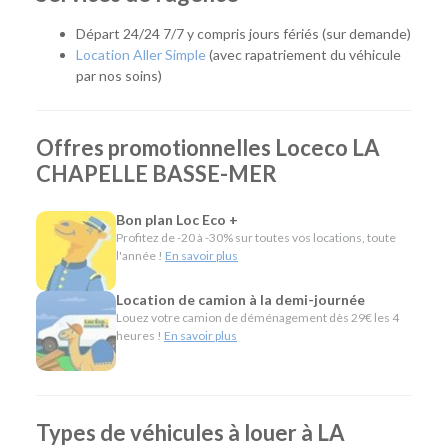
déplacement professionnel ou un départ en vacances, notre
agence met à votre disposition le véhicule adapté à vos
Départ 24/24 7/7 y compris jours fériés (sur demande)
besoins. Son emplacement est idéal pour les habitants de
Location Aller Simple
(avec rapatriement du véhicule
Divatte-sur-Loire, Le Loroux-Bottereau, Le Cellier, Oudon et
par nos soins)
plus largement de tout le vignoble nantais.
Quel véhicule choisir ?
Offres promotionnelles Loceco LA
CHAPELLE BASSE-MER
Notre agence propose une large gamme de véhicules pour
répondre à tous les usages :
Bon plan Loc Eco +
Citadines et compactes pour les déplacements du
Profitez de -20 à -30% sur toutes vos locations, toute
quotidien.
l'année !
En savoir plus
Routières, SUV et monospaces pour les vacances ou
les trajets en famille.
Location de camion à la demi-journée
Minibus pour voyager à plusieurs.
Louez votre camion de déménagement dès 29€ les 4
Utilitaires de différentes capacités pour les
heures !
En savoir plus
déménagements, les travaux ou le transport de
matériel.
Camions frigorifiques, bennes et véhicules
spécifiques pour répondre aux besoins des
Types de véhicules à louer à LA
professionnels.