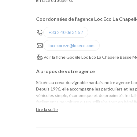
En face du Super U.
Coordonnées de l'agence Loc Eco La Chapel
+33 2 40 06 31 52
locecoreze@loceco.com
Voir la fiche Google Loc Eco La Chapelle Basse M
À propos de votre agence
Située au cœur du vignoble nantais, notre agence Loc
Depuis 1996, elle accompagne les particuliers et les
véhicules simple, économique et de proximité. Instal
facilement une voiture ou un utilitaire tout en bénéfi
implantée localement depuis de nombreuses années
Lire la suite
Une agence de proximité pour tous vos projets
Que vous prépariez un déménagement, des travaux, 