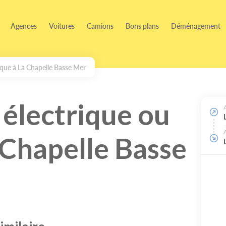
Agences
Voitures
Camions
Bons plans
Déménagement
rique à La Chapelle Basse Mer
 électrique ou
a Chapelle Basse