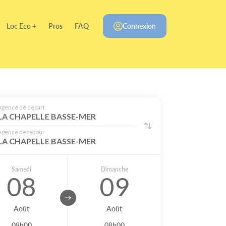
Loc Eco +
Pros
FAQ
Connexion
Agence de départ
LA CHAPELLE BASSE-MER
Agence de retour
LA CHAPELLE BASSE-MER
Samedi
Dimanche
08
09
Août
Août
08h00
08h00