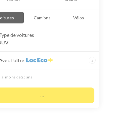
oitures
Camions
Vélos
Type de
voitures
SUV
Avec l'offre
J'ai moins de 25 ans
...