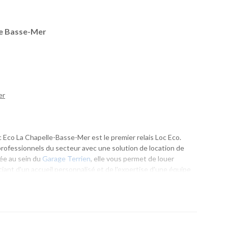
le Basse-Mer
er
 Eco La Chapelle-Basse-Mer est le premier relais Loc Eco.
 professionnels du secteur avec une solution de location de
lée au sein du
Garage Terrien
, elle vous permet de louer
ciant d'un accueil personnalisé et de l'expertise d'une équipe
.
un déplacement professionnel ou un départ en vacances,