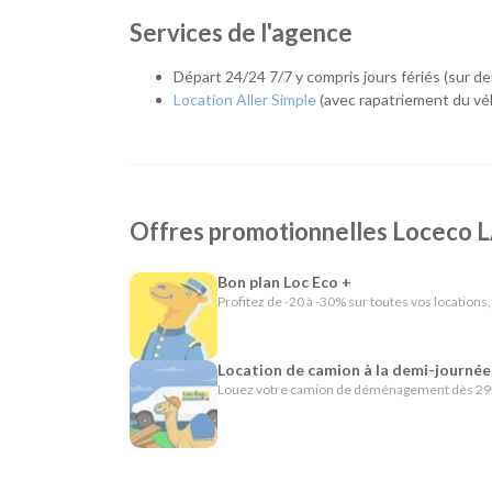
notre agence met à votre disposition le véhicule ada
Services de l'agence
habitants de Divatte-sur-Loire, Le Loroux-Bottereau,
nantais.
Départ 24/24 7/7 y compris jours fériés (sur 
Quel véhicule choisir ?
Location Aller Simple
(avec rapatriement du véh
Notre agence propose une large gamme de véhicules 
Citadines et compactes pour les déplacements
Routières, SUV et monospaces pour les vacances
Offres promotionnelles Locec
Minibus pour voyager à plusieurs.
Utilitaires de différentes capacités pour les 
Camions frigorifiques, bennes et véhicules sp
Bon plan Loc Eco +
Profitez de -20 à -30% sur toutes vos locations,
L'esprit Loc Eco
Depuis plus de 40 ans, Loc Eco propose une location 
Location de camion à la demi-journée
Basse-Mer, cette philosophie s'appuie sur un partena
Louez votre camion de déménagement dès 29€
connaissance du territoire. Vous profitez ainsi d'un 
24h/24 sur demande ou la location en aller simple, 
En résumé - Location de voiture à La Chapelle Ba