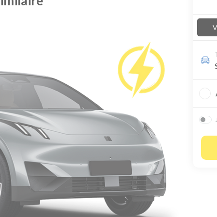
imilaire
V