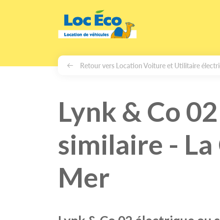
Gérer les cookies
Retour vers Location Voiture et Utilitaire élect
Lynk & Co 02
similaire - L
Mer