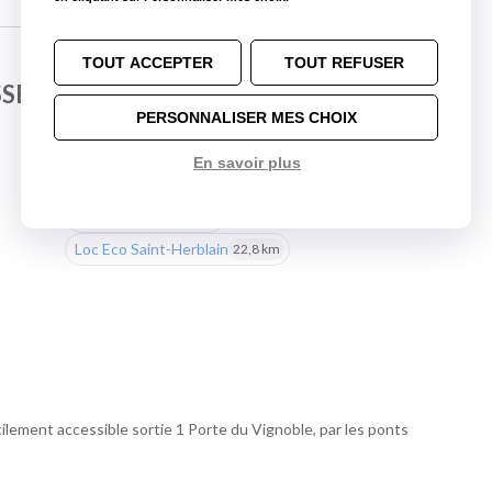
TOUT ACCEPTER
TOUT REFUSER
SSE-MER
PERSONNALISER MES CHOIX
Nos autres agences à proximité
En savoir plus
Loc Eco Nantes Centre
17,0 km
Loc Eco Rezé
19,8 km
Loc Eco Saint-Herblain
22,8 km
cilement accessible sortie 1 Porte du Vignoble, par les ponts