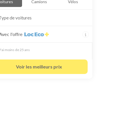
oitures
Camions
Vélos
Type de
voitures
Avec l'offre
J'ai moins de 25 ans
Voir les meilleurs prix