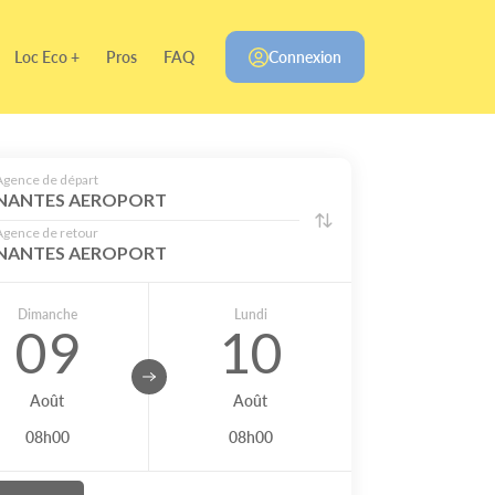
Loc Eco +
Pros
FAQ
Connexion
Agence de départ
NANTES AEROPORT
Agence de retour
NANTES AEROPORT
Dimanche
Lundi
09
10
Août
Août
08h00
08h00