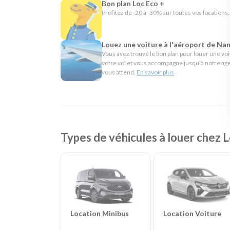
Bon plan Loc Eco +
En résumé - Location de voiture à Nantes Aéropo
Profitez de -20 à -30% sur toutes vos locations,
Lieu de prise en charge :
Rezé
(à 6 km de Nant
Agences de location à proximité :
Nantes Cent
Louez une voiture à l'aéroport de Nan
Catégories de voitures :
Citadines
-
Routières
Vous avez trouvé le bon plan pour louer une voit
Catégories d'utilitaires :
Camions de déménag
votre vol et vous accompagne jusqu'à notre age
vous attend.
En savoir plus
chantier
Types de véhicules à louer chez
Location Voiture
Location Minibus