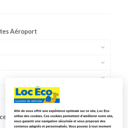
ionnel, des vacances, une visite familiale ou un séjour de
 rapidement la route sans contrainte. La réservation préalable
ntes Aéroport
 et un départ dans les meilleures conditions.
ge gamme de véhicules pour répondre à tous les besoins :
nt dans la métropole nantaise.
en famille ou les longs trajets.
 besoin ponctuel après votre arrivée.
de véhicules simple, économique et accessible. Notre service
t aux passagers une prise en charge personnalisée, des tarifs
Afin de vous offrir une expérience optimale sur ce site, Loc Eco
nce Loc Eco Nantes Aéroport
utilise des cookies. Ces cookies permettent d’améliorer notre site,
ion en aller simple, pour poursuivre votre voyage en toute
vous garantir une navigation sécurisée et vous proposer des
contenus adaptés et personnalisés. Vous pouvez à tout moment