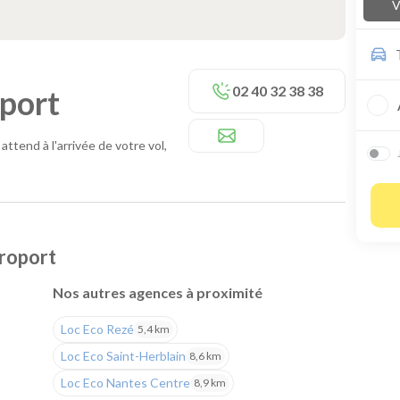
V
02 40 32 38 38
port
ttend à l'arrivée de votre vol,
roport
Nos autres agences à proximité
Loc Eco Rezé
5,4 km
Loc Eco Saint-Herblain
8,6 km
Loc Eco Nantes Centre
8,9 km