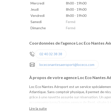
Mercredi
8h00 - 19h00
Jeudi
8h00 - 19h00
Vendredi
8h00 - 19h00
Samedi
Fermé
Dimanche
Fermé
Coordonnées de l'agence Loc Eco Nantes Aé
02 40 32 38 38
loceconantesaeroport@loceco.com
À propos de votre agence Loc Eco Nantes A
Loc Eco Nantes Aéroport est un service spécialement
Atlantique. Sans comptoir physique, il permet de récu
grâce à une navette assurée sur réservation. Un agent
accompagne jusqu'à notre agence de Rezé, située à s
vous attend.
Lire la suite