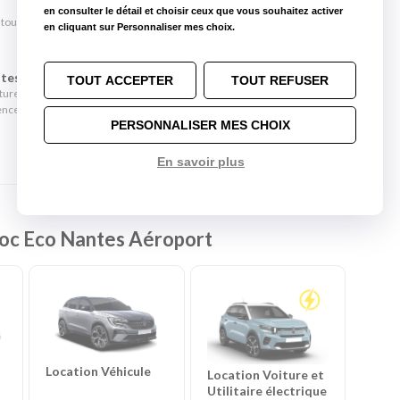
en consulter le détail et choisir ceux que vous souhaitez activer
rt
 toute l'année !
En savoir plus
en cliquant sur Personnaliser mes choix.
es Aéroport & 9 km de Nantes Gare)
re
-
Saint-Herblain
tes à prix Loc Eco
TOUT ACCEPTER
TOUT REFUSER
-
SUV
-
Monospaces et Minibus
-
Cabriolets
ure à l'aéroport de Nantes. Un agent Loc Eco vous accueille à la sortie de
ement
-
Frigorifiques
-
Véhicules de société
-
Camions de
nce de Rezé, située à seulement 4 km de l'aéroport, où votre véhicule
PERSONNALISER MES CHOIX
En savoir plus
 Loc Eco Nantes Aéroport
Location Véhicule
Location Voiture et
Utilitaire électrique