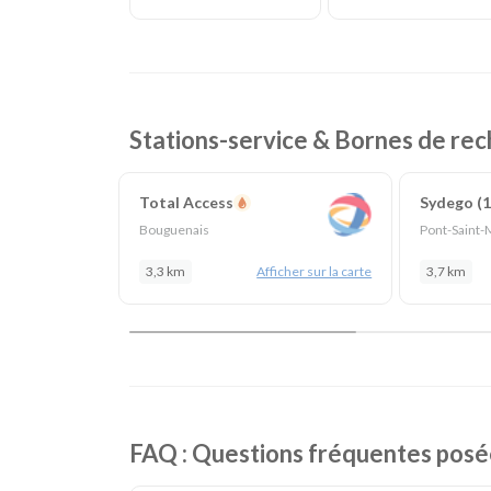
Stations-service & Bornes de rec
Total Access
Sydego (1
Bouguenais
Pont-Saint-
3,3 km
Afficher sur la carte
3,7 km
FAQ : Questions fréquentes posé