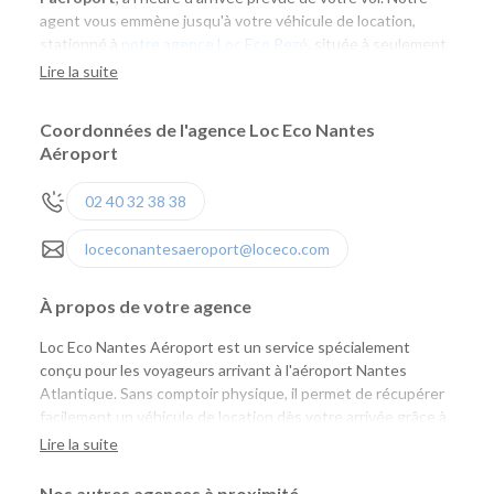
agent vous emmène jusqu'à votre véhicule de location,
stationné à
notre agence Loc Eco Rezé
, située à seulement
4 kilomètres.
Lire la suite
Au retour de votre location
, n
ous vous invitons à restituer
Coordonnées de l'agence Loc Eco Nantes
votre véhicule à l’agence Loc Eco Rezé 1 heure avant
Aéroport
l'enregistrement de votre vol.
02 40 32 38 38
loceconantesaeroport@loceco.com
À propos de votre agence
Loc Eco Nantes Aéroport est un service spécialement
conçu pour les voyageurs arrivant à l'aéroport Nantes
Atlantique. Sans comptoir physique, il permet de récupérer
facilement un véhicule de location dès votre arrivée grâce à
une navette assurée sur réservation. Un agent Loc Eco vous
Lire la suite
accueille à la sortie de votre vol et vous accompagne jusqu'à
notre agence de Rezé, située à seulement quelques
Nos autres agences à proximité