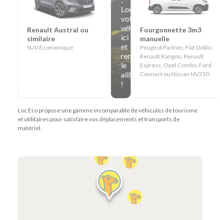
Louez
votre
véhicule
Renault Austral ou
Fourgonnette 3m3
ici
similaire
manuelle
et
SUV Economique
Peugeot Partner, Fiat Doblo,
rendez-
Renault Kangoo, Renault
le
Express, Opel Combo, Ford
ailleurs
Connect ou Nissan NV250
!
Loc Eco propose une gamme incomparable de véhicules de tourisme
et utilitaires pour satisfaire vos déplacements et transports de
matériel.