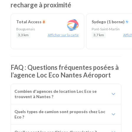
recharge à proximité
Total Access
Sydego (1 borne)
Bouguenais
Pont-Saint-Martin
3,3 km
Afficher sur la carte
3,7 km
Affich
FAQ : Questions fréquentes posées à
l’agence Loc Eco Nantes Aéroport
Combien d'agences de location Loc Eco se
trouvent à Nantes ?
Quels types de camion sont proposés chez Loc
Eco ?