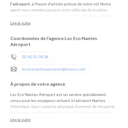
l'aéroport
, à l'heure d'arrivée prévue de votre vol. Notre
agent vous emmène jusqu'à votre véhicule de location,
stationné à
notre agence Loc Eco Rezé
, située à seulement
4 kilomètres.
Lire la suite
Au retour de votre location
, n
ous vous invitons à restituer
Coordonnées de l'agence Loc Eco Nantes
votre véhicule à l’agence Loc Eco Rezé 1 heure avant
Aéroport
l'enregistrement de votre vol.
02 40 32 38 38
loceconantesaeroport@loceco.com
À propos de votre agence
Loc Eco Nantes Aéroport est un service spécialement
conçu pour les voyageurs arrivant à l'aéroport Nantes
Atlantique. Sans comptoir physique, il permet de récupérer
facilement un véhicule de location dès votre arrivée grâce à
une navette assurée sur réservation. Un agent Loc Eco vous
Lire la suite
accueille à la sortie de votre vol et vous accompagne jusqu'à