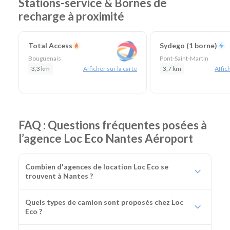
Stations-service & Bornes de
chantier
recharge à proximité
Total Access
Sydego (1 borne)
Bouguenais
Pont-Saint-Martin
3,3 km
Afficher sur la carte
3,7 km
Affich
FAQ : Questions fréquentes posées à
l’agence Loc Eco Nantes Aéroport
Combien d'agences de location Loc Eco se
trouvent à Nantes ?
Quels types de camion sont proposés chez Loc
Eco ?