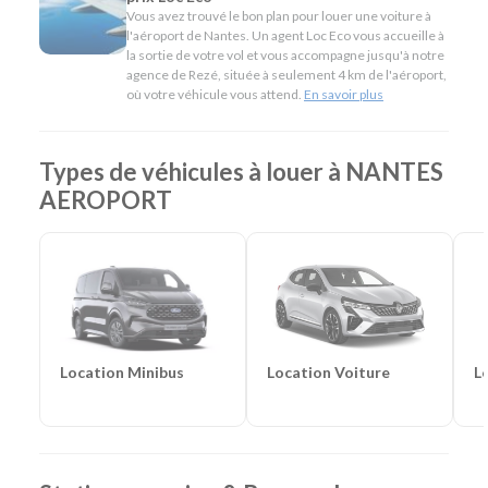
Utilitaires pour le transport de matériel ou un besoin
Vous avez trouvé le bon plan pour louer une voiture à
ponctuel après votre arrivée.
l'aéroport de Nantes. Un agent Loc Eco vous accueille à
la sortie de votre vol et vous accompagne jusqu'à notre
agence de Rezé, située à seulement 4 km de l'aéroport,
L'esprit Loc Eco
où votre véhicule vous attend.
En savoir plus
Depuis plus de 40 ans, Loc Eco propose une location de
véhicules simple, économique et accessible. Notre service
Types de véhicules à louer à NANTES
Nantes Aéroport reprend cette philosophie en offrant aux
passagers une prise en charge personnalisée, des tarifs
AEROPORT
compétitifs et des services pratiques comme la location en
aller simple, pour poursuivre votre voyage en toute sérénité.
En résumé - Location de voiture à Nantes Aéroport
Lieu de prise en charge :
Rezé
(à 6 km de Nantes
Aéroport & 9 km de Nantes Gare)
Agences de location à proximité :
Nantes Centre
-
Location Voiture
L
Location Minibus
Saint-Herblain
Catégories de voitures :
Citadines
-
Routières
-
SUV
-
Monospaces et Minibus
-
Cabriolets
Catégories d'utilitaires :
Camions de déménagement
-
Frigorifiques
-
Véhicules de société
-
Camions de