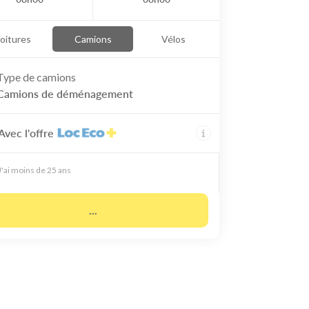
oitures
Camions
Vélos
Type de
camions
Camions de déménagement
Avec l'offre
J'ai moins de 25 ans
...