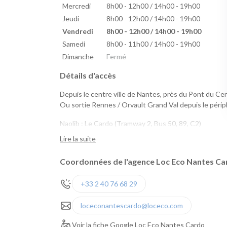
Mercredi
8h00 - 12h00 / 14h00 - 19h00
Jeudi
8h00 - 12h00 / 14h00 - 19h00
Vendredi
8h00 - 12h00 / 14h00 - 19h00
Samedi
8h00 - 11h00 / 14h00 - 19h00
Dimanche
Fermé
Détails d'accès
Depuis le centre ville de Nantes, près du Pont du Cen
Ou sortie Rennes / Orvault Grand Val depuis le péri
Naolib : Le Cardo (Tramway 2, Bus 50, 89, C2)
marguerite : Cardo, Pont du Cens, Longchamp
Lire la suite
Coordonnées de l'agence Loc Eco Nantes Ca
+33 2 40 76 68 29
loceconantescardo@loceco.com
Voir la fiche Google Loc Eco Nantes Cardo