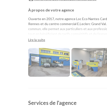
À propos de votre agence
Ouverte en 2017, notre agence Loc Eco Nantes Cardo 
Rennes et du centre commercial E.Leclerc Grand Val.
commun, elle permet aux particuliers et aux professi
tout en bénéficiant de tarifs compétitifs et de l'expe
Lire la suite
Une agence pratique pour tous vos projets
Que vous prépariez un déménagement, des travaux, 
professionnel, notre agence vous propose une soluti
habitants de Nantes Nord, Orvault, La Chapelle-sur-
de proximité.
Grâce à la ligne 2 du tramway, aux lignes de bus Naol
facilement rejoindre l'agence avant de prendre la rou
Quel véhicule choisir ?
Services de l'agence
Notre agence de Nantes Cardo met à votre dispositi