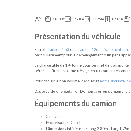
3
CU : 1.4t
L : 2.8 m
l : 1.75 m
H : 1.8 m
Présentation du véhicule
Entre le
camion 6m3
et le
camion 12m3, également dispon
particulièrement pour le déménagement d'un petit app
Sa charge utile de 1,4 tonne vous permet de transporter 
béton. Il offre un volume très généreux tout en restant
Pour choisir le bon volume, découvrez
notre simulateur 
L'astuce du dromadaire : Déménager en semaine, c'es
Équipements du camion
3 places
Motorisation Diesel
Dimensions intérieures : Long 2.80m - Larg 1.75m