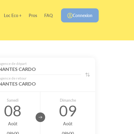
Loc Eco +
Pros
FAQ
Connexion
Agence de départ
NANTES CARDO
Agence de retour
NANTES CARDO
Samedi
Dimanche
08
09
Août
Août
08h00
08h00