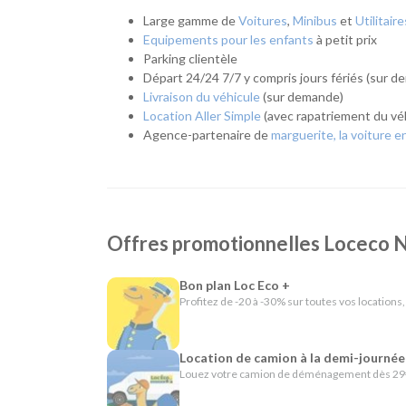
usages :
Large gamme de
Voitures
,
Minibus
et
Utilitaire
Citadines et compactes pour les déplacements
Equipements pour les enfants
à petit prix
Routières, SUV et monospaces pour les vacance
Parking clientèle
Minibus pour voyager en groupe.
Départ 24/24 7/7 y compris jours fériés (sur 
Utilitaires de différentes capacités pour un d
Livraison du véhicule
(sur demande)
Location Aller Simple
(avec rapatriement du véh
L'esprit Loc Eco
Agence-partenaire de
marguerite, la voiture e
Depuis plus de 40 ans, Loc Eco propose une location
Nantes Cardo partage cette même philosophie en offr
comme la livraison sur demande, le départ 24h/24 sur r
s'adapter à tous vos besoins.
Offres promotionnelles Locec
En résumé - Location de voiture à Nantes Cardo
Bon plan Loc Eco +
Lieu de prise en charge :
Nantes
(à 16 km de N
Profitez de -20 à -30% sur toutes vos locations,
Agences de location à proximité :
Saint-Herbla
Catégories de voitures :
Citadines
-
Routières
Catégories d'utilitaires :
Camions de déménag
Location de camion à la demi-journée
chantier
Louez votre camion de déménagement dès 29€