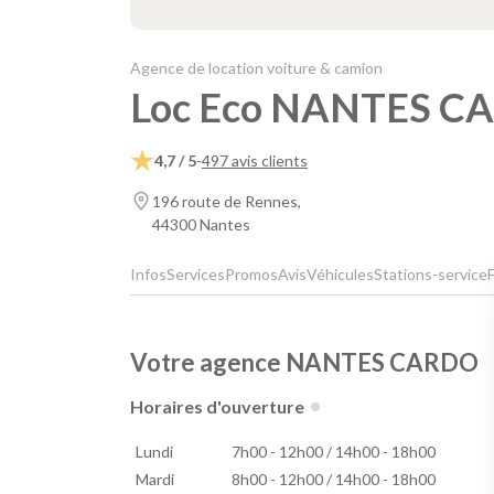
Agence de location voiture & camion
Loc Eco NANTES C
4,7 / 5
-
497 avis clients
196 route de Rennes,
44300 Nantes
Infos
Services
Promos
Avis
Véhicules
Stations-service
Votre agence NANTES CARDO
Horaires d'ouverture
Lundi
7h00 - 12h00 / 14h00 - 18h00
Mardi
8h00 - 12h00 / 14h00 - 18h00