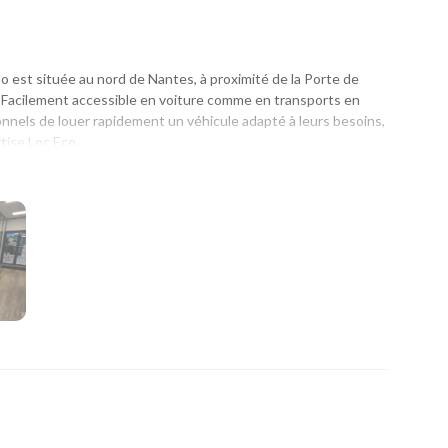
est située au nord de Nantes, à proximité de la Porte de
 Facilement accessible en voiture comme en transports en
onnels de louer rapidement un véhicule adapté à leurs besoins,
rtise Loc Eco.
un départ en vacances, un week-end ou un déplacement
on simple et rapide. Son emplacement est idéal pour les
Erdre et des communes voisines qui recherchent une location
ib et aux stations marguerite situées à proximité, vous pouvez
te.
on une large gamme de véhicules pour répondre à tous les