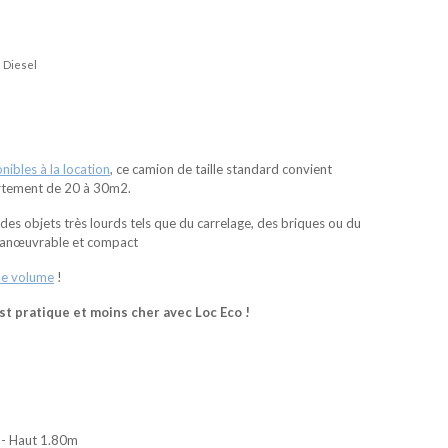
Diesel
ibles à la location
, ce camion de taille standard convient
artement de 20 à 30m2.
des objets très lourds tels que du carrelage, des briques ou du
 manœuvrable et compact
de volume
!
t pratique et moins cher avec Loc Eco !
 - Haut 1.80m