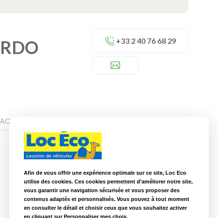
+33 2 40 76 68 29
ARDO
FAQ
Afin de vous offrir une expérience optimale sur ce site, Loc Eco
Nos autres agences à proximité
utilise des cookies. Ces cookies permettent d’améliorer notre site,
vous garantir une navigation sécurisée et vous proposer des
Loc Eco Nantes Centre
5,0 km
contenus adaptés et personnalisés. Vous pouvez à tout moment
en consulter le détail et choisir ceux que vous souhaitez activer
Loc Eco Saint-Herblain
5,3 km
en cliquant sur Personnaliser mes choix.