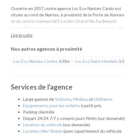
Ouverte en 2017, notre agence Loc Eco Nantes Cardo est
située au nord de Nantes, à proximité de la Porte de Rennes
et du centre commercial E.Leclerc Grand Val. Facilement
accessible en voiture comme en transports en commun, elle
permet aux particuliers et aux professionnels de louer
Lire la suite
rapidement un véhicule adapté à leurs besoins, tout en
bénéficiant de tarifs compétitifs et de l'expertise Loc Eco.
Nos autres agences à proximité
Une agence pratique pour tous vos projets
Loc Eco Nantes Centre
Loc Eco Saint-Herblain
5,0 km
5,3 km
Que vous prépariez un déménagement, des travaux, un
départ en vacances, un week-end ou un déplacement
professionnel, notre agence vous propose une solution
Services de l'agence
simple et rapide. Son emplacement est idéal pour les
habitants de Nantes Nord, Orvault, La Chapelle-sur-Erdre et
Large gamme de
Voitures
,
Minibus
et
Utilitaires
des communes voisines qui recherchent une location de
Equipements pour les enfants
à petit prix
proximité.
Parking clientèle
Départ 24/24 7/7 y compris jours fériés (sur demande)
Grâce à la ligne 2 du tramway, aux lignes de bus Naolib et
Livraison du véhicule
(sur demande)
aux stations marguerite situées à proximité, vous pouvez
Location Aller Simple
(avec rapatriement du véhicule
facilement rejoindre l'agence avant de prendre la route.