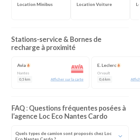
Location Voiture
L
Location Minibus
Stations-service & Bornes de
recharge à proximité
Avia
E. Leclerc
Nantes
Orvault
0,5 km
Afficher sur la carte
0,6 km
Affich
FAQ : Questions fréquentes posées à
l’agence Loc Eco Nantes Cardo
Quels types de camion sont proposés chez Loc
Eco Nantes Cardo ?