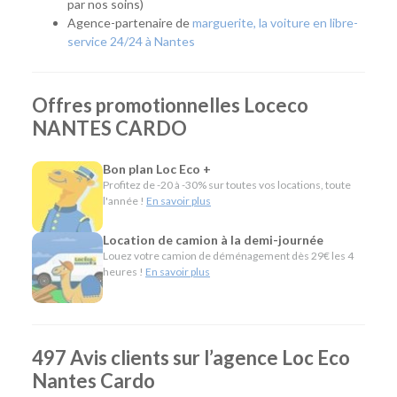
par nos soins)
Agence-partenaire de
marguerite, la voiture en libre-
Quel véhicule choisir ?
service 24/24 à Nantes
Notre agence de Nantes Cardo met à votre disposition une
large gamme de véhicules pour répondre à tous les usages :
Offres promotionnelles Loceco
Citadines et compactes pour les déplacements du
NANTES CARDO
quotidien.
Routières, SUV et monospaces pour les vacances ou
Bon plan Loc Eco +
les longs trajets.
Profitez de -20 à -30% sur toutes vos locations, toute
Minibus pour voyager en groupe.
l'année !
En savoir plus
Utilitaires de différentes capacités pour un
déménagement, des travaux ou le transport de
Location de camion à la demi-journée
matériel.
Louez votre camion de déménagement dès 29€ les 4
heures !
En savoir plus
L'esprit Loc Eco
Depuis plus de 40 ans, Loc Eco propose une location de
véhicules simple, économique et accessible. Notre agence
497 Avis clients sur l’agence Loc Eco
Nantes Cardo partage cette même philosophie en offrant
Nantes Cardo
un large choix de véhicules, des services pratiques comme la
livraison sur demande, le départ 24h/24 sur réservation ou