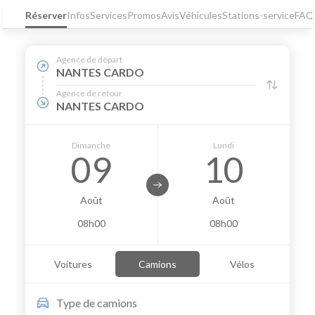
Réserver
Infos
Services
Promos
Avis
Véhicules
Stations-service
FAQ
Agence de départ
NANTES CARDO
Agence de retour
NANTES CARDO
Dimanche
Lundi
09
10
Août
Août
08h00
08h00
Voitures
Camions
Vélos
Type de
camions