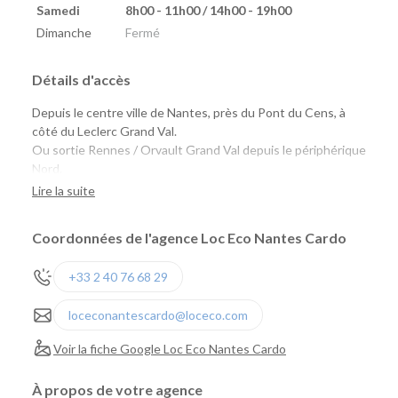
Samedi
8h00 - 11h00 / 14h00 - 19h00
Dimanche
Fermé
Détails d'accès
Depuis le centre ville de Nantes, près du Pont du Cens, à
côté du Leclerc Grand Val.
Ou sortie Rennes / Orvault Grand Val depuis le périphérique
Nord.
Lire la suite
Naolib : Le Cardo (Tramway 2, Bus 50, 89, C2)
marguerite : Cardo, Pont du Cens, Longchamp
Coordonnées de l'agence Loc Eco Nantes Cardo
+33 2 40 76 68 29
loceconantescardo@loceco.com
Voir la fiche Google Loc Eco Nantes Cardo
À propos de votre agence