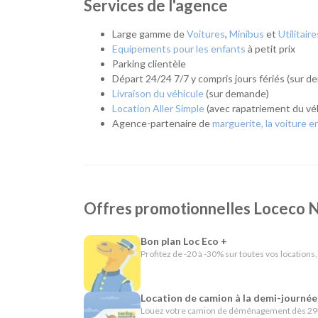
Services de l'agence
Notre agence de Nantes Cardo met à votre dispositi
usages :
Large gamme de
Voitures
,
Minibus
et
Utilitaire
Citadines et compactes pour les déplacements
Equipements pour les enfants
à petit prix
Routières, SUV et monospaces pour les vacance
Parking clientèle
Minibus pour voyager en groupe.
Départ 24/24 7/7 y compris jours fériés (sur 
Utilitaires de différentes capacités pour un d
Livraison du véhicule
(sur demande)
Location Aller Simple
(avec rapatriement du véh
L'esprit Loc Eco
Agence-partenaire de
marguerite, la voiture e
Depuis plus de 40 ans, Loc Eco propose une location
Nantes Cardo partage cette même philosophie en offr
comme la livraison sur demande, le départ 24h/24 sur r
s'adapter à tous vos besoins.
Offres promotionnelles Locec
En résumé - Location de voiture à Nantes Cardo
Bon plan Loc Eco +
Lieu de prise en charge :
Nantes
(à 16 km de N
Profitez de -20 à -30% sur toutes vos locations,
Agences de location à proximité :
Saint-Herbla
Catégories de voitures :
Citadines
-
Routières
Catégories d'utilitaires :
Camions de déménag
Location de camion à la demi-journée
chantier
Louez votre camion de déménagement dès 29€