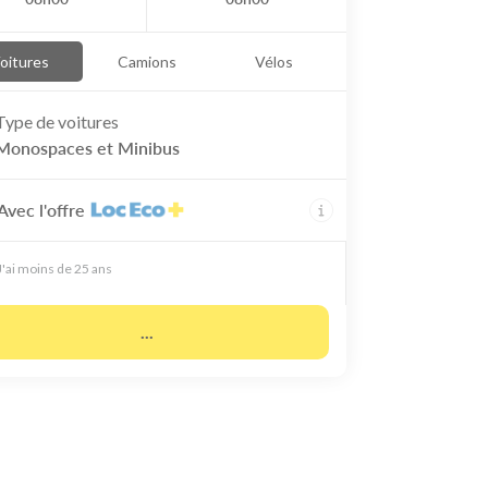
oitures
Camions
Vélos
Type de
voitures
Monospaces et Minibus
Avec l'offre
J'ai moins de 25 ans
...