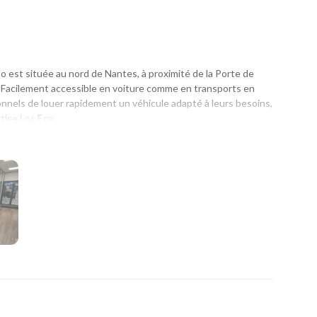
est située au nord de Nantes, à proximité de la Porte de
 Facilement accessible en voiture comme en transports en
onnels de louer rapidement un véhicule adapté à leurs besoins,
rtise Loc Eco.
un départ en vacances, un week-end ou un déplacement
on simple et rapide. Son emplacement est idéal pour les
Erdre et des communes voisines qui recherchent une location
ib et aux stations marguerite situées à proximité, vous pouvez
te.