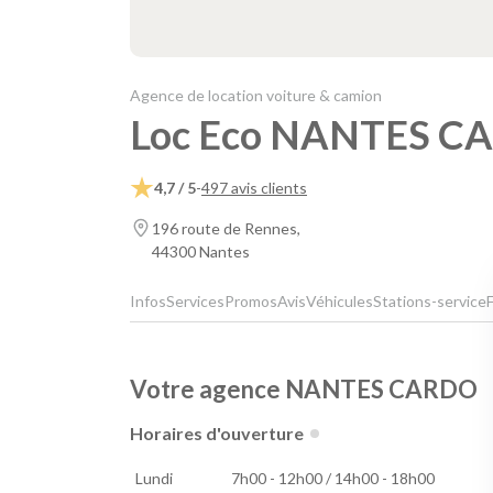
Agence de location voiture & camion
Loc Eco NANTES C
4,7 / 5
-
497 avis clients
196 route de Rennes,
44300 Nantes
Infos
Services
Promos
Avis
Véhicules
Stations-service
Votre agence NANTES CARDO
Horaires d'ouverture
Lundi
7h00 - 12h00 / 14h00 - 18h00