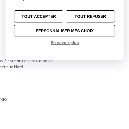
Loc Eco Saint-Herblain
5,3 km
Loc Eco Rezé
12,4 km
TOUT ACCEPTER
TOUT REFUSER
PERSONNALISER MES CHOIX
En savoir plus
s, à côté du Leclerc Grand Val.
phérique Nord.
rdo