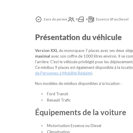
3 ans de permis
9
4
Essence SP ou Diesel
Présentation du véhicule
Version XXL
du monospace 7 places avec ses deux sièges
maximal
avec son coffre de 1000 litres environ. Il se c
l'arrière. C'est le véhicule privilégié pour les déplacement
Ce minibus 9 places est également disponible à la locati
de Personnes à Mobilité Réduite)
.
Nos modèles de minibus disponibles à la location :
Ford Transit
Renault Trafic
Équipements de la voiture
Motorisation Essence ou Diesel
Climatisation