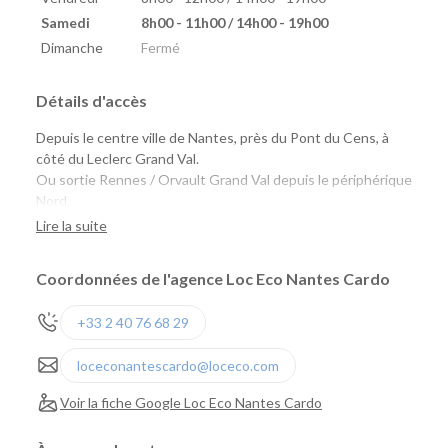
Samedi
8h00 - 11h00 / 14h00 - 19h00
Dimanche
Fermé
Détails d'accès
Depuis le centre ville de Nantes, près du Pont du Cens, à
côté du Leclerc Grand Val.
Ou sortie Rennes / Orvault Grand Val depuis le périphérique
Nord.
Lire la suite
Naolib : Le Cardo (Tramway 2, Bus 50, 89, C2)
marguerite : Cardo, Pont du Cens, Longchamp
Coordonnées de l'agence Loc Eco Nantes Cardo
+33 2 40 76 68 29
loceconantescardo@loceco.com
Voir la fiche Google Loc Eco Nantes Cardo