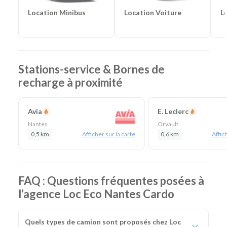
Location Voiture
L
Location Minibus
Stations-service & Bornes de
recharge à proximité
Avia
E. Leclerc
Nantes
Orvault
0,5 km
Afficher sur la carte
0,6 km
Affich
FAQ : Questions fréquentes posées à
l’agence Loc Eco Nantes Cardo
Quels types de camion sont proposés chez Loc