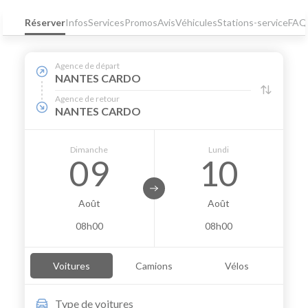
Réserver
Infos
Services
Promos
Avis
Véhicules
Stations-service
FAQ
Agence de départ
NANTES CARDO
Agence de retour
NANTES CARDO
Dimanche
Lundi
09
10
Août
Août
08h00
08h00
Voitures
Camions
Vélos
Type de
voitures