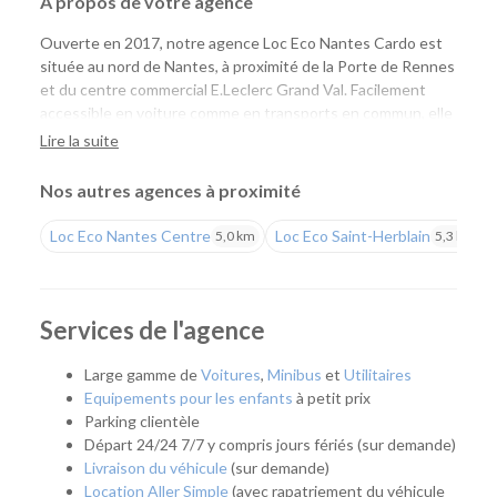
À propos de votre agence
Ouverte en 2017, notre agence Loc Eco Nantes Cardo est
située au nord de Nantes, à proximité de la Porte de Rennes
et du centre commercial E.Leclerc Grand Val. Facilement
accessible en voiture comme en transports en commun, elle
permet aux particuliers et aux professionnels de louer
Lire la suite
rapidement un véhicule adapté à leurs besoins, tout en
bénéficiant de tarifs compétitifs et de l'expertise Loc Eco.
Nos autres agences à proximité
Une agence pratique pour tous vos projets
Loc Eco Nantes Centre
Loc Eco Saint-Herblain
5,0 km
5,3 km
Que vous prépariez un déménagement, des travaux, un
départ en vacances, un week-end ou un déplacement
professionnel, notre agence vous propose une solution
Services de l'agence
simple et rapide. Son emplacement est idéal pour les
habitants de Nantes Nord, Orvault, La Chapelle-sur-Erdre et
Large gamme de
Voitures
,
Minibus
et
Utilitaires
des communes voisines qui recherchent une location de
Equipements pour les enfants
à petit prix
proximité.
Parking clientèle
Départ 24/24 7/7 y compris jours fériés (sur demande)
Grâce à la ligne 2 du tramway, aux lignes de bus Naolib et
Livraison du véhicule
(sur demande)
aux stations marguerite situées à proximité, vous pouvez
Location Aller Simple
(avec rapatriement du véhicule