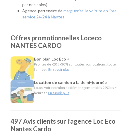
facilement rejoindre l'agence avant de prendre la route.
par nos soins)
Agence-partenaire de
marguerite, la voiture en libre-
Quel véhicule choisir ?
service 24/24 à Nantes
Notre agence de Nantes Cardo met à votre disposition une
large gamme de véhicules pour répondre à tous les usages :
Offres promotionnelles Loceco
Citadines et compactes pour les déplacements du
NANTES CARDO
quotidien.
Routières, SUV et monospaces pour les vacances ou
Bon plan Loc Eco +
les longs trajets.
Profitez de -20 à -30% sur toutes vos locations, toute
Minibus pour voyager en groupe.
l'année !
En savoir plus
Utilitaires de différentes capacités pour un
déménagement, des travaux ou le transport de
Location de camion à la demi-journée
matériel.
Louez votre camion de déménagement dès 29€ les 4
heures !
En savoir plus
L'esprit Loc Eco
Depuis plus de 40 ans, Loc Eco propose une location de
véhicules simple, économique et accessible. Notre agence
497 Avis clients sur l’agence Loc Eco
Nantes Cardo partage cette même philosophie en offrant
Nantes Cardo
un large choix de véhicules, des services pratiques comme la