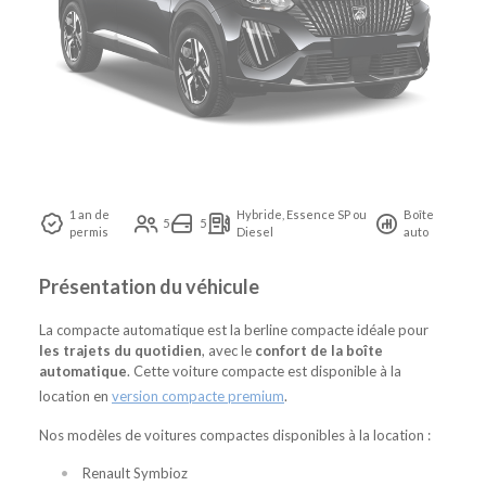
1 an de
Hybride, Essence SP ou
Boîte
5
5
permis
Diesel
auto
Présentation du véhicule
La compacte automatique est la berline compacte idéale pour
les trajets du quotidien
, avec le
confort de la boîte
automatique
. Cette voiture compacte est disponible à la
location en
version compacte premium
.
Nos modèles de voitures compactes disponibles à la location :
Renault Symbioz