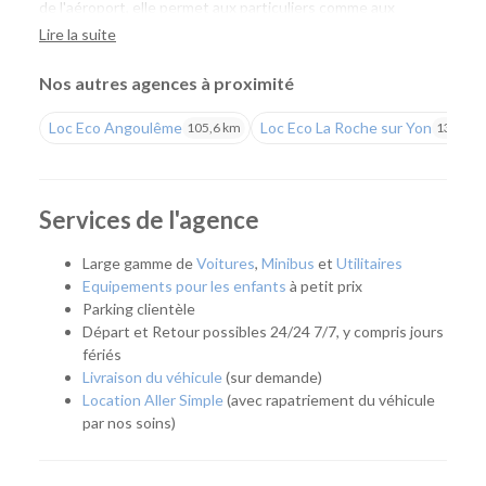
de l'aéroport, elle permet aux particuliers comme aux
professionnels de louer facilement une voiture ou un
Lire la suite
utilitaire pour tous leurs projets. Vous profitez d'un large
choix de véhicules, de tarifs compétitifs et de l'expertise Loc
Nos autres agences à proximité
Eco.
Loc Eco Angoulême
Loc Eco La Roche sur Yon
105,6 km
134,8 k
Une agence pour tous vos déplacements
Que vous prépariez un déplacement professionnel, un
départ en vacances, un week-end, un déménagement ou
Services de l'agence
que vous ayez besoin de remplacer temporairement votre
véhicule, notre agence vous accompagne avec une solution
Large gamme de
Voitures
,
Minibus
et
Utilitaires
adaptée. Son emplacement facilite également l'accès aux
Equipements pour les enfants
à petit prix
habitants de Poitiers, Chasseneuil-du-Poitou, Buxerolles,
Parking clientèle
Migné-Auxances et des communes voisines.
Départ et Retour possibles 24/24 7/7, y compris jours
fériés
Quel véhicule choisir ?
Livraison du véhicule
(sur demande)
Location Aller Simple
(avec rapatriement du véhicule
Notre agence met à votre disposition une flotte complète
par nos soins)
pour répondre à tous les usages :
Citadines et compactes pour les déplacements du