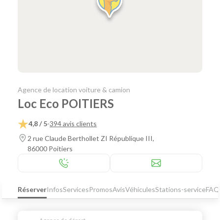
Agence de location voiture & camion
Loc Eco POITIERS
4,8 / 5
-
394 avis clients
2 rue Claude Berthollet ZI République III,
86000 Poitiers
Réserver
Infos
Services
Promos
Avis
Véhicules
Stations-service
FAQ