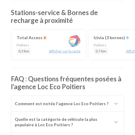
Stations-service & Bornes de
recharge à proximité
Total Access
Izivia (3 bornes)
Poitiers
Poitiers
0,3 km
Afficher sur la carte
0,7 km
Affich
FAQ : Questions fréquentes posées à
l’agence Loc Eco Poitiers
Comment est notée l'agence Loc Eco Poitiers ?
Quelle est la catégorie de véhicule la plus
populaire à Loc Eco Poitiers ?