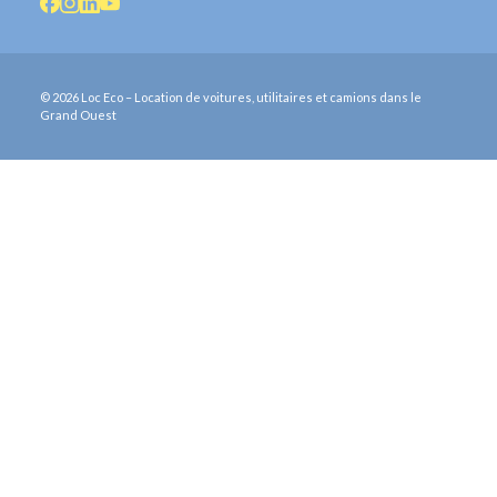
© 2026 Loc Eco – Location de voitures, utilitaires et camions dans le
Grand Ouest