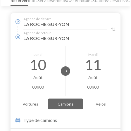
Réserver
Infos
Services
Promos
Avis
Véhicules
Stations-service
FAQ
Agence de départ
LA ROCHE-SUR-YON
Agence de retour
LA ROCHE-SUR-YON
Lundi
Mardi
10
11
Août
Août
08h00
08h00
Voitures
Camions
Vélos
Type de
camions