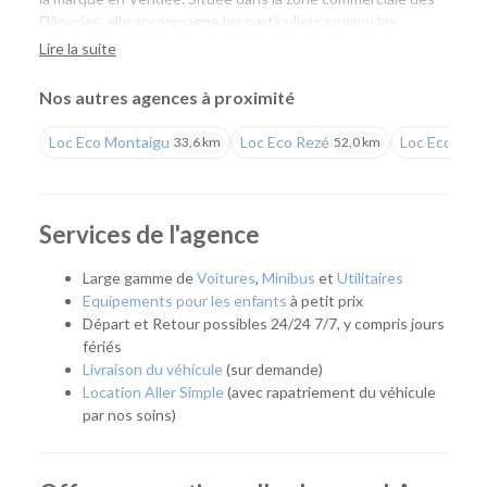
Flâneries, elle accompagne les particuliers comme les
professionnels avec une large gamme de véhicules de
Lire la suite
tourisme et d'utilitaires, des tarifs compétitifs et un service
de proximité reconnu.
Nos autres agences à proximité
Une agence pour tous vos projets
Loc Eco Montaigu
Loc Eco Rezé
Loc Eco Nan
33,6 km
52,0 km
Que vous prépariez un déménagement, des travaux, un
déplacement professionnel, un départ en vacances ou que
vous ayez besoin de remplacer temporairement votre
Services de l'agence
véhicule, notre agence vous accompagne avec une solution
adaptée. Facilement accessible, elle dessert La Roche-sur-
Large gamme de
Voitures
,
Minibus
et
Utilitaires
Yon, mais aussi l'ensemble de la Vendée grâce à une offre de
Equipements pour les enfants
à petit prix
véhicules répondant aux besoins des particuliers, des
Départ et Retour possibles 24/24 7/7, y compris jours
artisans et des entreprises.
fériés
Livraison du véhicule
(sur demande)
Quel véhicule choisir ?
Location Aller Simple
(avec rapatriement du véhicule
par nos soins)
Notre agence met à votre disposition une flotte complète
pour répondre à tous les usages :