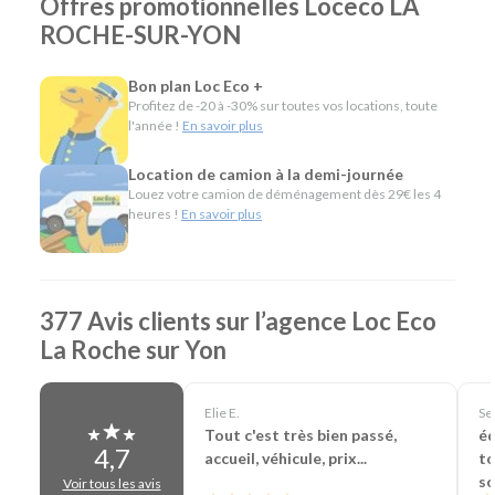
Offres promotionnelles Loceco LA
Citadines et compactes pour les déplacements du
ROCHE-SUR-YON
quotidien.
Routières, SUV et monospaces pour les vacances ou
les longs trajets.
Bon plan Loc Eco +
Minibus pour voyager en groupe.
Profitez de -20 à -30% sur toutes vos locations, toute
Utilitaires de différentes capacités pour les
l'année !
En savoir plus
déménagements, les travaux ou le transport de
matériel.
Location de camion à la demi-journée
Véhicules spécifiques, comme les camions
Louez votre camion de déménagement dès 29€ les 4
heures !
En savoir plus
frigorifiques, les bennes, les véhicules de chantier ou
les voitures sans permis, pour répondre aux besoins
les plus spécifiques.
L'esprit Loc Eco
377 Avis clients sur l’agence Loc Eco
La Roche sur Yon
Depuis plus de 40 ans, Loc Eco propose une location de
véhicules simple, économique et accessible. À La Roche-sur-
Yon, cette philosophie se traduit par un accompagnement
Elie E.
Se
personnalisé, un large choix de véhicules et des services
Tout c'est très bien passé,
éq
pensés pour faciliter votre location : départ et retour
4,7
accueil, véhicule, prix...
to
24h/24 sur demande, livraison de véhicule dans un rayon de
so
Voir tous les avis
25 km ou encore location en aller simple.