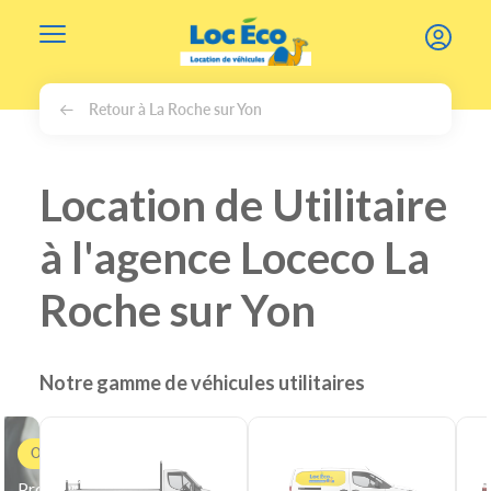
Gérer les cookies
Retour à La Roche sur Yon
Location de Utilitaire
à l'agence Loceco La
Roche sur Yon
Notre gamme de véhicules utilitaires
Offre
Professionnels