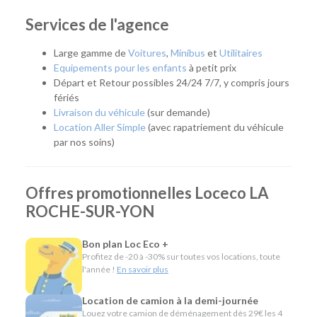
déplacement professionnel, un départ en vacances ou que
vous ayez besoin de remplacer temporairement votre
Services de l'agence
véhicule, notre agence vous accompagne avec une solution
adaptée. Facilement accessible, elle dessert La Roche-sur-
Large gamme de
Voitures
,
Minibus
et
Utilitaires
Yon, mais aussi l'ensemble de la Vendée grâce à une offre de
Equipements pour les enfants
à petit prix
véhicules répondant aux besoins des particuliers, des
Départ et Retour possibles 24/24 7/7, y compris jours
artisans et des entreprises.
fériés
Livraison du véhicule
(sur demande)
Quel véhicule choisir ?
Location Aller Simple
(avec rapatriement du véhicule
par nos soins)
Notre agence met à votre disposition une flotte complète
pour répondre à tous les usages :
Offres promotionnelles Loceco LA
Citadines et compactes pour les déplacements du
ROCHE-SUR-YON
quotidien.
Routières, SUV et monospaces pour les vacances ou
les longs trajets.
Bon plan Loc Eco +
Minibus pour voyager en groupe.
Profitez de -20 à -30% sur toutes vos locations, toute
Utilitaires de différentes capacités pour les
l'année !
En savoir plus
déménagements, les travaux ou le transport de
matériel.
Location de camion à la demi-journée
Véhicules spécifiques, comme les camions
Louez votre camion de déménagement dès 29€ les 4