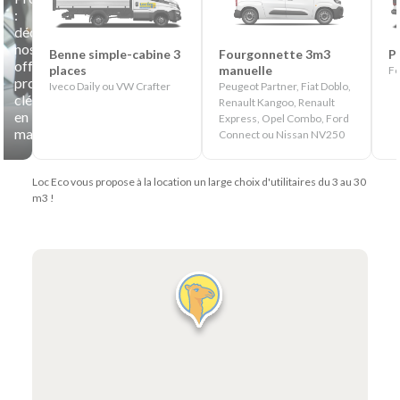
:
découvrez
nos
Benne simple-cabine 3
Fourgonnette 3m3
P
offres
places
manuelle
Fo
professionnelles
Iveco Daily ou VW Crafter
Peugeot Partner, Fiat Doblo,
clés
Renault Kangoo, Renault
en
Express, Opel Combo, Ford
main
Connect ou Nissan NV250
Loc Eco vous propose à la location un large choix d'utilitaires du 3 au 30
m3 !