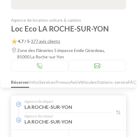
Agence de location voiture & camion
Loc Eco LA ROCHE-SUR-YON
4,7 / 5
-
377 avis clients
Zone des Flâneries 5 impasse Emile Girardeau,
85000 La Roche-sur-Yon
Réserver
Infos
Services
Promos
Avis
Véhicules
Stations-service
FAQ
Agence de départ
LA ROCHE-SUR-YON
Agence de retour
LA ROCHE-SUR-YON