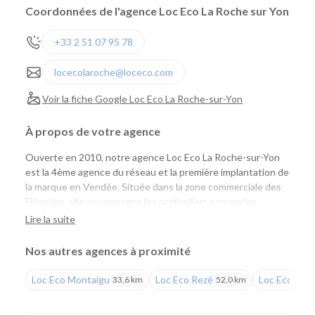
Coordonnées de l'agence Loc Eco La Roche sur Yon
+33 2 51 07 95 78
locecolaroche@loceco.com
Voir la fiche Google Loc Eco La Roche-sur-Yon
À propos de votre agence
Ouverte en 2010, notre agence Loc Eco La Roche-sur-Yon
est la 4ème agence du réseau et la première implantation de
la marque en Vendée. Située dans la zone commerciale des
Flâneries, elle accompagne les particuliers comme les
professionnels avec une large gamme de véhicules de
Lire la suite
tourisme et d'utilitaires, des tarifs compétitifs et un service
de proximité reconnu.
Nos autres agences à proximité
Une agence pour tous vos projets
Loc Eco Montaigu
Loc Eco Rezé
Loc Eco Nan
33,6 km
52,0 km
Que vous prépariez un déménagement, des travaux, un