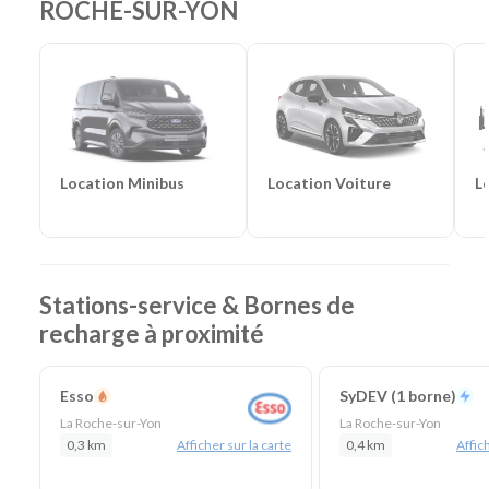
ROCHE-SUR-YON
Frigorifiques
-
Véhicules de société
-
Camions de
chantier
Location Voiture
L
Location Minibus
Stations-service & Bornes de
recharge à proximité
Esso
SyDEV (1 borne)
La Roche-sur-Yon
La Roche-sur-Yon
0,3 km
Afficher sur la carte
0,4 km
Affich