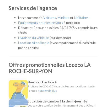
déplacement professionnel, un départ en vacances ou que
vous ayez besoin de remplacer temporairement votre
Services de l'agence
véhicule, notre agence vous accompagne avec une solution
adaptée. Facilement accessible, elle dessert La Roche-sur-
Large gamme de
Voitures
,
Minibus
et
Utilitaires
Yon, mais aussi l'ensemble de la Vendée grâce à une offre de
Equipements pour les enfants
à petit prix
véhicules répondant aux besoins des particuliers, des
Départ et Retour possibles 24/24 7/7, y compris jours
artisans et des entreprises.
fériés
Livraison du véhicule
(sur demande)
Quel véhicule choisir ?
Location Aller Simple
(avec rapatriement du véhicule
par nos soins)
Notre agence met à votre disposition une flotte complète
pour répondre à tous les usages :
Offres promotionnelles Loceco LA
Citadines et compactes pour les déplacements du
ROCHE-SUR-YON
quotidien.
Routières, SUV et monospaces pour les vacances ou
les longs trajets.
Bon plan Loc Eco +
Minibus pour voyager en groupe.
Profitez de -20 à -30% sur toutes vos locations, toute
Utilitaires de différentes capacités pour les
l'année !
En savoir plus
déménagements, les travaux ou le transport de
matériel.
Location de camion à la demi-journée
Véhicules spécifiques, comme les camions
Louez votre camion de déménagement dès 29€ les 4