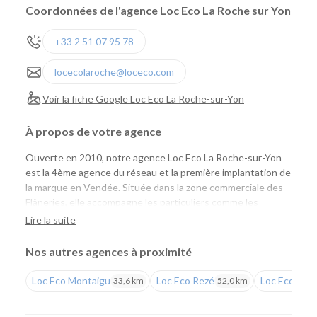
Coordonnées de l'agence Loc Eco La Roche sur Yon
+33 2 51 07 95 78
locecolaroche@loceco.com
Voir la fiche Google Loc Eco La Roche-sur-Yon
À propos de votre agence
Ouverte en 2010, notre agence Loc Eco La Roche-sur-Yon
est la 4ème agence du réseau et la première implantation de
la marque en Vendée. Située dans la zone commerciale des
Flâneries, elle accompagne les particuliers comme les
professionnels avec une large gamme de véhicules de
Lire la suite
tourisme et d'utilitaires, des tarifs compétitifs et un service
de proximité reconnu.
Nos autres agences à proximité
Une agence pour tous vos projets
Loc Eco Montaigu
Loc Eco Rezé
Loc Eco Nan
33,6 km
52,0 km
Que vous prépariez un déménagement, des travaux, un