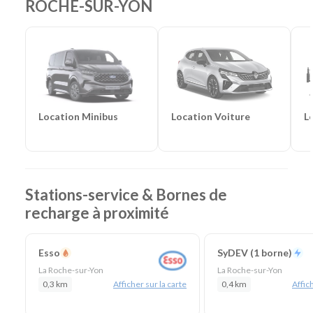
ROCHE-SUR-YON
Frigorifiques
-
Véhicules de société
-
Camions de
chantier
Location Voiture
L
Location Minibus
Stations-service & Bornes de
recharge à proximité
Esso
SyDEV (1 borne)
La Roche-sur-Yon
La Roche-sur-Yon
0,3 km
Afficher sur la carte
0,4 km
Affich