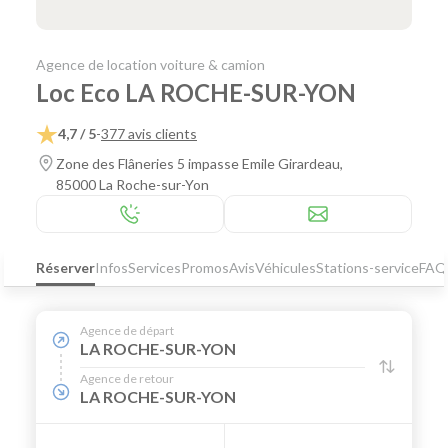
Agence de location voiture & camion
Loc Eco LA ROCHE-SUR-YON
4,7 / 5
-
377 avis clients
Zone des Flâneries 5 impasse Emile Girardeau,
85000 La Roche-sur-Yon
Réserver
Infos
Services
Promos
Avis
Véhicules
Stations-service
FAQ
Agence de départ
LA ROCHE-SUR-YON
Agence de retour
LA ROCHE-SUR-YON