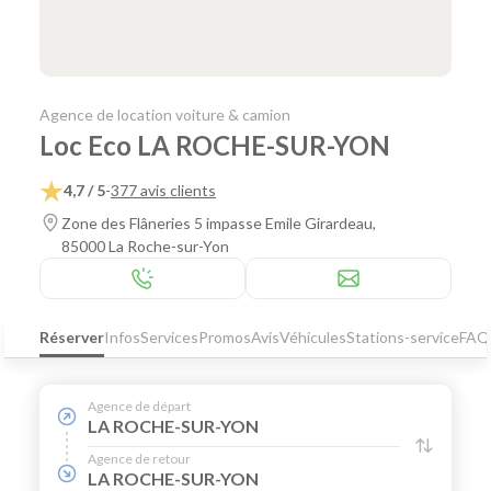
Agence de location voiture & camion
Loc Eco LA ROCHE-SUR-YON
4,7 / 5
-
377 avis clients
Zone des Flâneries 5 impasse Emile Girardeau,
85000 La Roche-sur-Yon
Réserver
Infos
Services
Promos
Avis
Véhicules
Stations-service
FAQ
Agence de départ
LA ROCHE-SUR-YON
Agence de retour
LA ROCHE-SUR-YON