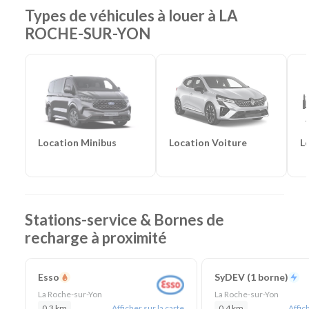
Monospaces et Minibus
-
Cabriolets
Types de véhicules à louer à LA
Catégories d'utilitaires :
Camions de déménagement
-
ROCHE-SUR-YON
Frigorifiques
-
Véhicules de société
-
Camions de
chantier
Location Voiture
L
Location Minibus
Stations-service & Bornes de
recharge à proximité
Esso
SyDEV (1 borne)
La Roche-sur-Yon
La Roche-sur-Yon
0,3 km
Afficher sur la carte
0,4 km
Affich