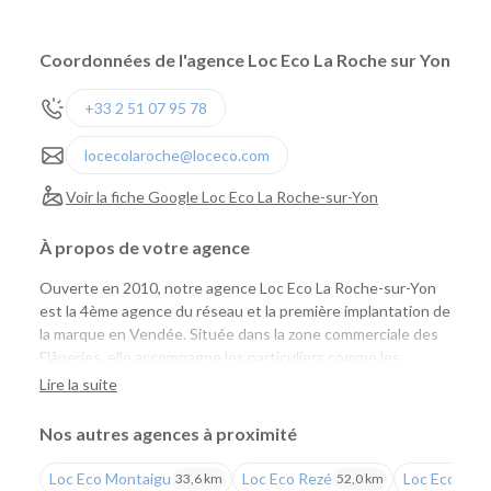
Coordonnées de l'agence Loc Eco La Roche sur Yon
+33 2 51 07 95 78
locecolaroche@loceco.com
Voir la fiche Google Loc Eco La Roche-sur-Yon
À propos de votre agence
Ouverte en 2010, notre agence Loc Eco La Roche-sur-Yon
est la 4ème agence du réseau et la première implantation de
la marque en Vendée. Située dans la zone commerciale des
Flâneries, elle accompagne les particuliers comme les
professionnels avec une large gamme de véhicules de
Lire la suite
tourisme et d'utilitaires, des tarifs compétitifs et un service
de proximité reconnu.
Nos autres agences à proximité
Une agence pour tous vos projets
Loc Eco Montaigu
Loc Eco Rezé
Loc Eco Nan
33,6 km
52,0 km