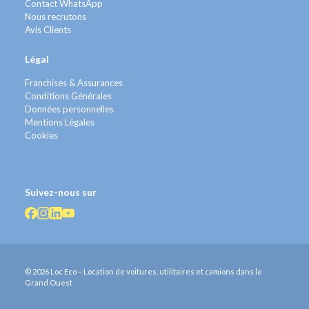
Contact WhatsApp
Nous recrutons
Avis Clients
Légal
Franchises & Assurances
Conditions Générales
Données personnelles
Mentions Légales
Cookies
Suivez-nous sur
© 2026 Loc Eco – Location de voitures, utilitaires et camions dans le
Grand Ouest