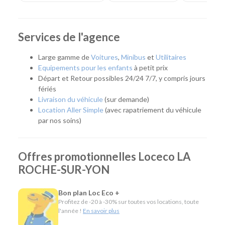
Que vous prépariez un déménagement, des travaux, un
déplacement professionnel, un départ en vacances ou que
vous ayez besoin de remplacer temporairement votre
Services de l'agence
véhicule, notre agence vous accompagne avec une solution
adaptée. Facilement accessible, elle dessert La Roche-sur-
Large gamme de
Voitures
,
Minibus
et
Utilitaires
Yon, mais aussi l'ensemble de la Vendée grâce à une offre de
Equipements pour les enfants
à petit prix
véhicules répondant aux besoins des particuliers, des
Départ et Retour possibles 24/24 7/7, y compris jours
artisans et des entreprises.
fériés
Livraison du véhicule
(sur demande)
Quel véhicule choisir ?
Location Aller Simple
(avec rapatriement du véhicule
par nos soins)
Notre agence met à votre disposition une flotte complète
pour répondre à tous les usages :
Offres promotionnelles Loceco LA
Citadines et compactes pour les déplacements du
ROCHE-SUR-YON
quotidien.
Routières, SUV et monospaces pour les vacances ou
les longs trajets.
Bon plan Loc Eco +
Minibus pour voyager en groupe.
Profitez de -20 à -30% sur toutes vos locations, toute
Utilitaires de différentes capacités pour les
l'année !
En savoir plus
déménagements, les travaux ou le transport de