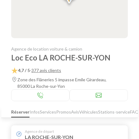
Agence de location voiture & camion
Loc Eco LA ROCHE-SUR-YON
4,7 / 5
-
377 avis clients
Zone des Flâneries 5 impasse Emile Girardeau,
85000 La Roche-sur-Yon
Réserver
Infos
Services
Promos
Avis
Véhicules
Stations-service
FAQ
Agence de départ
LA ROCHE-SUR-YON