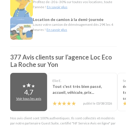
Minibus pour voyager en groupe.
Profitez de -20 à -30% sur toutes vos locations, toute
Utilitaires de différentes capacités pour les
l'année !
En savoir plus
déménagements, les travaux ou le transport de
matériel.
Location de camion à la demi-journée
Véhicules spécifiques, comme les camions
Louez votre camion de déménagement dès 29€ les 4
heures !
En savoir plus
frigorifiques, les bennes, les véhicules de chantier ou
les voitures sans permis, pour répondre aux besoins
les plus spécifiques.
L'esprit Loc Eco
377 Avis clients sur l’agence Loc Eco
La Roche sur Yon
Depuis plus de 40 ans, Loc Eco propose une location de
véhicules simple, économique et accessible. À La Roche-sur-
Yon, cette philosophie se traduit par un accompagnement
Elie E.
Se
personnalisé, un large choix de véhicules et des services
Tout c'est très bien passé,
éq
pensés pour faciliter votre location : départ et retour
4,7
accueil, véhicule, prix...
to
24h/24 sur demande, livraison de véhicule dans un rayon de
so
Voir tous les avis
25 km ou encore location en aller simple.
publié le 03/08/2026
En résumé - Location de voiture à La Roche-sur-Yon
Nos avis client sont 100% authentiques. Ils sont collectés et modérés
Lieu de prise en charge :
La Roche-sur-Yon
(à 3 km de
par notre partenaire Guest Suite, certifié "NF Service Avis en ligne" par