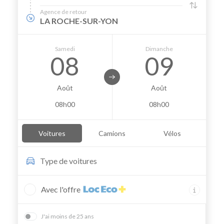
Agence de retour
LA ROCHE-SUR-YON
Samedi
Dimanche
08
09
Août
Août
08h00
08h00
Voitures
Camions
Vélos
Type de
voitures
Avec l'offre
J'ai moins de 25 ans