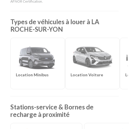
La Roche-sur-Yon Gare & 69 km de Nantes Aéroport)
AFNOR Certification.
Agences de location à proximité :
Montaigu
Catégories de voitures :
Citadines
-
Routières
-
SUV
-
Monospaces et Minibus
-
Cabriolets
Types de véhicules à louer à LA
Catégories d'utilitaires :
Camions de déménagement
-
ROCHE-SUR-YON
Frigorifiques
-
Véhicules de société
-
Camions de
chantier
Location Voiture
L
Location Minibus
Stations-service & Bornes de
recharge à proximité