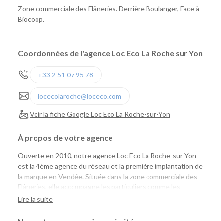
Zone commerciale des Flâneries. Derrière Boulanger, Face à
Biocoop.
Coordonnées de l'agence Loc Eco La Roche sur Yon
+33 2 51 07 95 78
locecolaroche@loceco.com
Voir la fiche Google Loc Eco La Roche-sur-Yon
À propos de votre agence
Ouverte en 2010, notre agence Loc Eco La Roche-sur-Yon
est la 4ème agence du réseau et la première implantation de
la marque en Vendée. Située dans la zone commerciale des
Flâneries, elle accompagne les particuliers comme les
professionnels avec une large gamme de véhicules de
Lire la suite
tourisme et d'utilitaires, des tarifs compétitifs et un service
de proximité reconnu.