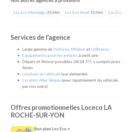
Nos autres agences à proximité
Une agence pour tous vos projets
Loc Eco Montaigu
Loc Eco Rezé
Loc Eco Nan
33,6 km
52,0 km
Que vous prépariez un déménagement, des travaux, un
déplacement professionnel, un départ en vacances ou que
vous ayez besoin de remplacer temporairement votre
Services de l'agence
véhicule, notre agence vous accompagne avec une solution
adaptée. Facilement accessible, elle dessert La Roche-sur-
Large gamme de
Voitures
,
Minibus
et
Utilitaires
Yon, mais aussi l'ensemble de la Vendée grâce à une offre de
Equipements pour les enfants
à petit prix
véhicules répondant aux besoins des particuliers, des
Départ et Retour possibles 24/24 7/7, y compris jours
artisans et des entreprises.
fériés
Livraison du véhicule
(sur demande)
Quel véhicule choisir ?
Location Aller Simple
(avec rapatriement du véhicule
par nos soins)
Notre agence met à votre disposition une flotte complète
pour répondre à tous les usages :
Offres promotionnelles Loceco LA
Citadines et compactes pour les déplacements du
ROCHE-SUR-YON
quotidien.
Routières, SUV et monospaces pour les vacances ou
les longs trajets.
Bon plan Loc Eco +