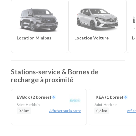
chantier
Location Voiture
L
Location Minibus
Stations-service & Bornes de
recharge à proximité
EVBox (2 bornes)
IKEA (1 borne)
Saint-Herblain
Saint-Herblain
0,3 km
Afficher sur la carte
0,6 km
Affich