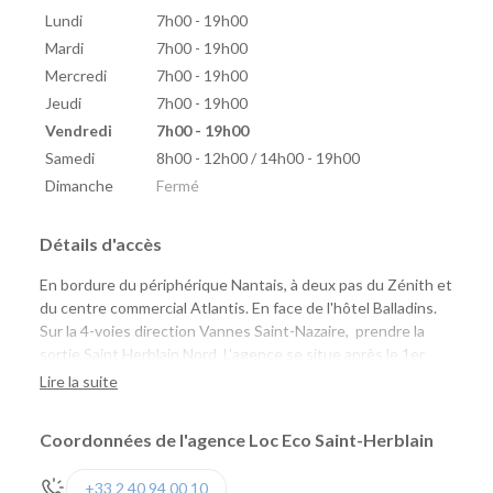
Lundi
7h00 - 19h00
Mardi
7h00 - 19h00
Mercredi
7h00 - 19h00
Jeudi
7h00 - 19h00
Vendredi
7h00 - 19h00
Samedi
8h00 - 12h00 / 14h00 - 19h00
Dimanche
Fermé
Détails d'accès
En bordure du périphérique Nantais, à deux pas du Zénith et
du centre commercial Atlantis. En face de l'hôtel Balladins.
Sur la 4-voies direction Vannes Saint-Nazaire, prendre la
sortie Saint Herblain Nord. L'agence se situe après le 1er
Rond-Point à droite, juste après le magasin Chlorophylle.
Lire la suite
Coordonnées de l'agence Loc Eco Saint-Herblain
+33 2 40 94 00 10