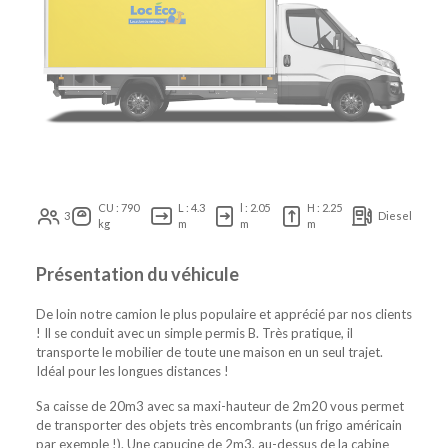
CU : 790
L : 4.3
l : 2.05
H : 2.25
3
Diesel
kg
m
m
m
Présentation du véhicule
De loin notre camion le plus populaire et apprécié par nos clients
! Il se conduit avec un simple permis B. Très pratique, il
transporte le mobilier de toute une maison en un seul trajet.
Idéal pour les longues distances !
Sa caisse de 20m3 avec sa maxi-hauteur de 2m20 vous permet
de transporter des objets très encombrants (un frigo américain
par exemple !). Une capucine de 2m3, au-dessus de la cabine