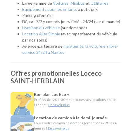
vous ayez besoin de remplacer temporairement votre
Large gamme de
Voitures
,
Minibus
et
Utilitaires
véhicule, notre agence vous accompagne avec une solution
Equipements pour les enfants
à petit prix
adaptée. Son emplacement est idéal pour les habitants de
Parking clientèle
Saint-Herblain, Orvault, Sautron, Couëron ou encore de
Départ 7/7 y compris jours fériés 24/24 (sur demande)
l'ouest de la métropole nantaise.
Livraison du véhicule
(sur demande)
Location Aller Simple
(avec rapatriement du véhicule
Quel véhicule choisir ?
par nos soins)
Agence-partenaire de
marguerite, la voiture en libre-
Notre agence met à votre disposition une flotte complète
service 24/24 à Nantes
pour répondre à tous les usages :
Citadines et compactes pour les déplacements du
Offres promotionnelles Loceco
quotidien.
SAINT-HERBLAIN
Routières, SUV et monospaces pour les vacances ou
les longs trajets.
Minibus pour voyager en groupe.
Bon plan Loc Eco +
Utilitaires de différentes capacités pour les
Profitez de -20 à -30% sur toutes vos locations, toute
déménagements, les travaux ou le transport de
l'année !
En savoir plus
matériel.
Véhicules spécifiques, comme les camions
Location de camion à la demi-journée
frigorifiques, les véhicules de chantier ou les modèles
Louez votre camion de déménagement dès 29€ les 4
heures !
En savoir plus
électriques, pour répondre aux besoins des