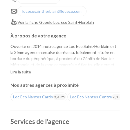
locecosaintherblain@loceco.com
Voir la fiche Google Loc Eco Saint-Herblain
À propos de votre agence
Ouverte en 2014, notre agence Loc Eco Saint-Herblain est
la 3ème agence nantaise du réseau. Idéalement située en
bordure du périphérique, à proximité du Zénith de Nantes
Métropole et de la zone commerciale Atlantis, elle permet
aux particuliers comme aux professionnels de louer
Lire la suite
facilement une voiture ou un utilitaire pour tous leurs
projets. Facile d'accès, elle constitue un point de départ
Nos autres agences à proximité
pratique pour rejoindre Nantes, la côte Atlantique ou les
grands axes de l'ouest.
Loc Eco Nantes Cardo
Loc Eco Nantes Centre
5,3 km
6,1 km
Une agence pratique pour tous vos projets
Que vous prépariez un déménagement, des travaux, un
Services de l'agence
déplacement professionnel, un départ en vacances ou que