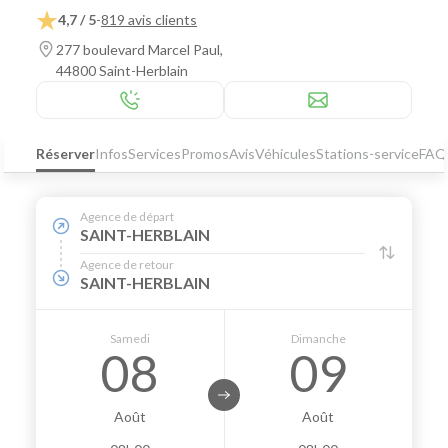
4,7 / 5
-
819 avis clients
277 boulevard Marcel Paul,
44800 Saint-Herblain
Réserver
Infos
Services
Promos
Avis
Véhicules
Stations-service
FAQ
Agence de départ
SAINT-HERBLAIN
Agence de retour
SAINT-HERBLAIN
Samedi
Dimanche
08
09
Août
Août