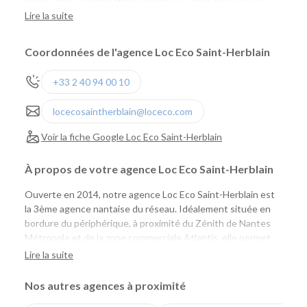
Rond-Point à droite, juste après le magasin Chlorophylle.
Lire la suite
Coordonnées de l'agence Loc Eco Saint-Herblain
+33 2 40 94 00 10
locecosaintherblain@loceco.com
Voir la fiche Google Loc Eco Saint-Herblain
À propos de votre agence Loc Eco Saint-Herblain
Ouverte en 2014, notre agence Loc Eco Saint-Herblain est
la 3ème agence nantaise du réseau. Idéalement située en
bordure du périphérique, à proximité du Zénith de Nantes
Métropole et de la zone commerciale Atlantis, elle permet
aux particuliers comme aux professionnels de louer
Lire la suite
facilement une voiture ou un utilitaire pour tous leurs
projets. Facile d'accès, elle constitue un point de départ
Nos autres agences à proximité
pratique pour rejoindre Nantes, la côte Atlantique ou les