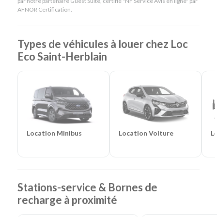
par notre partenaire Guest Suite, certifié "NF Service Avis en ligne" par
Agences de location à proximité :
Rezé
-
Nantes
AFNOR Certification.
Centre
Catégories de voitures :
Citadines
-
Routières
-
SUV
-
Monospaces et Minibus
-
Cabriolets
Types de véhicules à louer chez Loc
Catégories d'utilitaires :
Camions de déménagement
-
Eco Saint-Herblain
Frigorifiques
-
Véhicules de société
-
Camions de
chantier
Location Voiture
L
Location Minibus
Stations-service & Bornes de
recharge à proximité