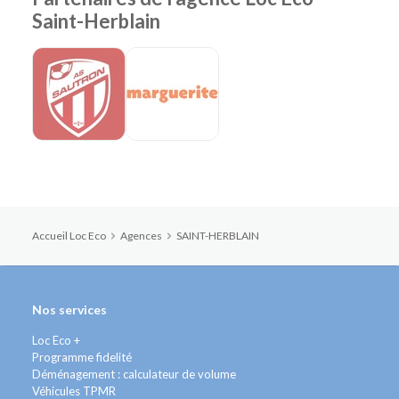
Saint-Herblain
Accueil Loc Eco
Agences
SAINT-HERBLAIN
Nos services
Loc Eco +
Programme fidelité
Déménagement : calculateur de volume
Véhicules TPMR