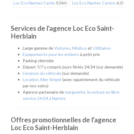
grands axes de l'ouest.
Loc Eco Nantes Cardo
Loc Eco Nantes Centre
5,3 km
6,1 km
Une agence pratique pour tous vos projets
Que vous prépariez un déménagement, des travaux, un
Services de l'agence Loc Eco Saint-
déplacement professionnel, un départ en vacances ou que
Herblain
vous ayez besoin de remplacer temporairement votre
véhicule, notre agence vous accompagne avec une solution
Large gamme de
Voitures
,
Minibus
et
Utilitaires
adaptée. Son emplacement est idéal pour les habitants de
Equipements pour les enfants
à petit prix
Saint-Herblain, Orvault, Sautron, Couëron ou encore de
Parking clientèle
l'ouest de la métropole nantaise.
Départ 7/7 y compris jours fériés 24/24 (sur demande)
Livraison du véhicule
(sur demande)
Quel véhicule choisir ?
Location Aller Simple
(avec rapatriement du véhicule
par nos soins)
Notre agence met à votre disposition une flotte complète
Agence-partenaire de
marguerite, la voiture en libre-
pour répondre à tous les usages :
service 24/24 à Nantes
Citadines et compactes pour les déplacements du
quotidien.
Offres promotionnelles de l'agence
Routières, SUV et monospaces pour les vacances ou
les longs trajets.
Loc Eco Saint-Herblain
Minibus pour voyager en groupe.