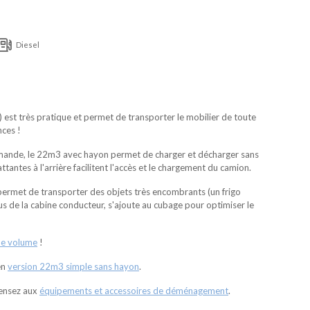
Diesel
est très pratique et permet de transporter le mobilier de toute
nces !
mande, le 22m3 avec hayon permet de charger et décharger sans
ttantes à l'arrière facilitent l'accès et le chargement du camion.
rmet de transporter des objets très encombrants (un frigo
s de la cabine conducteur, s'ajoute au cubage pour optimiser le
de volume
!
en
version 22m3 simple sans hayon
.
pensez aux
équipements et accessoires de déménagement
.