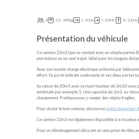
3
CU : 590 kg
L : 4.3 m
l : 2.05 m
H : 2.25 m
Présentation du véhicule
Ce camion 22m3 (qui se conduit avec un simple permis B) 
une maison en un seul trajet. Idéal pour les longues dista
Avec son monte-charge électrique actionné par télécom
effort. Sa porte latérale coulissante et ses deux portes ba
Sa caisse de 20m3 avec sa maxi-hauteur de 2m20 vous pe
américain par exemple !). Une capucine de 2m3, au-dessu
chargement. Pratique pour y ranger des objets fragiles.
Pour choisir le bon volume, découvrez
notre simulateur 
Ce camion 22m3 est également disponible à la location 
Pour un déménagement ultra zen et sans prise de tête, 