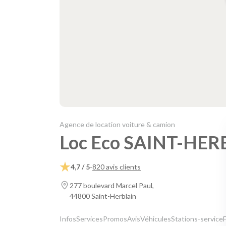
Agence de location voiture & camion
Loc Eco SAINT-HER
4,7 / 5
-
820 avis clients
277 boulevard Marcel Paul,
44800 Saint-Herblain
Infos
Services
Promos
Avis
Véhicules
Stations-service