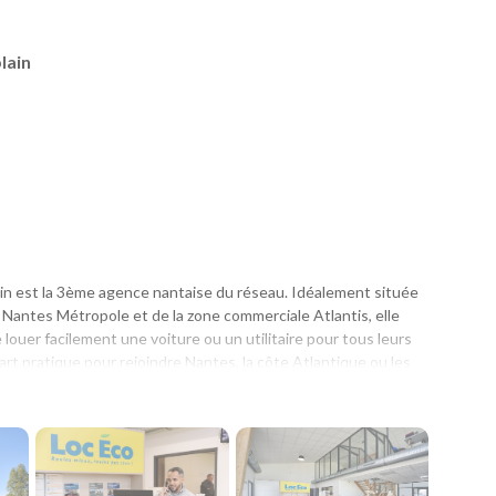
lain
in est la 3ème agence nantaise du réseau. Idéalement située
 Nantes Métropole et de la zone commerciale Atlantis, elle
ouer facilement une voiture ou un utilitaire pour tous leurs
part pratique pour rejoindre Nantes, la côte Atlantique ou les
un déplacement professionnel, un départ en vacances ou que