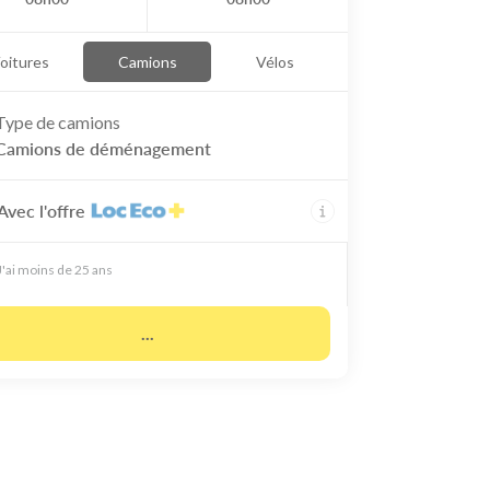
oitures
Camions
Vélos
Type de
camions
Camions de déménagement
Avec l'offre
J'ai moins de 25 ans
...