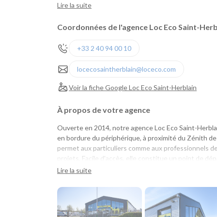
Lire la suite
Coordonnées de l'agence Loc Eco Saint-Herb
+33 2 40 94 00 10
locecosaintherblain@loceco.com
Voir la fiche Google Loc Eco Saint-Herblain
À propos de votre agence
Ouverte en 2014, notre agence Loc Eco Saint-Herbla
en bordure du périphérique, à proximité du Zénith de
permet aux particuliers comme aux professionnels de l
projets. Facile d'accès, elle constitue un point de dé
grands axes de l'ouest.
Lire la suite
Une agence pratique pour tous vos projets
Que vous prépariez un déménagement, des travaux, 