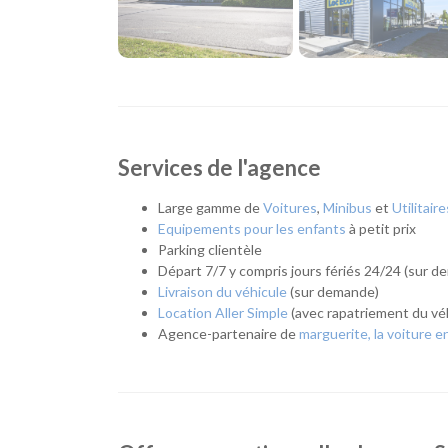
vous ayez besoin de remplacer temporairement votre
adaptée. Son emplacement est idéal pour les habitan
l'ouest de la métropole nantaise.
Quel véhicule choisir ?
Notre agence met à votre disposition une flotte com
Services de l'agence
Citadines et compactes pour les déplacements
Routières, SUV et monospaces pour les vacance
Large gamme de
Voitures
,
Minibus
et
Utilitaire
Minibus pour voyager en groupe.
Equipements pour les enfants
à petit prix
Utilitaires de différentes capacités pour les 
Parking clientèle
Véhicules spécifiques, comme les camions frigo
Départ 7/7 y compris jours fériés 24/24 (sur 
pour répondre aux besoins des particuliers c
Livraison du véhicule
(sur demande)
L'esprit Loc Eco
Location Aller Simple
(avec rapatriement du véh
Agence-partenaire de
marguerite, la voiture e
Depuis plus de 40 ans, Loc Eco propose une location 
Herblain, cette philosophie s'accompagne de services 
demande, livraison de véhicule dans un rayon de 25 km,
d'autopartage nantais marguerite.