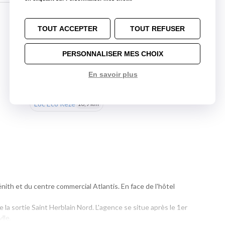
TOUT ACCEPTER
TOUT REFUSER
Nos autres agences à proximité
PERSONNALISER MES CHOIX
Loc Eco Nantes Cardo
5,3 km
En savoir plus
Loc Eco Nantes Centre
6,1 km
Loc Eco Rezé
10,9 km
ith et du centre commercial Atlantis. En face de l'hôtel
 la sortie Saint Herblain Nord. L'agence se situe après le 1er
ylle.