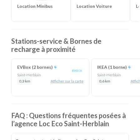
Location Voiture
L
Location Minibus
Stations-service & Bornes de
recharge à proximité
EVBox (2 bornes)
IKEA (1 borne)
Saint-Herblain
Saint-Herblain
0,3 km
Afficher sur la carte
0,6 km
Affich
FAQ : Questions fréquentes posées à
l’agence Loc Eco Saint-Herblain