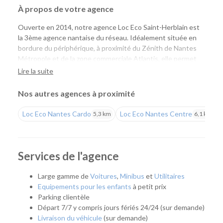
À propos de votre agence
Ouverte en 2014, notre agence Loc Eco Saint-Herblain est
la 3ème agence nantaise du réseau. Idéalement située en
bordure du périphérique, à proximité du Zénith de Nantes
Métropole et de la zone commerciale Atlantis, elle permet
aux particuliers comme aux professionnels de louer
Lire la suite
facilement une voiture ou un utilitaire pour tous leurs
projets. Facile d'accès, elle constitue un point de départ
Nos autres agences à proximité
pratique pour rejoindre Nantes, la côte Atlantique ou les
grands axes de l'ouest.
Loc Eco Nantes Cardo
Loc Eco Nantes Centre
5,3 km
6,1 km
Une agence pratique pour tous vos projets
Que vous prépariez un déménagement, des travaux, un
Services de l'agence
déplacement professionnel, un départ en vacances ou que
vous ayez besoin de remplacer temporairement votre
Large gamme de
Voitures
,
Minibus
et
Utilitaires
véhicule, notre agence vous accompagne avec une solution
Equipements pour les enfants
à petit prix
adaptée. Son emplacement est idéal pour les habitants de
Parking clientèle
Saint-Herblain, Orvault, Sautron, Couëron ou encore de
Départ 7/7 y compris jours fériés 24/24 (sur demande)
l'ouest de la métropole nantaise.
Livraison du véhicule
(sur demande)