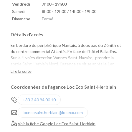
Vendredi
7h00 - 19h00
Samedi
8h00 - 12h00 / 14h00 - 19h00
Dimanche
Fermé
Détails d'accès
En bordure du périphérique Nantais, à deux pas du Zénith et
du centre commercial Atlantis. En face de l'hôtel Balladins.
Sur la 4-voies direction Vannes Saint-Nazaire, prendre la
sortie Saint Herblain Nord. L'agence se situe après le 1er
Rond-Point à droite, juste après le magasin Chlorophylle.
Lire la suite
Coordonnées de l'agence Loc Eco Saint-Herblain
+33 2 40 94 00 10
locecosaintherblain@loceco.com
Voir la fiche Google Loc Eco Saint-Herblain