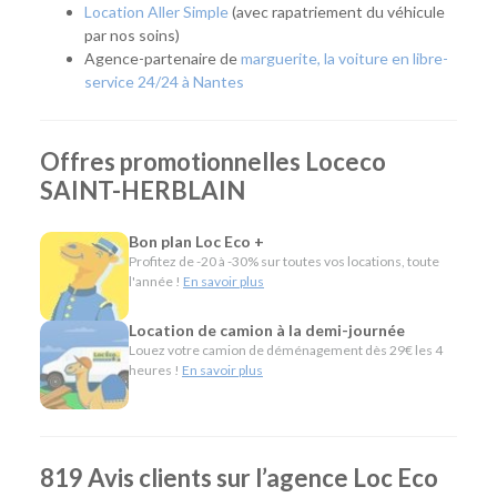
Location Aller Simple
(avec rapatriement du véhicule
Quel véhicule choisir ?
par nos soins)
Agence-partenaire de
marguerite, la voiture en libre-
Notre agence met à votre disposition une flotte complète
service 24/24 à Nantes
pour répondre à tous les usages :
Citadines et compactes pour les déplacements du
Offres promotionnelles Loceco
quotidien.
SAINT-HERBLAIN
Routières, SUV et monospaces pour les vacances ou
les longs trajets.
Minibus pour voyager en groupe.
Bon plan Loc Eco +
Utilitaires de différentes capacités pour les
Profitez de -20 à -30% sur toutes vos locations, toute
déménagements, les travaux ou le transport de
l'année !
En savoir plus
matériel.
Véhicules spécifiques, comme les camions
Location de camion à la demi-journée
frigorifiques, les véhicules de chantier ou les modèles
Louez votre camion de déménagement dès 29€ les 4
heures !
En savoir plus
électriques, pour répondre aux besoins des
particuliers comme des professionnels.
L'esprit Loc Eco
819 Avis clients sur l’agence Loc Eco
Depuis plus de 40 ans, Loc Eco propose une location de