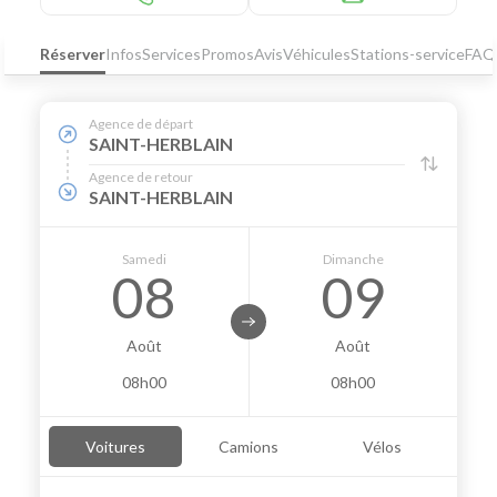
Réserver
Infos
Services
Promos
Avis
Véhicules
Stations-service
FAQ
Agence de départ
SAINT-HERBLAIN
Agence de retour
SAINT-HERBLAIN
Samedi
Dimanche
08
09
Août
Août
08h00
08h00
Voitures
Camions
Vélos