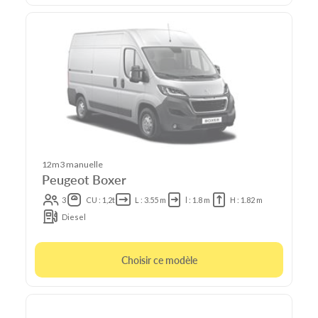
12m3 manuelle
Peugeot Boxer
3
CU : 1,2t
L : 3.55 m
l : 1.8 m
H : 1.82 m
Diesel
Choisir ce modèle