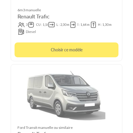
6m3 manuelle
Renault Trafic
3
CU : 1,1t
L : 2,30 m
l : 1,64 m
H : 1,30 m
Diesel
Choisir ce modèle
Ford Transit manuelle ou similaire