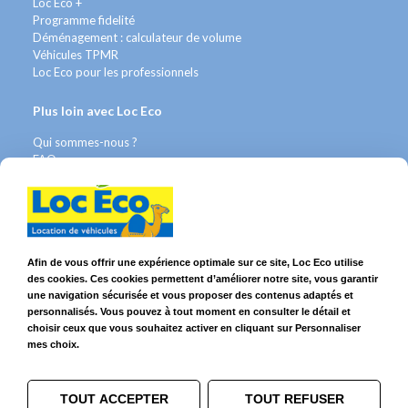
Loc Eco +
Programme fidelité
Déménagement : calculateur de volume
Véhicules TPMR
Loc Eco pour les professionnels
Plus loin avec Loc Eco
Qui sommes-nous ?
FAQ
Contact WhatsApp
Nous recrutons
Avis Clients
Légal
Afin de vous offrir une expérience optimale sur ce site, Loc Eco utilise
des cookies. Ces cookies permettent d’améliorer notre site, vous garantir
Franchises & Assurances
une navigation sécurisée et vous proposer des contenus adaptés et
Conditions Générales
personnalisés. Vous pouvez à tout moment en consulter le détail et
Données personnelles
choisir ceux que vous souhaitez activer en cliquant sur Personnaliser
Mentions Légales
mes choix.
Cookies
TOUT ACCEPTER
TOUT REFUSER