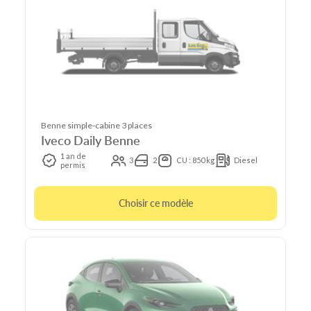
Benne simple-cabine 3 places
Iveco Daily Benne
1 an de
3
2
CU : 850 kg
Diesel
permis
Choisir ce modèle