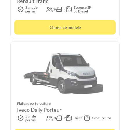
Renault Trafic
3 ans de
Essence SP
9
4
permis
ou Diesel
Choisir ce modèle
Plateau porte-voiture
Iveco Daily Porteur
1 an de
3
2
Diesel
1 voiture Eco
permis