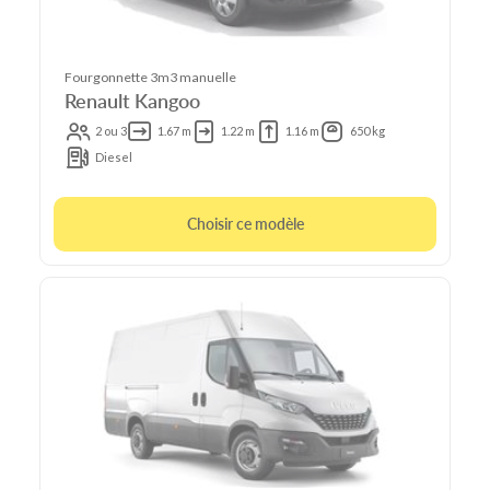
Fourgonnette 3m3 manuelle
Renault Kangoo
2 ou 3
1.67 m
1.22 m
1.16 m
650 kg
Diesel
Choisir ce modèle