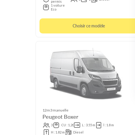
permis
1 voiture
Eco
Choisir ce modèle
12m3 manuelle
Peugeot Boxer
3
CU : 1,2t
L : 3.55 m
l : 1.8 m
H : 1.82 m
Diesel