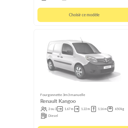
Choisir ce modèle
Fourgonnette 3m3 manuelle
Renault Kangoo
2 ou 3
1.67 m
1.22 m
1.16 m
650 kg
Diesel