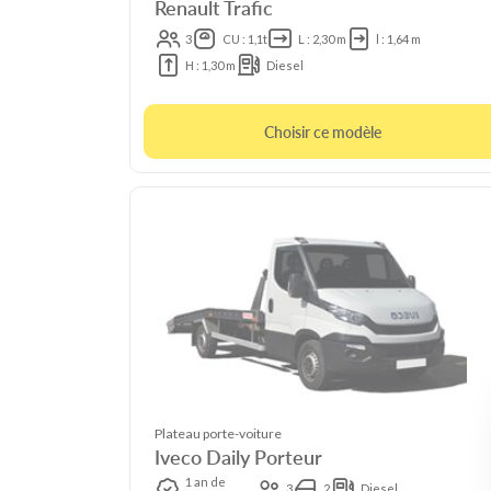
Renault Trafic
3
CU : 1,1t
L : 2,30 m
l : 1,64 m
H : 1,30 m
Diesel
Choisir ce modèle
Plateau porte-voiture
Iveco Daily Porteur
1 an de
3
2
Diesel