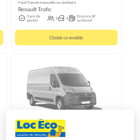
Ford Transit manuelle ou similaire
Renault Trafic
3 ans de
Essence SP
9
4
permis
ou Diesel
Choisir ce modèle
10m3 manuelle
Peugeot Boxer