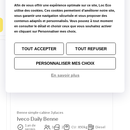
3
CU : 1.4t
L : 2.8 m
l : 1.75 m
H : 1.8 m
Afin de vous offrir une expérience optimale sur ce site, Loc Eco
Diesel
utilise des cookies. Ces cookies permettent d’améliorer notre site,
vous garantir une navigation sécurisée et vous proposer des
contenus adaptés et personnalisés. Vous pouvez à tout moment
Choisir ce modèle
en consulter le détail et choisir ceux que vous souhaitez activer
en cliquant sur Personnaliser mes choix.
TOUT ACCEPTER
TOUT REFUSER
PERSONNALISER MES CHOIX
En savoir plus
Benne simple-cabine 3 places
Iveco Daily Benne
1 an de
3
2
CU : 850 kg
Diesel
permis