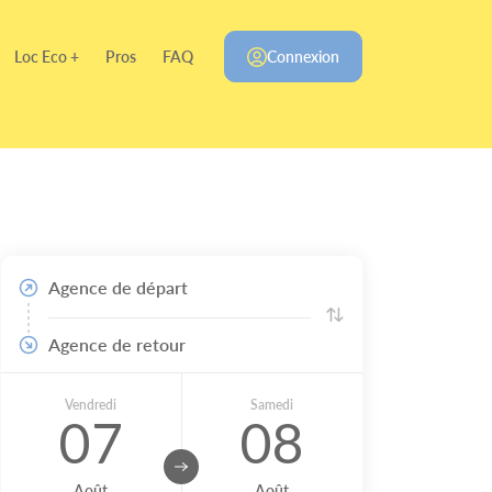
Loc Eco +
Pros
FAQ
Connexion
Agence de départ
Agence de retour
Vendredi
Samedi
07
08
Août
Août