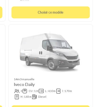
Choisir ce modèle
14m3 manuelle
Iveco Daily
3
CU : 1.1t
L : 4.10 m
l : 1.70 m
H : 1.83 m
Diesel