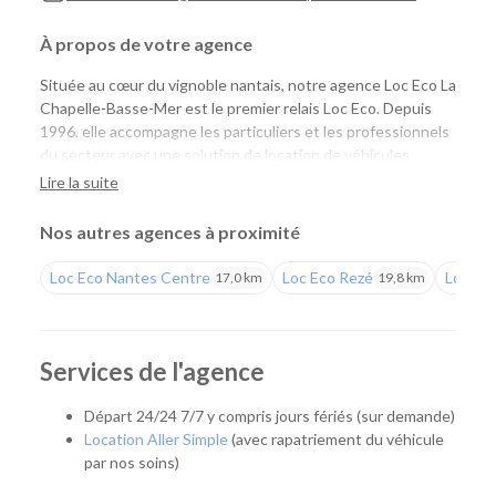
À propos de votre agence
Située au cœur du vignoble nantais, notre agence Loc Eco La
Chapelle-Basse-Mer est le premier relais Loc Eco. Depuis
1996, elle accompagne les particuliers et les professionnels
du secteur avec une solution de location de véhicules
simple, économique et de proximité. Installée au sein du
Lire la suite
Garage Terrien
, elle vous permet de louer facilement une
voiture ou un utilitaire tout en bénéficiant d'un accueil
Nos autres agences à proximité
personnalisé et de l'expertise d'une équipe implantée
localement depuis de nombreuses années.
Loc Eco Nantes Centre
Loc Eco Rezé
Loc Eco
17,0 km
19,8 km
Une agence de proximité pour tous vos projets
Que vous prépariez un déménagement, des travaux, un
Services de l'agence
déplacement professionnel ou un départ en vacances, notre
agence met à votre disposition le véhicule adapté à vos
Départ 24/24 7/7 y compris jours fériés (sur demande)
besoins. Son emplacement est idéal pour les habitants de
Location Aller Simple
(avec rapatriement du véhicule
Divatte-sur-Loire, Le Loroux-Bottereau, Le Cellier, Oudon et
par nos soins)
plus largement de tout le vignoble nantais.