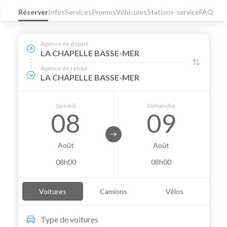
Réserver
Infos
Services
Promos
Véhicules
Stations-service
FAQ
Agence de départ
LA CHAPELLE BASSE-MER
Agence de retour
LA CHAPELLE BASSE-MER
Samedi
Dimanche
08
09
Août
Août
08h00
08h00
Voitures
Camions
Vélos
Type de
voitures