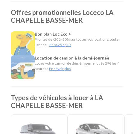
Quel véhicule choisir ?
Offres promotionnelles Loceco LA
CHAPELLE BASSE-MER
Notre agence propose une large gamme de véhicules pour
répondre à tous les usages :
Bon plan Loc Eco +
Citadines et compactes pour les déplacements du
Profitez de -20 à -30% sur toutes vos locations, toute
quotidien.
l'année !
En savoir plus
Routières, SUV et monospaces pour les vacances ou
les trajets en famille.
Location de camion à la demi-journée
Minibus pour voyager à plusieurs.
Louez votre camion de déménagement dès 29€ les 4
Utilitaires de différentes capacités pour les
heures !
En savoir plus
déménagements, les travaux ou le transport de
matériel.
Camions frigorifiques, bennes et véhicules
spécifiques pour répondre aux besoins des
Types de véhicules à louer à LA
professionnels.
CHAPELLE BASSE-MER
L'esprit Loc Eco
Depuis plus de 40 ans, Loc Eco propose une location de
véhicules simple, économique et accessible. À La Chapelle-