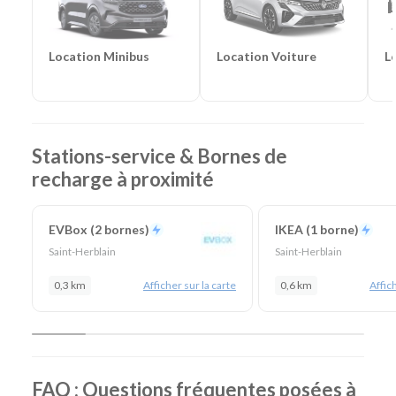
Location Voiture
L
Location Minibus
Stations-service & Bornes de
recharge à proximité
EVBox (2 bornes)
IKEA (1 borne)
Saint-Herblain
Saint-Herblain
0,3 km
Afficher sur la carte
0,6 km
Affich
FAQ : Questions fréquentes posées à