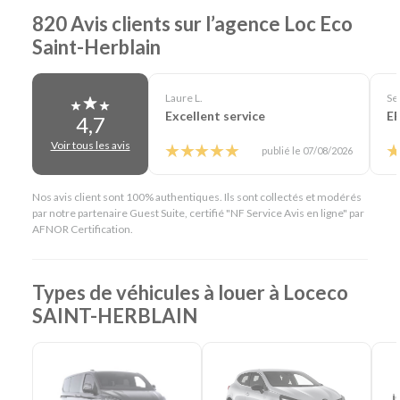
820 Avis clients sur l’agence Loc Eco
Saint-Herblain
Laure L.
Se
Excellent service
E
4,7
Voir tous les avis
publié le 07/08/2026
Nos avis client sont 100% authentiques. Ils sont collectés et modérés
par notre partenaire Guest Suite, certifié "NF Service Avis en ligne" par
AFNOR Certification.
Types de véhicules à louer à Loceco
SAINT-HERBLAIN