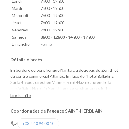
Lundi
7h00 - 19h00
Mardi
7h00 - 19h00
Mercredi
7h00 - 19h00
Jeudi
7h00 - 19h00
Vendredi
7h00 - 19h00
Samedi
8h00 - 12h00 / 14h00 - 19h00
Dimanche
Fermé
Détails d'accès
En bordure du périphérique Nantais, à deux pas du Zénith et
du centre commercial Atlantis. En face de l'hôtel Balladins.
Sur la 4-voies direction Vannes Saint-Nazaire, prendre la
sortie Saint Herblain Nord. L'agence se situe après le 1er
Rond-Point à droite, juste après le magasin Chlorophylle.
Lire la suite
Coordonnées de l'agence SAINT-HERBLAIN
+33 2 40 94 00 10