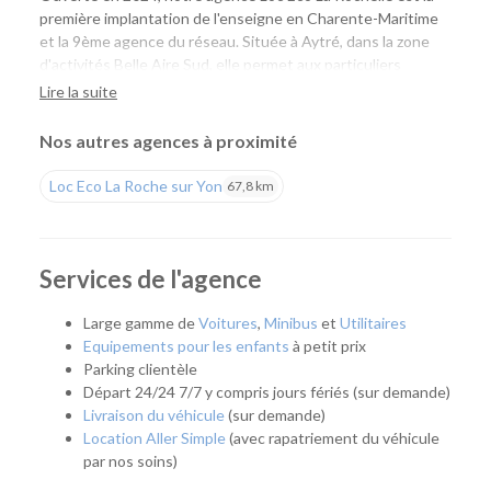
première implantation de l'enseigne en Charente-Maritime
et la 9ème agence du réseau. Située à Aytré, dans la zone
d'activités Belle Aire Sud, elle permet aux particuliers
comme aux professionnels de louer facilement une voiture
Lire la suite
ou un utilitaire à proximité de La Rochelle, tout en profitant
de tarifs compétitifs et d'un large choix de véhicules.
Nos autres agences à proximité
Une agence pour tous vos projets
Loc Eco La Roche sur Yon
67,8 km
Que vous prépariez un déménagement, un déplacement
professionnel, un départ en vacances ou que vous ayez
simplement besoin d'un véhicule pour quelques jours, notre
Services de l'agence
agence vous accompagne avec une solution adaptée. Son
emplacement permet de rejoindre rapidement La Rochelle,
Large gamme de
Voitures
,
Minibus
et
Utilitaires
Aytré, Périgny, Angoulins, Châtelaillon-Plage et les
Equipements pour les enfants
à petit prix
communes voisines.
Parking clientèle
Départ 24/24 7/7 y compris jours fériés (sur demande)
Quel véhicule choisir ?
Livraison du véhicule
(sur demande)
Location Aller Simple
(avec rapatriement du véhicule
Notre agence propose une flotte complète pour répondre à
par nos soins)
tous les usages :