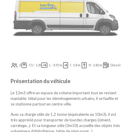
3
CU : 1,2t
L : 3.55 m
l : 1.8 m
H : 1.82 m
Diesel
Présentation du véhicule
Le 12m3 offre un espace de volume important tout en restant
maniable. Idéal pour les déménagements urbains, il se faufile et
se stationne partout en centre-ville.
Avec sa charge utile de 1,2 tonne (équivalente au 10m3), il est
très apprécié pour transporter de lourdes charges (ciment,
carrelage...). Et sa longueur utile (3m50) accueille des objets très
volumineux (bibliothèque, table de ping-pong...).