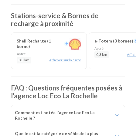
Stations-service & Bornes de
recharge à proximité
Shell Recharge (1
e-Totem (3 bornes)
borne)
Aytré
Aytré
0,3 km
Affich
0,3 km
Afficher sur la carte
FAQ : Questions fréquentes posées à
l’agence Loc Eco La Rochelle
Comment est notée l'agence Loc Eco La
Rochelle ?
Quelle est la catégorie de véhicule la plus