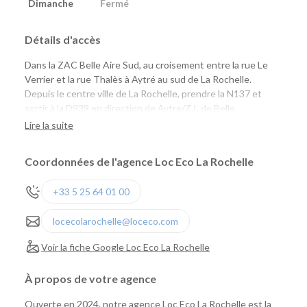
Dimanche
Fermé
Détails d'accès
Dans la ZAC Belle Aire Sud, au croisement entre la rue Le
Verrier et la rue Thalès à Aytré au sud de La Rochelle.
Depuis le centre ville de La Rochelle, prendre la N137 et
sortir à la D939 en direction de Aytre/Z.I. de Belle
Aire/Surgères.
Lire la suite
Coordonnées de l'agence Loc Eco La Rochelle
+33 5 25 64 01 00
locecolarochelle@loceco.com
Voir la fiche Google Loc Eco La Rochelle
À propos de votre agence
Ouverte en 2024, notre agence Loc Eco La Rochelle est la