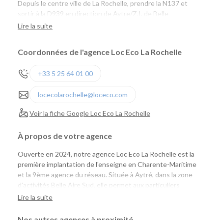
Depuis le centre ville de La Rochelle, prendre la N137 et
sortir à la D939 en direction de Aytre/Z.I. de Belle
Aire/Surgères.
Lire la suite
Coordonnées de l'agence Loc Eco La Rochelle
+33 5 25 64 01 00
locecolarochelle@loceco.com
Voir la fiche Google Loc Eco La Rochelle
À propos de votre agence
Ouverte en 2024, notre agence Loc Eco La Rochelle est la
première implantation de l'enseigne en Charente-Maritime
et la 9ème agence du réseau. Située à Aytré, dans la zone
d'activités Belle Aire Sud, elle permet aux particuliers
comme aux professionnels de louer facilement une voiture
Lire la suite
ou un utilitaire à proximité de La Rochelle, tout en profitant
de tarifs compétitifs et d'un large choix de véhicules.
Nos autres agences à proximité