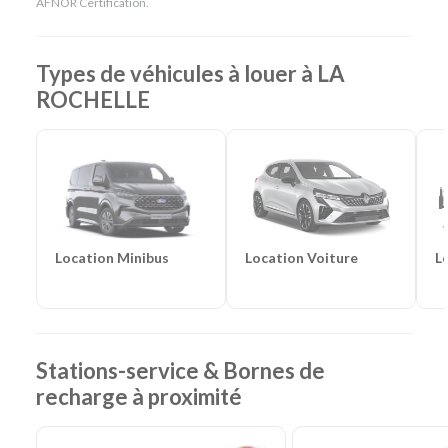
AFNOR Certification.
Monospaces et Minibus
-
Cabriolets
Catégories d'utilitaires :
Camions de déménagement
-
Frigorifiques
-
Véhicules de société
-
Camions de
Types de véhicules à louer à LA
chantier
ROCHELLE
Location Voiture
L
Location Minibus
Stations-service & Bornes de
recharge à proximité