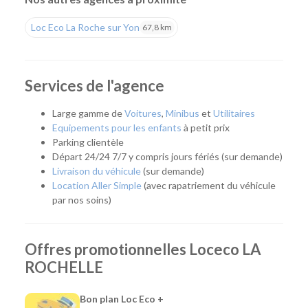
Une agence pour tous vos projets
Loc Eco La Roche sur Yon
67,8 km
Que vous prépariez un déménagement, un déplacement
professionnel, un départ en vacances ou que vous ayez
simplement besoin d'un véhicule pour quelques jours, notre
Services de l'agence
agence vous accompagne avec une solution adaptée. Son
emplacement permet de rejoindre rapidement La Rochelle,
Large gamme de
Voitures
,
Minibus
et
Utilitaires
Aytré, Périgny, Angoulins, Châtelaillon-Plage et les
Equipements pour les enfants
à petit prix
communes voisines.
Parking clientèle
Départ 24/24 7/7 y compris jours fériés (sur demande)
Quel véhicule choisir ?
Livraison du véhicule
(sur demande)
Location Aller Simple
(avec rapatriement du véhicule
Notre agence propose une flotte complète pour répondre à
par nos soins)
tous les usages :
Citadines et compactes pour les déplacements du
Offres promotionnelles Loceco LA
quotidien.
Routières, SUV et monospaces pour les vacances ou
ROCHELLE
les longs trajets.
Minibus pour voyager en groupe.
Bon plan Loc Eco +
Utilitaires de différentes capacités pour un