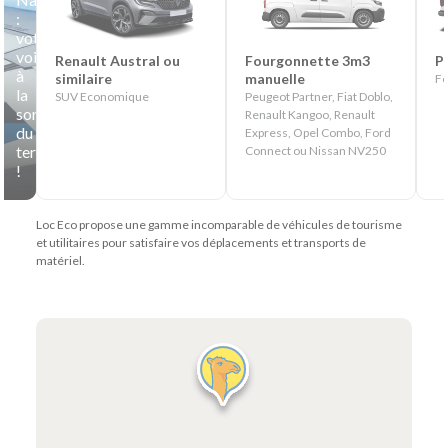
:
votre
voiture
Renault Austral ou
Fourgonnette 3m3
P
à
similaire
manuelle
Fo
la
SUV Economique
Peugeot Partner, Fiat Doblo,
sortie
Renault Kangoo, Renault
du
Express, Opel Combo, Ford
terminal
Connect ou Nissan NV250
!
Loc Eco propose une gamme incomparable de véhicules de tourisme
et utilitaires pour satisfaire vos déplacements et transports de
matériel.