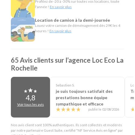
Profitez de -20 à -30% sur toutes vos locations, toute
déménagement, des travaux ou le transport de
l'année !
En savoir plus
matériel.
Véhicules spécifiques, comme les camions
Location de camion à la demi-journée
frigorifiques, les véhicules TPMR ou les voitures sans
Louez votre camion de déménagement dès 29€ les 4
permis, pour répondre à des besoins plus particuliers.
heures !
En savoir plus
L'esprit Loc Eco
Depuis plus de 40 ans, Loc Eco propose une location de
65 Avis clients sur l’agence Loc Eco La
véhicules simple, économique et accessible. Notre agence
Rochelle
de La Rochelle partage cette même philosophie en mettant
à votre disposition plus de 1 000 véhicules, des tarifs
attractifs et des services pratiques comme la livraison sur
Sebastien S.
Loi
demande ou la location en aller simple. Vous louez le
je suis toujours satisfait des
Tr
véhicule dont vous avez besoin, pour la durée qui vous
4,8
prestations bonne équipe
ma
convient, avec un accompagnement de proximité.
sympathique et efficace
Voir tous les avis
En résumé - Location de voiture à La Rochelle
publié le 02/08/2026
Lieu de prise en charge :
La Rochelle
(à 7 km de La
Nos avis client sont 100% authentiques. Ils sont collectés et modérés
Rochelle Gare & 13 km de La Rochelle Aéroport)
par notre partenaire Guest Suite, certifié "NF Service Avis en ligne" par
Catégories de voitures :
Citadines
-
Routières
-
SUV
-