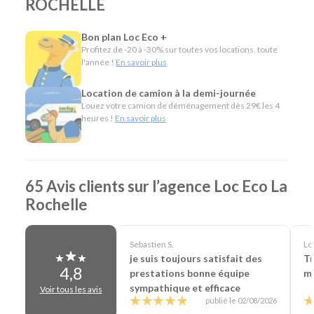
ROCHELLE
les longs trajets.
Minibus pour voyager en groupe.
Bon plan Loc Eco +
Utilitaires de différentes capacités pour un
Profitez de -20 à -30% sur toutes vos locations, toute
déménagement, des travaux ou le transport de
l'année !
En savoir plus
matériel.
Véhicules spécifiques, comme les camions
Location de camion à la demi-journée
frigorifiques, les véhicules TPMR ou les voitures sans
Louez votre camion de déménagement dès 29€ les 4
permis, pour répondre à des besoins plus particuliers.
heures !
En savoir plus
L'esprit Loc Eco
Depuis plus de 40 ans, Loc Eco propose une location de
65 Avis clients sur l’agence Loc Eco La
véhicules simple, économique et accessible. Notre agence
Rochelle
de La Rochelle partage cette même philosophie en mettant
à votre disposition plus de 1 000 véhicules, des tarifs
attractifs et des services pratiques comme la livraison sur
Sebastien S.
Loi
demande ou la location en aller simple. Vous louez le
je suis toujours satisfait des
Tr
véhicule dont vous avez besoin, pour la durée qui vous
4,8
prestations bonne équipe
ma
convient, avec un accompagnement de proximité.
sympathique et efficace
Voir tous les avis
En résumé - Location de voiture à La Rochelle
publié le 02/08/2026