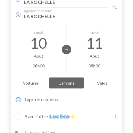
LA ROCHELLE
Agence de retour
LA ROCHELLE
Lundi
Mardi
10
11
Août
Août
08h00
08h00
Voitures
Camions
Vélos
Type de
camions
Avec l'offre
J'ai moins de 25 ans