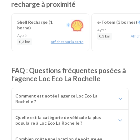
recharge à proximité
Shell Recharge (1
e-Totem (3 bornes)
borne)
Aytré
Aytré
0,3 km
Affich
0,3 km
Afficher sur la carte
FAQ : Questions fréquentes posées à
l’agence Loc Eco La Rochelle
Comment est notée l'agence Loc Eco La
Rochelle ?
Quelle est la catégorie de véhicule la plus
populaire à Loc Eco La Rochelle ?
Combien coûte une location de voiture en