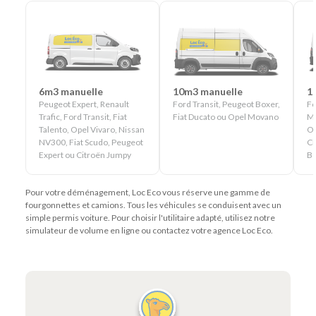
6m3 manuelle
10m3 manuelle
1
Peugeot Expert, Renault
Ford Transit, Peugeot Boxer,
Fo
Trafic, Ford Transit, Fiat
Fiat Ducato ou Opel Movano
Ma
Talento, Opel Vivaro, Nissan
Op
NV300, Fiat Scudo, Peugeot
Ci
Expert ou Citroën Jumpy
Be
Pour votre déménagement, Loc Eco vous réserve une gamme de
fourgonnettes et camions. Tous les véhicules se conduisent avec un
simple permis voiture. Pour choisir l'utilitaire adapté, utilisez notre
simulateur de volume en ligne ou contactez votre agence Loc Eco.