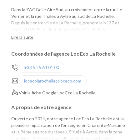
Dans la ZAC Belle Aire Sud, au croisement entre la rue Le
Verrier et la rue Thalès à Aytré au sud de La Rochelle.
Depuis le centre ville de La Rochelle, prendre la N137 et
sortir à la D939 en direction de Aytre/Z.I. de Belle
Aire/Surgères.
Lire la suite
Coordonnées de l'agence Loc Eco La Rochelle
+33 5 25 64 01 00
locecolarochelle@loceco.com
Voir la fiche Google Loc Eco La Rochelle
À propos de votre agence
Ouverte en 2024, notre agence Loc Eco La Rochelle est la
première implantation de l'enseigne en Charente-Maritime
et la 9ème agence du réseau. Située à Aytré, dans la zone
d'activités Belle Aire Sud, elle permet aux particuliers