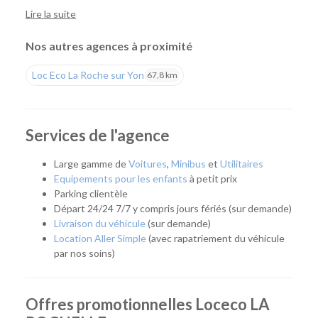
comme aux professionnels de louer facilement une voiture
Lire la suite
ou un utilitaire à proximité de La Rochelle, tout en profitant
de tarifs compétitifs et d'un large choix de véhicules.
Nos autres agences à proximité
Une agence pour tous vos projets
Loc Eco La Roche sur Yon
67,8 km
Que vous prépariez un déménagement, un déplacement
professionnel, un départ en vacances ou que vous ayez
simplement besoin d'un véhicule pour quelques jours, notre
Services de l'agence
agence vous accompagne avec une solution adaptée. Son
emplacement permet de rejoindre rapidement La Rochelle,
Large gamme de
Voitures
,
Minibus
et
Utilitaires
Aytré, Périgny, Angoulins, Châtelaillon-Plage et les
Equipements pour les enfants
à petit prix
communes voisines.
Parking clientèle
Départ 24/24 7/7 y compris jours fériés (sur demande)
Quel véhicule choisir ?
Livraison du véhicule
(sur demande)
Location Aller Simple
(avec rapatriement du véhicule
Notre agence propose une flotte complète pour répondre à
par nos soins)
tous les usages :
Citadines et compactes pour les déplacements du
Offres promotionnelles Loceco LA
quotidien.
Routières, SUV et monospaces pour les vacances ou