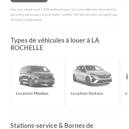
Lieu de prise en charge :
La Rochelle
(à 7 km de La
Nos avis client sont 100% authentiques. Ils sont collectés et modérés
Rochelle Gare & 13 km de La Rochelle Aéroport)
par notre partenaire Guest Suite, certifié "NF Service Avis en ligne" par
Catégories de voitures :
Citadines
-
Routières
-
SUV
-
AFNOR Certification.
Monospaces et Minibus
-
Cabriolets
Catégories d'utilitaires :
Camions de déménagement
-
Frigorifiques
-
Véhicules de société
-
Camions de
Types de véhicules à louer à LA
chantier
ROCHELLE
Location Voiture
L
Location Minibus
Stations-service & Bornes de