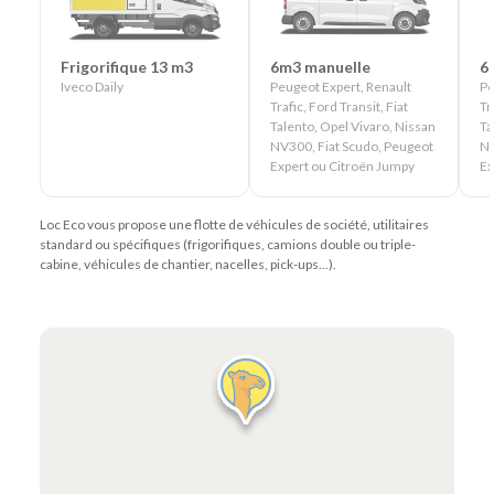
Frigorifique 13 m3
6m3 manuelle
6
Iveco Daily
Peugeot Expert, Renault
Pe
Trafic, Ford Transit, Fiat
Tr
Talento, Opel Vivaro, Nissan
Ta
NV300, Fiat Scudo, Peugeot
NV
Expert ou Citroën Jumpy
Ex
Loc Eco vous propose une flotte de véhicules de société, utilitaires
standard ou spécifiques (frigorifiques, camions double ou triple-
cabine, véhicules de chantier, nacelles, pick-ups...).