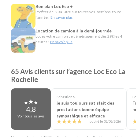
Utilitaires de différentes capacités pour un
Bon plan Loc Eco +
déménagement, des travaux ou le transport de
Profitez de -20 à -30% sur toutes vos locations, toute
matériel.
l'année !
En savoir plus
Véhicules spécifiques, comme les camions
frigorifiques, les véhicules TPMR ou les voitures sans
Location de camion à la demi-journée
permis, pour répondre à des besoins plus particuliers.
Louez votre camion de déménagement dès 29€ les 4
heures !
En savoir plus
L'esprit Loc Eco
Depuis plus de 40 ans, Loc Eco propose une location de
véhicules simple, économique et accessible. Notre agence
65 Avis clients sur l’agence Loc Eco La
de La Rochelle partage cette même philosophie en mettant
à votre disposition plus de 1 000 véhicules, des tarifs
Rochelle
attractifs et des services pratiques comme la livraison sur
demande ou la location en aller simple. Vous louez le
véhicule dont vous avez besoin, pour la durée qui vous
Sebastien S.
Loi
convient, avec un accompagnement de proximité.
je suis toujours satisfait des
Tr
4,8
prestations bonne équipe
ma
En résumé - Location de voiture à La Rochelle
sympathique et efficace
Voir tous les avis
publié le 02/08/2026
Lieu de prise en charge :
La Rochelle
(à 7 km de La
Rochelle Gare & 13 km de La Rochelle Aéroport)