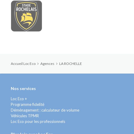
Accueil Loc Eco
Agences
LA ROCHELLE
Nos services
Loc Eco +
Programme fidelité
Déménagement : calculateur de volume
Véhicules TPMR
Loc Eco pour les professionnels