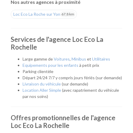
Nos autres agences à proximité
Une agence pour tous vos projets
Loc Eco La Roche sur Yon
67,8 km
Que vous prépariez un déménagement, un déplacement
professionnel, un départ en vacances ou que vous ayez
simplement besoin d'un véhicule pour quelques jours, notre
Services de l'agence Loc Eco La
agence vous accompagne avec une solution adaptée. Son
Rochelle
emplacement permet de rejoindre rapidement La Rochelle,
Aytré, Périgny, Angoulins, Châtelaillon-Plage et les
Large gamme de
Voitures
,
Minibus
et
Utilitaires
communes voisines.
Equipements pour les enfants
à petit prix
Parking clientèle
Quel véhicule choisir ?
Départ 24/24 7/7 y compris jours fériés (sur demande)
Livraison du véhicule
(sur demande)
Notre agence propose une flotte complète pour répondre à
Location Aller Simple
(avec rapatriement du véhicule
tous les usages :
par nos soins)
Citadines et compactes pour les déplacements du
quotidien.
Routières, SUV et monospaces pour les vacances ou
Offres promotionnelles de l'agence
les longs trajets.
Loc Eco La Rochelle
Minibus pour voyager en groupe.