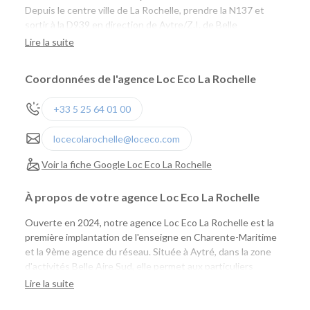
Depuis le centre ville de La Rochelle, prendre la N137 et
sortir à la D939 en direction de Aytre/Z.I. de Belle
Aire/Surgères.
Lire la suite
Coordonnées de l'agence Loc Eco La Rochelle
+33 5 25 64 01 00
locecolarochelle@loceco.com
Voir la fiche Google Loc Eco La Rochelle
À propos de votre agence Loc Eco La Rochelle
Ouverte en 2024, notre agence Loc Eco La Rochelle est la
première implantation de l'enseigne en Charente-Maritime
et la 9ème agence du réseau. Située à Aytré, dans la zone
d'activités Belle Aire Sud, elle permet aux particuliers
comme aux professionnels de louer facilement une voiture
Lire la suite
ou un utilitaire à proximité de La Rochelle, tout en profitant
de tarifs compétitifs et d'un large choix de véhicules.