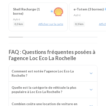
Shell Recharge (1
e-Totem (3 bornes)
borne)
Aytré
Aytré
0,3 km
Afficher sur la carte
0,3 km
Affich
FAQ : Questions fréquentes posées à
l’agence Loc Eco La Rochelle
Comment est notée l'agence Loc Eco La
Rochelle ?
Quelle est la catégorie de véhicule la plus
populaire à Loc Eco La Rochelle ?
Combien coûte une location de voiture en