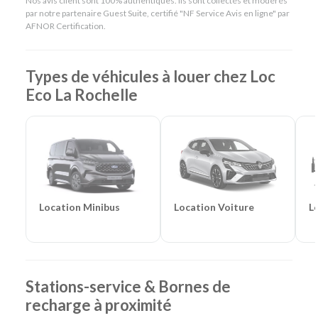
Nos avis client sont 100% authentiques. Ils sont collectés et modérés
Catégories de voitures :
Citadines
-
Routières
-
SUV
-
par notre partenaire Guest Suite, certifié "NF Service Avis en ligne" par
Monospaces et Minibus
-
Cabriolets
AFNOR Certification.
Catégories d'utilitaires :
Camions de déménagement
-
Frigorifiques
-
Véhicules de société
-
Camions de
chantier
Types de véhicules à louer chez Loc
Eco La Rochelle
Location Voiture
L
Location Minibus
Stations-service & Bornes de
recharge à proximité