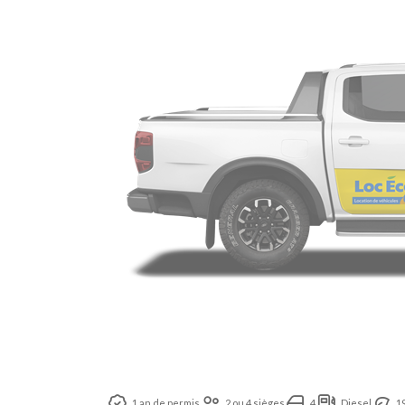
1 an de permis
2 ou 4 sièges
4
Diesel
1