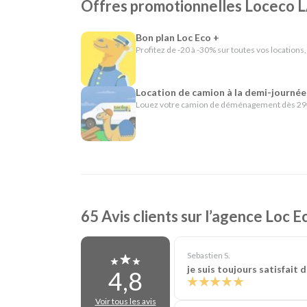
En résumé - Location de voiture à La Rochelle
Offres promotionnelles Loceco
Lieu de prise en charge :
La Rochelle
(à 7 km de
Bon plan Loc Eco +
Catégories de voitures :
Citadines
-
Routières
Profitez de -20 à -30% sur toutes vos locations,
Catégories d'utilitaires :
Camions de déménag
chantier
Location de camion à la demi-journée
Louez votre camion de déménagement dès 29€
65 Avis clients sur l’agence Loc 
Sebastien S.
je suis toujours satisfait
4,8
Voir tous les avis