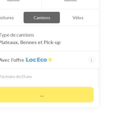
oitures
Camions
Vélos
Type de
camions
Plateaux, Bennes et Pick-up
Avec l'offre
J'ai moins de 25 ans
...