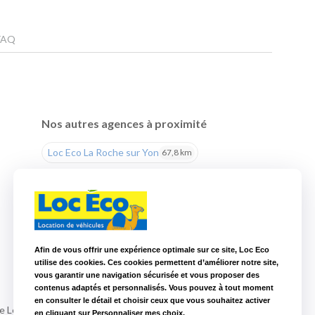
FAQ
Nos autres agences à proximité
Loc Eco La Roche sur Yon
67,8 km
Afin de vous offrir une expérience optimale sur ce site, Loc Eco
utilise des cookies. Ces cookies permettent d’améliorer notre site,
vous garantir une navigation sécurisée et vous proposer des
contenus adaptés et personnalisés. Vous pouvez à tout moment
en consulter le détail et choisir ceux que vous souhaitez activer
 Le Verrier et la rue Thalès à Aytré au sud de La Rochelle.
en cliquant sur Personnaliser mes choix.