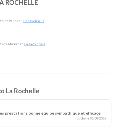
 LA ROCHELLE
 La Rochelle Gare & 13 km de La Rochelle Aéroport)
-
SUV
-
Monospaces et Minibus
-
Cabriolets
 toute l'année !
En savoir plus
ement
-
Frigorifiques
-
Véhicules de société
-
Camions de
 les 4 heures !
En savoir plus
Eco La Rochelle
 des prestations bonne équipe sympathique et efficace
publié le 02/08/2026