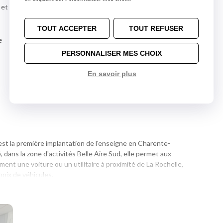
et sortir à la D939 en direction de Aytre/Z.I. de Belle
TOUT ACCEPTER
TOUT REFUSER
e
PERSONNALISER MES CHOIX
En savoir plus
st la première implantation de l'enseigne en Charente-
 dans la zone d'activités Belle Aire Sud, elle permet aux
ment une voiture ou un utilitaire à proximité de La Rochelle,
hoix de véhicules.
t professionnel, un départ en vacances ou que vous ayez