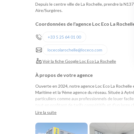
Depuis le centre ville de La Rochelle, prendre la N137 
Aire/Surgères.
Coordonnées de l'agence Loc Eco La Rochell
+33 5 25 64 01 00
locecolarochelle@loceco.com
Voir la fiche Google Loc Eco La Rochelle
À propos de votre agence
Ouverte en 2024, notre agence Loc Eco La Rochelle e
Maritime et la 9ème agence du réseau. Située à Aytré,
particuliers comme aux professionnels de louer facile
tout en profitant de tarifs compétitifs et d'un large c
Lire la suite
Une agence pour tous vos projets
Que vous prépariez un déménagement, un déplacemen