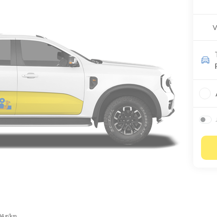
V
94 g/km