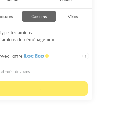
oitures
Camions
Vélos
Type de
camions
Camions de déménagement
Avec l'offre
J'ai moins de 25 ans
...