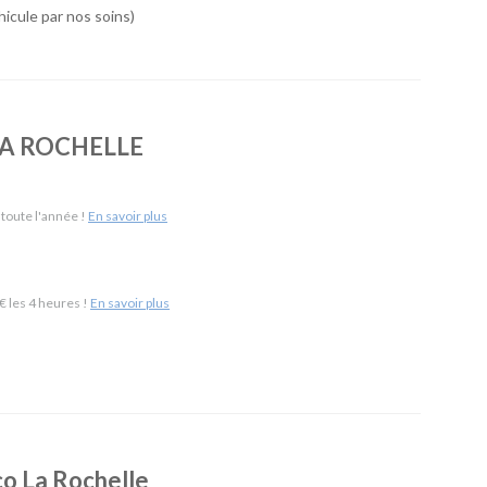
icule par nos soins)
 de véhicules simple, économique et accessible. Notre agence
tant à votre disposition plus de 1 000 véhicules, des tarifs
n sur demande ou la location en aller simple. Vous louez le
ous convient, avec un accompagnement de proximité.
 LA ROCHELLE
 La Rochelle Gare & 13 km de La Rochelle Aéroport)
-
SUV
-
Monospaces et Minibus
-
Cabriolets
 toute l'année !
En savoir plus
ement
-
Frigorifiques
-
Véhicules de société
-
Camions de
 les 4 heures !
En savoir plus
Eco La Rochelle