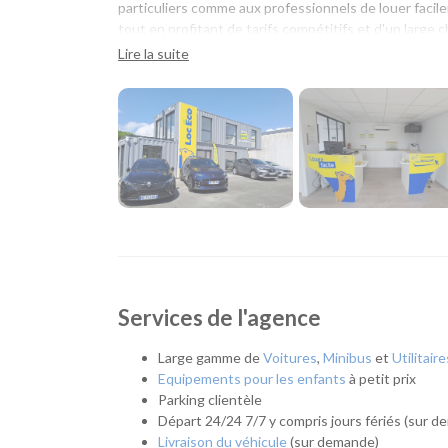
particuliers comme aux professionnels de louer facile
tout en profitant de tarifs compétitifs et d'un large c
Lire la suite
Une agence pour tous vos projets
Que vous prépariez un déménagement, un déplacemen
simplement besoin d'un véhicule pour quelques jour
Son emplacement permet de rejoindre rapidement La Ro
communes voisines.
Quel véhicule choisir ?
Notre agence propose une flotte complète pour répo
Citadines et compactes pour les déplacements
Services de l'agence
Routières, SUV et monospaces pour les vacance
Minibus pour voyager en groupe.
Utilitaires de différentes capacités pour un d
Large gamme de
Voitures
,
Minibus
et
Utilitaire
Véhicules spécifiques, comme les camions frigo
Equipements pour les enfants
à petit prix
répondre à des besoins plus particuliers.
Parking clientèle
Départ 24/24 7/7 y compris jours fériés (sur 
L'esprit Loc Eco
Livraison du véhicule
(sur demande)