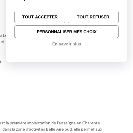
TOUT ACCEPTER
TOUT REFUSER
PERSONNALISER MES CHOIX
 Le Verrier et la rue Thalès à Aytré au sud de La Rochelle.
et sortir à la D939 en direction de Aytre/Z.I. de Belle
En savoir plus
e
st la première implantation de l'enseigne en Charente-
 dans la zone d'activités Belle Aire Sud, elle permet aux