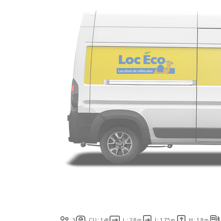
3
CU : 1.4t
L : 2.8 m
l : 1.75 m
H : 1.8 m