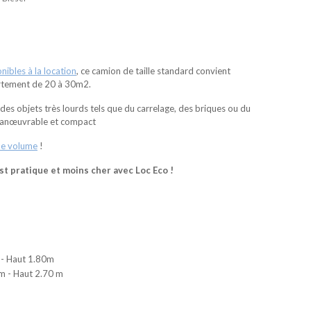
ibles à la location
, ce camion de taille standard convient
artement de 20 à 30m2.
des objets très lourds tels que du carrelage, des briques ou du
 manœuvrable et compact
de volume
!
t pratique et moins cher avec Loc Eco !
 - Haut 1.80m
 m - Haut 2.70 m