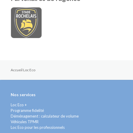
Accueil Loc Eco
Nos services
Loc Eco +
Programme fidelité
Déménagement : calculateur de volume
Véhicules TPMR
Loc Eco pour les professionnels