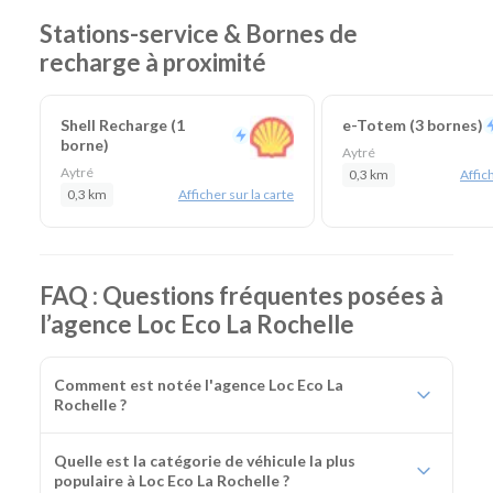
Stations-service & Bornes de
recharge à proximité
Shell Recharge (1
e-Totem (3 bornes)
borne)
Aytré
Aytré
0,3 km
Affich
0,3 km
Afficher sur la carte
FAQ : Questions fréquentes posées à
l’agence Loc Eco La Rochelle
Comment est notée l'agence Loc Eco La
Rochelle ?
Quelle est la catégorie de véhicule la plus
populaire à Loc Eco La Rochelle ?