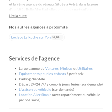
et la 9ème agence du réseau. Située à Aytré, dans la zone
d'activités Belle Aire Sud, elle permet aux particuliers
comme aux professionnels de louer facilement une voiture
Lire la suite
ou un utilitaire à proximité de La Rochelle, tout en profitant
de tarifs compétitifs et d'un large choix de véhicules.
Nos autres agences à proximité
Une agence pour tous vos projets
Loc Eco La Roche sur Yon
67,8 km
Que vous prépariez un déménagement, un déplacement
professionnel, un départ en vacances ou que vous ayez
simplement besoin d'un véhicule pour quelques jours, notre
Services de l'agence
agence vous accompagne avec une solution adaptée. Son
emplacement permet de rejoindre rapidement La Rochelle,
Large gamme de
Voitures
,
Minibus
et
Utilitaires
Aytré, Périgny, Angoulins, Châtelaillon-Plage et les
Equipements pour les enfants
à petit prix
communes voisines.
Parking clientèle
Départ 24/24 7/7 y compris jours fériés (sur demande)
Quel véhicule choisir ?
Livraison du véhicule
(sur demande)
Location Aller Simple
(avec rapatriement du véhicule
Notre agence propose une flotte complète pour répondre à
par nos soins)
tous les usages :
Citadines et compactes pour les déplacements du