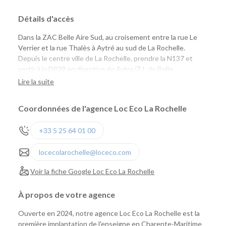
Détails d'accès
Dans la ZAC Belle Aire Sud, au croisement entre la rue Le
Verrier et la rue Thalès à Aytré au sud de La Rochelle.
Depuis le centre ville de La Rochelle, prendre la N137 et
sortir à la D939 en direction de Aytre/Z.I. de Belle
Aire/Surgères.
Lire la suite
Coordonnées de l'agence Loc Eco La Rochelle
+33 5 25 64 01 00
locecolarochelle@loceco.com
Voir la fiche Google Loc Eco La Rochelle
À propos de votre agence
Ouverte en 2024, notre agence Loc Eco La Rochelle est la
première implantation de l'enseigne en Charente-Maritime