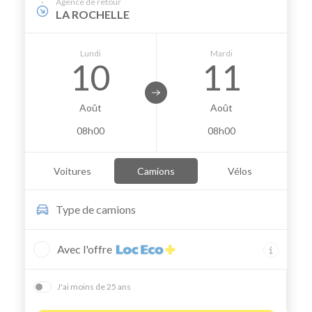
Agence de retour
LA ROCHELLE
Lundi
Mardi
10
11
Août
Août
08h00
08h00
Voitures
Camions
Vélos
Type de
camions
Avec l'offre
J'ai moins de 25 ans