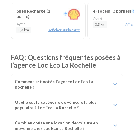
Shell Recharge (1
e-Totem (3 bornes)
borne)
Aytré
Aytré
0,3 km
Affich
0,3 km
Afficher sur la carte
FAQ : Questions fréquentes posées à
l’agence Loc Eco La Rochelle
Comment est notée l'agence Loc Eco La
Rochelle ?
Quelle est la catégorie de véhicule la plus
populaire à Loc Eco La Rochelle ?
Combien coûte une location de voiture en
moyenne chez Loc Eco La Rochelle ?