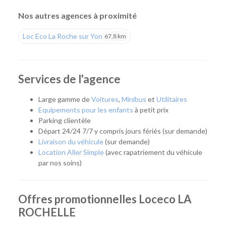
ou un utilitaire à proximité de La Rochelle, tout en profitant
de tarifs compétitifs et d'un large choix de véhicules.
Nos autres agences à proximité
Une agence pour tous vos projets
Loc Eco La Roche sur Yon
67,8 km
Que vous prépariez un déménagement, un déplacement
professionnel, un départ en vacances ou que vous ayez
simplement besoin d'un véhicule pour quelques jours, notre
Services de l'agence
agence vous accompagne avec une solution adaptée. Son
emplacement permet de rejoindre rapidement La Rochelle,
Large gamme de
Voitures
,
Minibus
et
Utilitaires
Aytré, Périgny, Angoulins, Châtelaillon-Plage et les
Equipements pour les enfants
à petit prix
communes voisines.
Parking clientèle
Départ 24/24 7/7 y compris jours fériés (sur demande)
Quel véhicule choisir ?
Livraison du véhicule
(sur demande)
Location Aller Simple
(avec rapatriement du véhicule
Notre agence propose une flotte complète pour répondre à
par nos soins)
tous les usages :
Citadines et compactes pour les déplacements du
Offres promotionnelles Loceco LA
quotidien.
Routières, SUV et monospaces pour les vacances ou
ROCHELLE
les longs trajets.