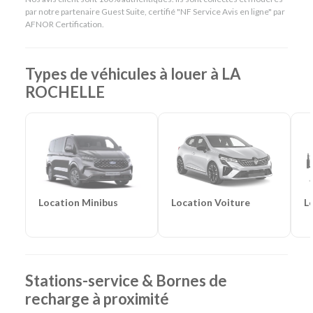
Rochelle Gare & 13 km de La Rochelle Aéroport)
par notre partenaire Guest Suite, certifié "NF Service Avis en ligne" par
Catégories de voitures :
Citadines
-
Routières
-
SUV
-
AFNOR Certification.
Monospaces et Minibus
-
Cabriolets
Catégories d'utilitaires :
Camions de déménagement
-
Frigorifiques
-
Véhicules de société
-
Camions de
Types de véhicules à louer à LA
chantier
ROCHELLE
Location Voiture
L
Location Minibus
Stations-service & Bornes de
recharge à proximité