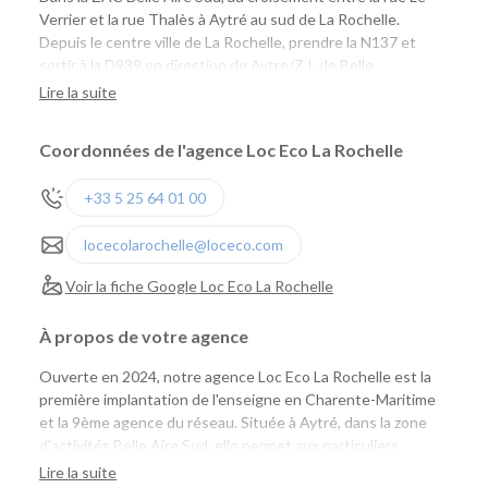
Verrier et la rue Thalès à Aytré au sud de La Rochelle.
Depuis le centre ville de La Rochelle, prendre la N137 et
sortir à la D939 en direction de Aytre/Z.I. de Belle
Aire/Surgères.
Lire la suite
Coordonnées de l'agence Loc Eco La Rochelle
+33 5 25 64 01 00
locecolarochelle@loceco.com
Voir la fiche Google Loc Eco La Rochelle
À propos de votre agence
Ouverte en 2024, notre agence Loc Eco La Rochelle est la
première implantation de l'enseigne en Charente-Maritime
et la 9ème agence du réseau. Située à Aytré, dans la zone
d'activités Belle Aire Sud, elle permet aux particuliers
comme aux professionnels de louer facilement une voiture
Lire la suite