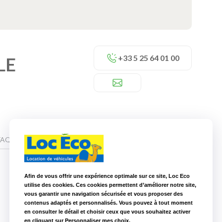
+33 5 25 64 01 00
LE
FAQ
Afin de vous offrir une expérience optimale sur ce site, Loc Eco
utilise des cookies. Ces cookies permettent d’améliorer notre site,
vous garantir une navigation sécurisée et vous proposer des
Nos autres agences à proximité
contenus adaptés et personnalisés. Vous pouvez à tout moment
en consulter le détail et choisir ceux que vous souhaitez activer
Loc Eco La Roche sur Yon
67,8 km
en cliquant sur Personnaliser mes choix.