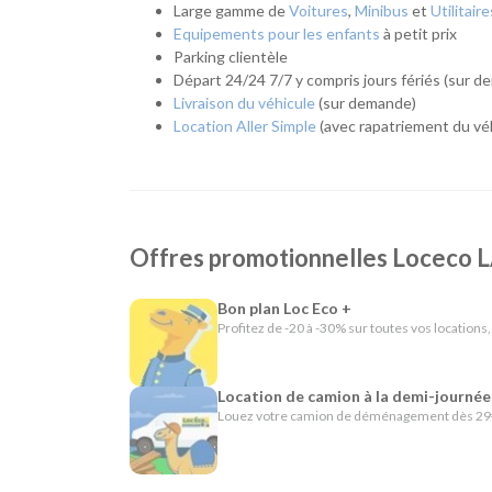
Utilitaires de différentes capacités pour un d
Large gamme de
Voitures
,
Minibus
et
Utilitaire
Véhicules spécifiques, comme les camions frigo
Equipements pour les enfants
à petit prix
répondre à des besoins plus particuliers.
Parking clientèle
Départ 24/24 7/7 y compris jours fériés (sur 
L'esprit Loc Eco
Livraison du véhicule
(sur demande)
Location Aller Simple
(avec rapatriement du véh
Depuis plus de 40 ans, Loc Eco propose une location
de La Rochelle partage cette même philosophie en met
attractifs et des services pratiques comme la livraiso
véhicule dont vous avez besoin, pour la durée qui v
En résumé - Location de voiture à La Rochelle
Offres promotionnelles Loceco
Lieu de prise en charge :
La Rochelle
(à 7 km de
Bon plan Loc Eco +
Catégories de voitures :
Citadines
-
Routières
Profitez de -20 à -30% sur toutes vos locations,
Catégories d'utilitaires :
Camions de déménag
chantier
Location de camion à la demi-journée
Louez votre camion de déménagement dès 29€