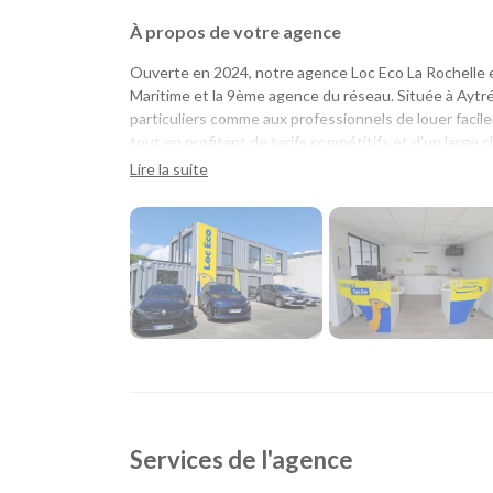
À propos de votre agence
Ouverte en 2024, notre agence Loc Eco La Rochelle e
Maritime et la 9ème agence du réseau. Située à Aytré,
particuliers comme aux professionnels de louer facile
tout en profitant de tarifs compétitifs et d'un large c
Lire la suite
Une agence pour tous vos projets
Que vous prépariez un déménagement, un déplacemen
simplement besoin d'un véhicule pour quelques jour
Son emplacement permet de rejoindre rapidement La Ro
communes voisines.
Quel véhicule choisir ?
Notre agence propose une flotte complète pour répo
Citadines et compactes pour les déplacements
Services de l'agence
Routières, SUV et monospaces pour les vacance
Minibus pour voyager en groupe.