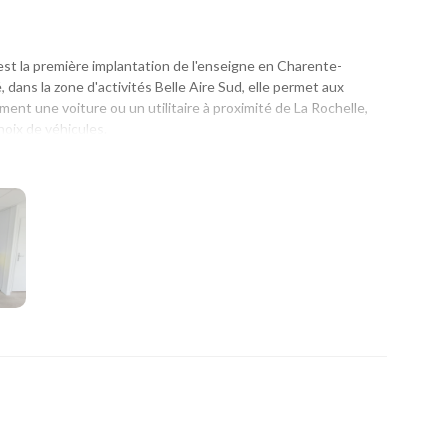
st la première implantation de l'enseigne en Charente-
 dans la zone d'activités Belle Aire Sud, elle permet aux
ment une voiture ou un utilitaire à proximité de La Rochelle,
hoix de véhicules.
t professionnel, un départ en vacances ou que vous ayez
s, notre agence vous accompagne avec une solution adaptée.
chelle, Aytré, Périgny, Angoulins, Châtelaillon-Plage et les
ndre à tous les usages :
 du quotidien.
s ou les longs trajets.