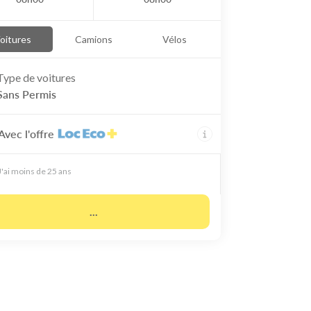
oitures
Camions
Vélos
Type de
voitures
Sans Permis
Avec l'offre
J'ai moins de 25 ans
...