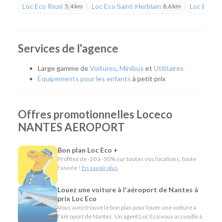
Loc Eco Rezé
Loc Eco Saint-Herblain
Loc Eco N
5,4 km
8,6 km
Une solution simple dès votre arrivée
Que vous veniez à Nantes pour un déplacement
professionnel, des vacances, une visite familiale ou un séjour
Services de l'agence
de plusieurs jours, notre service vous permet de prendre
rapidement la route sans contrainte. La réservation
Large gamme de
Voitures
,
Minibus
et
Utilitaires
préalable garantit votre prise en charge à l'arrivée de votre
Equipements pour les enfants
à petit prix
vol et un départ dans les meilleures conditions.
Quel véhicule choisir ?
Offres promotionnelles Loceco
NANTES AEROPORT
Notre service Nantes Aéroport donne accès à une large
gamme de véhicules pour répondre à tous les besoins :
Bon plan Loc Eco +
Citadines et compactes pour circuler facilement dans
Profitez de -20 à -30% sur toutes vos locations, toute
la métropole nantaise.
l'année !
En savoir plus
Routières, SUV et monospaces pour les séjours en
famille ou les longs trajets.
Louez une voiture à l'aéroport de Nantes à
Minibus pour les groupes.
prix Loc Eco
Utilitaires pour le transport de matériel ou un besoin
Vous avez trouvé le bon plan pour louer une voiture à
ponctuel après votre arrivée.
l'aéroport de Nantes. Un agent Loc Eco vous accueille à