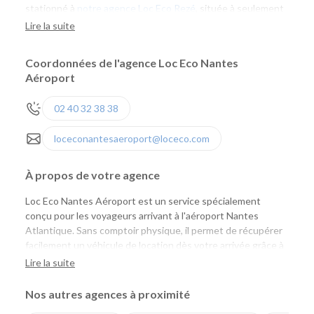
stationné à
notre agence Loc Eco Rezé
, située à seulement
4 kilomètres.
Lire la suite
Au retour de votre location
, n
ous vous invitons à restituer
Coordonnées de l'agence Loc Eco Nantes
votre véhicule à l’agence Loc Eco Rezé 1 heure avant
Aéroport
l'enregistrement de votre vol.
02 40 32 38 38
loceconantesaeroport@loceco.com
À propos de votre agence
Loc Eco Nantes Aéroport est un service spécialement
conçu pour les voyageurs arrivant à l'aéroport Nantes
Atlantique. Sans comptoir physique, il permet de récupérer
facilement un véhicule de location dès votre arrivée grâce à
une navette assurée sur réservation. Un agent Loc Eco vous
Lire la suite
accueille à la sortie de votre vol et vous accompagne jusqu'à
notre agence de Rezé, située à seulement quelques
Nos autres agences à proximité
minutes de l'aéroport, où votre véhicule vous attend.