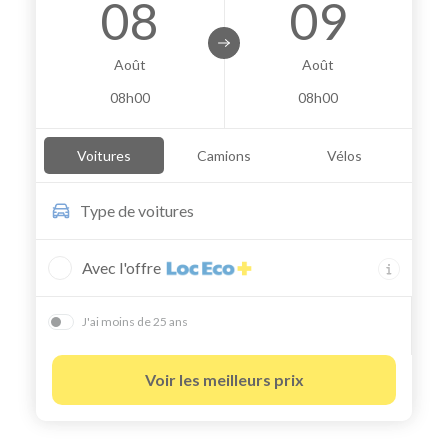
08
09
Août
Août
08h00
08h00
Voitures
Camions
Vélos
Type de
voitures
Avec l'offre
J'ai moins de 25 ans
Voir les meilleurs prix