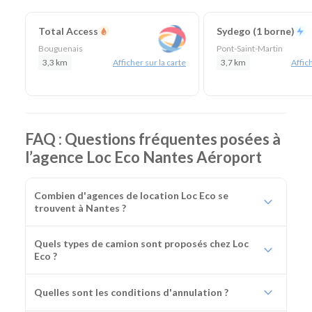
Total Access
Sydego (1 borne)
Bouguenais
Pont-Saint-Martin
3,3 km
Afficher sur la carte
3,7 km
Affich
FAQ : Questions fréquentes posées à
l’agence Loc Eco Nantes Aéroport
Combien d'agences de location Loc Eco se
trouvent à Nantes ?
Quels types de camion sont proposés chez Loc
Eco ?
Quelles sont les conditions d'annulation ?