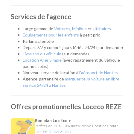
déménagement, des travaux, un départ en vacances ou que
vous recherchiez un véhicule pour quelques heures,
quelques jours ou plusieurs mois, notre agence vous
Services de l'agence
accompagne avec une solution adaptée. Elle répond
également aux besoins des artisans, commerçants et
Large gamme de
Voitures
,
Minibus
et
Utilitaires
entreprises grâce à une offre complète de location courte,
Equipements pour les enfants
à petit prix
moyenne et longue durée.
Parking clientèle
Départ 7/7 y compris jours fériés 24/24 (sur demande)
Facilement accessible depuis le périphérique nantais et
Livraison du véhicule
(sur demande)
desservie par les transports en commun, notre agence
Location Aller Simple
(avec rapatriement du véhicule
permet de rejoindre rapidement Nantes, Rezé, Les
par nos soins)
Sorinières, Vertou ou encore le sud de l'agglomération.
Nouveau service de location à
l'aéroport de Nantes
Agence-partenaire de
marguerite, la voiture en libre-
Quel véhicule choisir ?
service 24/24 à Nantes
Notre agence met à votre disposition une flotte complète
pour répondre à tous les usages :
Offres promotionnelles Loceco REZE
Citadines et compactes pour les déplacements du
quotidien.
Bon plan Loc Eco +
Routières, SUV et monospaces pour les vacances ou
Profitez de -20 à -30% sur toutes vos locations, toute
les longs trajets.
l'année !
En savoir plus