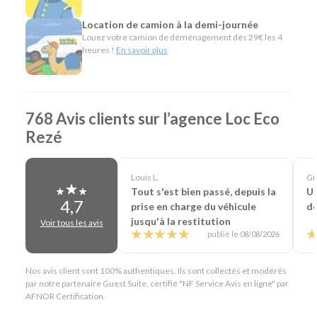
Minibus pour voyager en groupe.
Utilitaires de toutes capacités pour les
Location de camion à la demi-journée
déménagements, les travaux ou le transport de
Louez votre camion de déménagement dès 29€ les 4
heures !
En savoir plus
matériel.
Véhicules spécifiques, comme les camions
frigorifiques, les bennes, les nacelles, les porte-
voitures ou les véhicules de société, pour répondre
aux besoins des professionnels.
768 Avis clients sur l’agence Loc Eco
Rezé
L'esprit Loc Eco
Depuis plus de 40 ans, Loc Eco propose une location de
Louis L.
Gil
véhicules simple, économique et accessible. À Rezé, cette
Tout s'est bien passé, depuis la
Un
philosophie s'exprime à travers une offre particulièrement
4,7
prise en charge du véhicule
de
complète, des services pratiques comme la livraison de
jusqu'à la restitution
Voir tous les avis
véhicule, le départ 24h/24 sur demande, la location en aller
publié le 08/08/2026
simple ou encore notre service de prise en charge des
voyageurs à l'aéroport de Nantes. Notre objectif est de
vous proposer le véhicule adapté à chacun de vos projets,
Nos avis client sont 100% authentiques. Ils sont collectés et modérés
par notre partenaire Guest Suite, certifié "NF Service Avis en ligne" par
qu'ils soient personnels ou professionnels.
AFNOR Certification.
En résumé - Location de voiture à Rezé