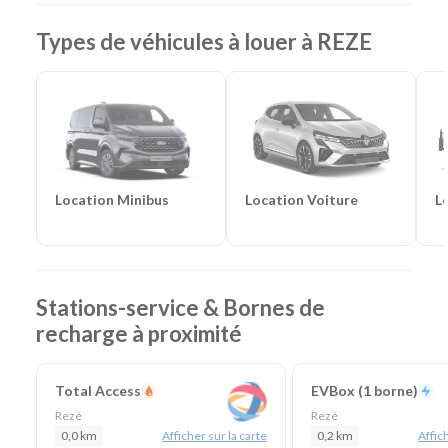
Lieu de prise en charge :
Rezé
(à 6 km de Nantes
Types de véhicules à louer à REZE
Aéroport & 9 km de Nantes Gare)
Agences de location à proximité :
Saint-Herblain
-
Nantes Centre
Catégories de voitures :
Citadines
-
Routières
-
SUV
-
Monospaces et Minibus
-
Cabriolets
Catégories d'utilitaires :
Camions de déménagement
-
Frigorifiques
-
Véhicules de société
-
Camions de
chantier
Location Voiture
L
Location Minibus
Stations-service & Bornes de
recharge à proximité
Total Access
EVBox (1 borne)
Rezé
Rezé
0,0 km
Afficher sur la carte
0,2 km
Affich