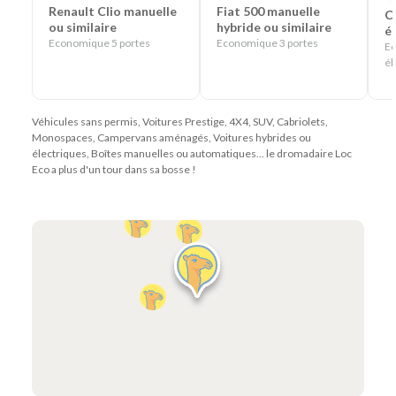
Renault Clio manuelle
Fiat 500 manuelle
C
ou similaire
hybride ou similaire
él
Economique 5 portes
Economique 3 portes
Ec
él
Véhicules sans permis, Voitures Prestige, 4X4, SUV, Cabriolets,
Monospaces, Campervans aménagés, Voitures hybrides ou
électriques, Boîtes manuelles ou automatiques... le dromadaire Loc
Eco a plus d'un tour dans sa bosse !