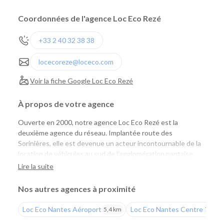
Coordonnées de l'agence Loc Eco Rezé
+33 2 40 32 38 38
locecoreze@loceco.com
Voir la fiche Google Loc Eco Rezé
À propos de votre agence
Ouverte en 2000, notre agence Loc Eco Rezé est la
deuxième agence du réseau. Implantée route des
Sorinières, elle est devenue un acteur incontournable de la
location de véhicules au sud de l'agglomération nantaise,
aussi bien pour les particuliers que pour les professionnels.
Lire la suite
Une agence pensée pour les particuliers et les
Nos autres agences à proximité
professionnels
Loc Eco Nantes Aéroport
Loc Eco Nantes Centre
5,4 km
7,7 km
Que vous prépariez un déplacement professionnel, un