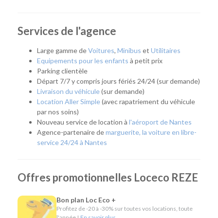
déménagement, des travaux, un départ en vacances ou que
vous recherchiez un véhicule pour quelques heures,
quelques jours ou plusieurs mois, notre agence vous
Services de l'agence
accompagne avec une solution adaptée. Elle répond
également aux besoins des artisans, commerçants et
Large gamme de
Voitures
,
Minibus
et
Utilitaires
entreprises grâce à une offre complète de location courte,
Equipements pour les enfants
à petit prix
moyenne et longue durée.
Parking clientèle
Départ 7/7 y compris jours fériés 24/24 (sur demande)
Facilement accessible depuis le périphérique nantais et
Livraison du véhicule
(sur demande)
desservie par les transports en commun, notre agence
Location Aller Simple
(avec rapatriement du véhicule
permet de rejoindre rapidement Nantes, Rezé, Les
par nos soins)
Sorinières, Vertou ou encore le sud de l'agglomération.
Nouveau service de location à
l'aéroport de Nantes
Agence-partenaire de
marguerite, la voiture en libre-
Quel véhicule choisir ?
service 24/24 à Nantes
Notre agence met à votre disposition une flotte complète
pour répondre à tous les usages :
Offres promotionnelles Loceco REZE
Citadines et compactes pour les déplacements du
quotidien.
Bon plan Loc Eco +
Routières, SUV et monospaces pour les vacances ou
Profitez de -20 à -30% sur toutes vos locations, toute
les longs trajets.
l'année !
En savoir plus