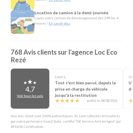
Minibus pour voyager en groupe.
Utilitaires de toutes capacités pour les
Location de camion à la demi-journée
déménagements, les travaux ou le transport de
Louez votre camion de déménagement dès 29€ les 4
heures !
En savoir plus
matériel.
Véhicules spécifiques, comme les camions
frigorifiques, les bennes, les nacelles, les porte-
voitures ou les véhicules de société, pour répondre
aux besoins des professionnels.
768 Avis clients sur l’agence Loc Eco
Rezé
L'esprit Loc Eco
Depuis plus de 40 ans, Loc Eco propose une location de
Louis L.
Gil
véhicules simple, économique et accessible. À Rezé, cette
Tout s'est bien passé, depuis la
Un
philosophie s'exprime à travers une offre particulièrement
4,7
prise en charge du véhicule
de
complète, des services pratiques comme la livraison de
jusqu'à la restitution
Voir tous les avis
véhicule, le départ 24h/24 sur demande, la location en aller
publié le 08/08/2026
simple ou encore notre service de prise en charge des
voyageurs à l'aéroport de Nantes. Notre objectif est de
vous proposer le véhicule adapté à chacun de vos projets,
Nos avis client sont 100% authentiques. Ils sont collectés et modérés
par notre partenaire Guest Suite, certifié "NF Service Avis en ligne" par
qu'ils soient personnels ou professionnels.
AFNOR Certification.