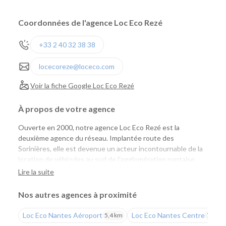
Coordonnées de l'agence Loc Eco Rezé
+33 2 40 32 38 38
locecoreze@loceco.com
Voir la fiche Google Loc Eco Rezé
À propos de votre agence
Ouverte en 2000, notre agence Loc Eco Rezé est la
deuxième agence du réseau. Implantée route des
Sorinières, elle est devenue un acteur incontournable de la
location de véhicules au sud de l'agglomération nantaise,
aussi bien pour les particuliers que pour les professionnels.
Lire la suite
Une agence pensée pour les particuliers et les
Nos autres agences à proximité
professionnels
Loc Eco Nantes Aéroport
Loc Eco Nantes Centre
5,4 km
7,7 km
Que vous prépariez un déplacement professionnel, un