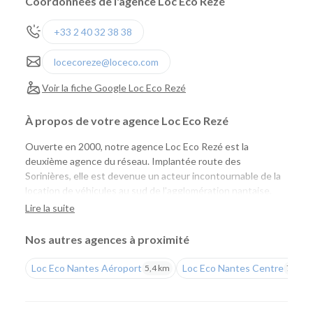
Coordonnées de l'agence Loc Eco Rezé
+33 2 40 32 38 38
locecoreze@loceco.com
Voir la fiche Google Loc Eco Rezé
À propos de votre agence Loc Eco Rezé
Ouverte en 2000, notre agence Loc Eco Rezé est la
deuxième agence du réseau. Implantée route des
Sorinières, elle est devenue un acteur incontournable de la
location de véhicules au sud de l'agglomération nantaise,
aussi bien pour les particuliers que pour les professionnels.
Lire la suite
Une agence pensée pour les particuliers et les
Nos autres agences à proximité
professionnels
Loc Eco Nantes Aéroport
Loc Eco Nantes Centre
5,4 km
7,7 km
Que vous prépariez un déplacement professionnel, un
déménagement, des travaux, un départ en vacances ou que
vous recherchiez un véhicule pour quelques heures,