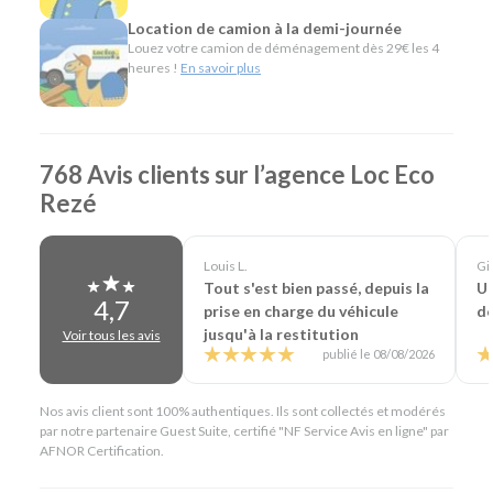
déménagements, les travaux ou le transport de
Location de camion à la demi-journée
matériel.
Louez votre camion de déménagement dès 29€ les 4
Véhicules spécifiques, comme les camions
heures !
En savoir plus
frigorifiques, les bennes, les nacelles, les porte-
voitures ou les véhicules de société, pour répondre
aux besoins des professionnels.
768 Avis clients sur l’agence Loc Eco
L'esprit Loc Eco
Rezé
Depuis plus de 40 ans, Loc Eco propose une location de
véhicules simple, économique et accessible. À Rezé, cette
Louis L.
Gil
philosophie s'exprime à travers une offre particulièrement
Tout s'est bien passé, depuis la
Un
complète, des services pratiques comme la livraison de
4,7
prise en charge du véhicule
de
véhicule, le départ 24h/24 sur demande, la location en aller
jusqu'à la restitution
Voir tous les avis
simple ou encore notre service de prise en charge des
publié le 08/08/2026
voyageurs à l'aéroport de Nantes. Notre objectif est de
vous proposer le véhicule adapté à chacun de vos projets,
qu'ils soient personnels ou professionnels.
Nos avis client sont 100% authentiques. Ils sont collectés et modérés
par notre partenaire Guest Suite, certifié "NF Service Avis en ligne" par
En résumé - Location de voiture à Rezé
AFNOR Certification.
Lieu de prise en charge :
Rezé
(à 6 km de Nantes