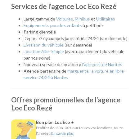
quelques jours ou plusieurs mois, notre agence vous
Services de l'agence Loc Eco Rezé
accompagne avec une solution adaptée. Elle répond
également aux besoins des artisans, commerçants et
Large gamme de
Voitures
,
Minibus
et
Utilitaires
entreprises grâce à une offre complète de location courte,
Equipements pour les enfants
à petit prix
moyenne et longue durée.
Parking clientèle
Départ 7/7 y compris jours fériés 24/24 (sur demande)
Facilement accessible depuis le périphérique nantais et
Livraison du véhicule
(sur demande)
desservie par les transports en commun, notre agence
Location Aller Simple
(avec rapatriement du véhicule
permet de rejoindre rapidement Nantes, Rezé, Les
par nos soins)
Sorinières, Vertou ou encore le sud de l'agglomération.
Nouveau service de location à
l'aéroport de Nantes
Agence-partenaire de
marguerite, la voiture en libre-
Quel véhicule choisir ?
service 24/24 à Nantes
Notre agence met à votre disposition une flotte complète
pour répondre à tous les usages :
Offres promotionnelles de l'agence
Citadines et compactes pour les déplacements du
Loc Eco Rezé
quotidien.
Routières, SUV et monospaces pour les vacances ou
Bon plan Loc Eco +
les longs trajets.
Profitez de -20 à -30% sur toutes vos locations, toute
Minibus pour voyager en groupe.
l'année !
En savoir plus
Utilitaires de toutes capacités pour les