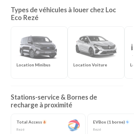
Aéroport & 9 km de Nantes Gare)
Types de véhicules à louer chez Loc
Agences de location à proximité :
Saint-Herblain
-
Eco Rezé
Nantes Centre
Catégories de voitures :
Citadines
-
Routières
-
SUV
-
Monospaces et Minibus
-
Cabriolets
Catégories d'utilitaires :
Camions de déménagement
-
Frigorifiques
-
Véhicules de société
-
Camions de
chantier
Location Voiture
L
Location Minibus
Stations-service & Bornes de
recharge à proximité
Total Access
EVBox (1 borne)
Rezé
Rezé