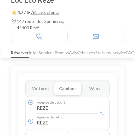
4,7 / 5
-
768 avis clients
147 route des Sorinières,
44400 Rezé
Réserver
Infos
Services
Promos
Avis
Véhicules
Stations-service
FAQ
Voitures
Camions
Vélos
Agence de départ
REZE
Agence de retour
REZE