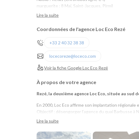
marguerite : 8 Mai, Saint-Jacques, Pirmil
Lire la suite
Coordonnées de l'agence Loc Eco Rezé
+33 2 40 32 38 38
locecoreze@loceco.com
Voir la fiche Google Loc Eco Rezé
À propos de votre agence
Rezé, la deuxième agence Loc Eco, située au sud 
En 2000, Loc Eco affirme son implantation régionale 
Objectif : désengorger l’agence du quai Barbusse à N
camion aux professionnels.
Lire la suite
Pari relevé ! Loc Eco Rezé est aujourd’hui devenu le 
location en longue durée
,
location courte durée
,
loca