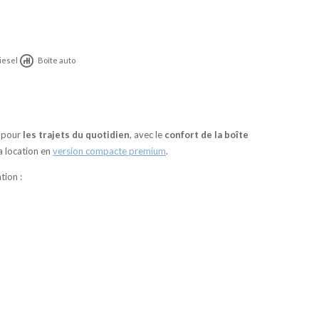
iesel
Boîte auto
e pour
les trajets du quotidien
, avec le
confort de la boîte
a location en
version compacte premium
.
tion :