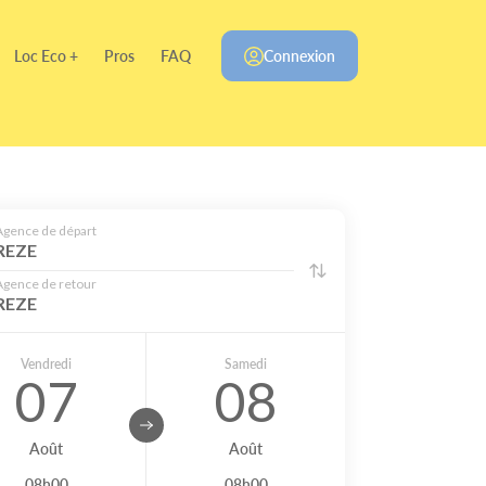
Loc Eco +
Pros
FAQ
Connexion
Agence de départ
REZE
Agence de retour
REZE
Vendredi
Samedi
07
08
Août
Août
08h00
08h00