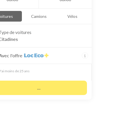
oitures
Camions
Vélos
Type de
voitures
Citadines
Avec l'offre
J'ai moins de 25 ans
...