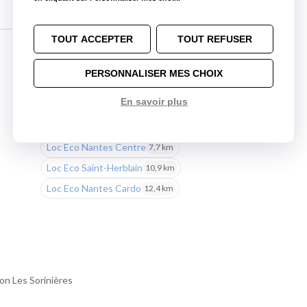
TOUT ACCEPTER
TOUT REFUSER
PERSONNALISER MES CHOIX
Nos autres agences à proximité
En savoir plus
Loc Eco Nantes Aéroport
5,4 km
Loc Eco Nantes Centre
7,7 km
Loc Eco Saint-Herblain
10,9 km
Loc Eco Nantes Cardo
12,4 km
ion Les Sorinières