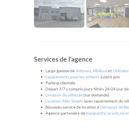
large et innovant : du camion à la
benne
en passant pa
frigorifique
.
Une volonté toujours intacte : « Rouler mieux, ro
La priorité de Loc Eco Rezé : permettre à chacun de v
évoluent : nous voulons « rouler mieux », c’est-à-dire
possible. Mais nous voulons aussi « rouler moins cher 
A l’écoute de ces changements, Loc Eco Rezé met en 
Services de l'agence
disposent d'un véhicule adapté dès que nécessaire, à 
l’abonnement à la location voiture Loc Eco +
qui a su
Large gamme de
Voitures
,
Minibus
et
Utilitaire
En résumé - Location de voiture à Rezé
Equipements pour les enfants
à petit prix
Parking clientèle
Lieu de prise en charge :
Rezé
(à 6 km de Nant
Départ 7/7 y compris jours fériés 24/24 (sur 
Agences de location à proximité :
Saint-Herbla
Livraison du véhicule
(sur demande)
Catégories de voitures :
Citadines
-
Routières
Location Aller Simple
(avec rapatriement du véh
Catégories d'utilitaires :
Camions de déménag
Nouveau service de location à
l'aéroport de N
chantier
Agence-partenaire de
marguerite, la voiture e