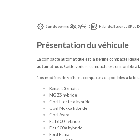
1 an de permis
5
5
Hybride, Essence SP ou D
Présentation du véhicule
La compacte automatique est la berline compacte idéal
automatique
. Cette voiture compacte est disponible à l
Nos modèles de voitures compactes disponibles à la loca
Renault Symbioz
MG ZS hybride
Opel Frontera hybride
Opel Mokka hybride
Opel Astra
Fiat 600 hybride
Fiat 500X hybride
Ford Puma