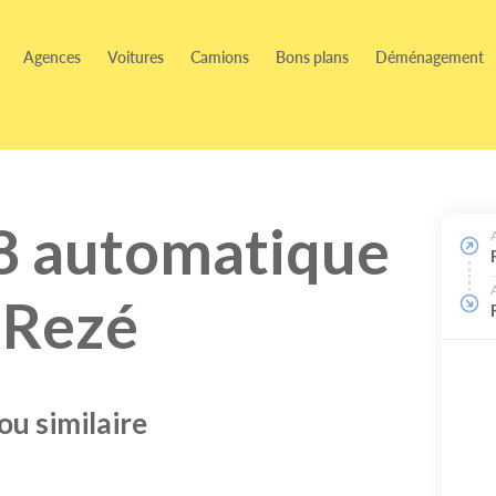
Agences
Voitures
Camions
Bons plans
Déménagement
8 automatique
- Rezé
u similaire